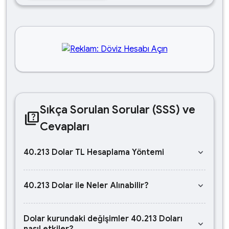
Sıkça Sorulan Sorular (SSS) ve
quiz
Cevapları
keyboard_arrow_down
40.213 Dolar TL Hesaplama Yöntemi
keyboard_arrow_down
40.213 Dolar ile Neler Alınabilir?
Dolar kurundaki değişimler 40.213 Doları
keyboard_arrow_down