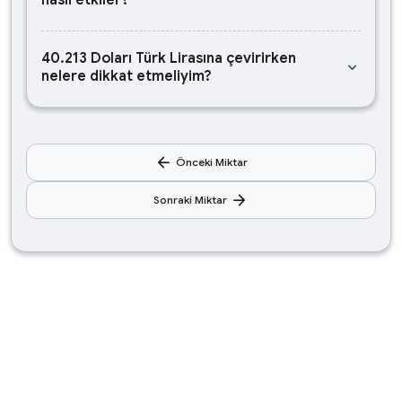
nasıl etkiler?
40.213 Doları Türk Lirasına çevirirken
keyboard_arrow_down
nelere dikkat etmeliyim?
arrow_back
Önceki Miktar
arrow_forward
Sonraki Miktar