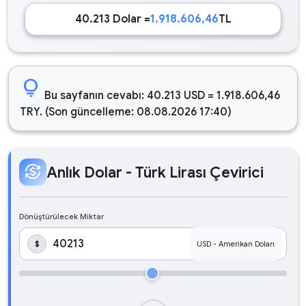
40.213 Dolar =
1.918.606,46
TL
lightbulb
Bu sayfanın cevabı: 40.213 USD = 1.918.606,46
TRY. (Son güncelleme: 08.08.2026 17:40)
currency_exchange
Anlık Dolar - Türk Lirası Çevirici
Dönüştürülecek Miktar
$