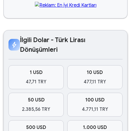
İlgili Dolar - Türk Lirası
bolt
Dönüşümleri
1 USD
10 USD
47,71 TRY
477,11 TRY
50 USD
100 USD
2.385,56 TRY
4.771,11 TRY
500 USD
1.000 USD