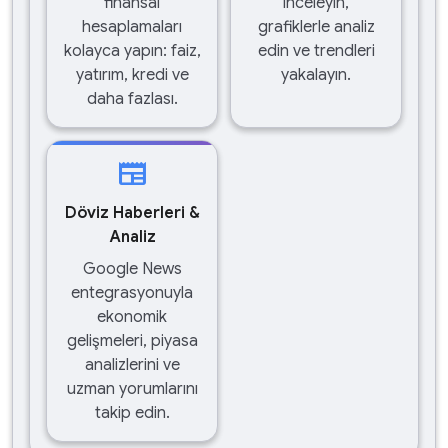
finansal
inceleyin,
hesaplamaları
grafiklerle analiz
kolayca yapın: faiz,
edin ve trendleri
yatırım, kredi ve
yakalayın.
daha fazlası.
newspaper
Döviz Haberleri &
Analiz
Google News
entegrasyonuyla
ekonomik
gelişmeleri, piyasa
analizlerini ve
uzman yorumlarını
takip edin.