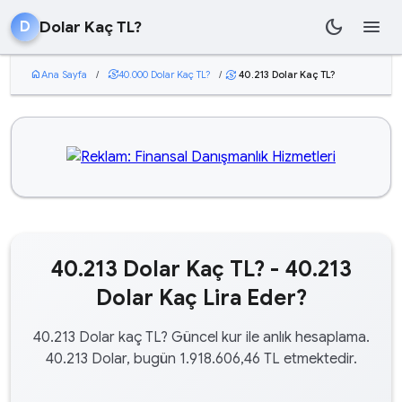
dark_mode
menu
Dolar Kaç TL?
D
home
Ana Sayfa
/
currency_exchange
40.000 Dolar Kaç TL?
/
40.213 Dolar Kaç TL?
currency_exchange
40.213 Dolar Kaç TL? - 40.213
Dolar Kaç Lira Eder?
40.213 Dolar kaç TL? Güncel kur ile anlık hesaplama.
40.213 Dolar, bugün 1.918.606,46 TL etmektedir.