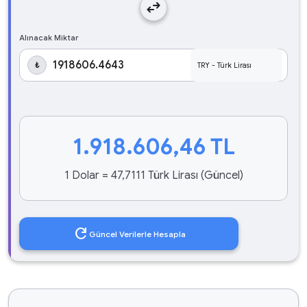
swap_horiz
Alınacak Miktar
₺
1.918.606,46
TL
1 Dolar = 47,7111 Türk Lirası (Güncel)
refresh
Güncel Verilerle Hesapla