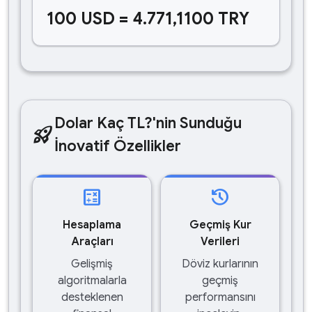
100 USD = 4.771,1100 TRY
Dolar Kaç TL?'nin Sunduğu
rocket_launch
İnovatif Özellikler
calculate
history
Hesaplama
Geçmiş Kur
Araçları
Verileri
Gelişmiş
Döviz kurlarının
algoritmalarla
geçmiş
desteklenen
performansını