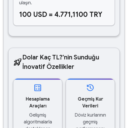
ulaşın.
100 USD = 4.771,1100 TRY
Dolar Kaç TL?'nin Sunduğu
rocket_launch
İnovatif Özellikler
calculate
history
Hesaplama
Geçmiş Kur
Araçları
Verileri
Gelişmiş
Döviz kurlarının
algoritmalarla
geçmiş