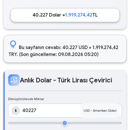
40.227 Dolar =
1.919.274,42
TL
lightbulb
Bu sayfanın cevabı: 40.227 USD = 1.919.274,42
TRY. (Son güncelleme: 09.08.2026 05:20)
currency_exchange
Anlık Dolar - Türk Lirası Çevirici
Dönüştürülecek Miktar
$