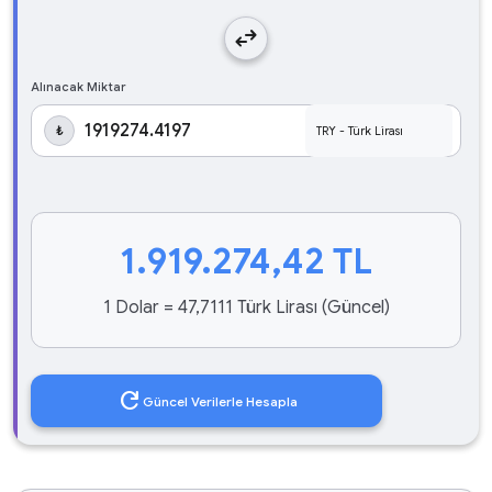
swap_horiz
Alınacak Miktar
₺
1.919.274,42
TL
1 Dolar = 47,7111 Türk Lirası (Güncel)
refresh
Güncel Verilerle Hesapla