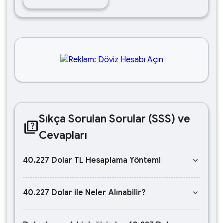
Sıkça Sorulan Sorular (SSS) ve
quiz
Cevapları
keyboard_arrow_down
40.227 Dolar TL Hesaplama Yöntemi
keyboard_arrow_down
40.227 Dolar ile Neler Alınabilir?