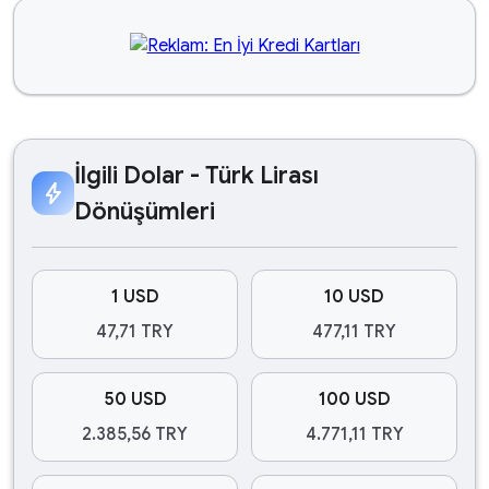
İlgili Dolar - Türk Lirası
bolt
Dönüşümleri
1 USD
10 USD
47,71 TRY
477,11 TRY
50 USD
100 USD
2.385,56 TRY
4.771,11 TRY