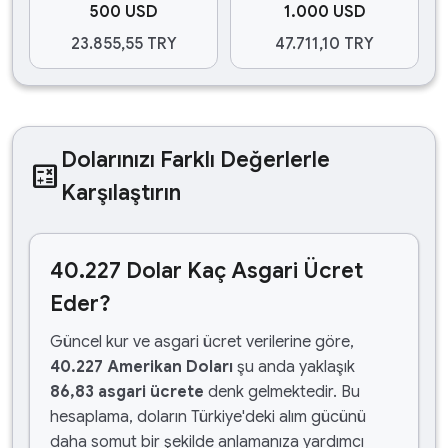
500 USD
1.000 USD
23.855,55 TRY
47.711,10 TRY
Dolarınızı Farklı Değerlerle
calculate
Karşılaştırın
40.227 Dolar Kaç Asgari Ücret
Eder?
Güncel kur ve asgari ücret verilerine göre,
40.227 Amerikan Doları
şu anda yaklaşık
86,83 asgari ücrete
denk gelmektedir. Bu
hesaplama, doların Türkiye'deki alım gücünü
daha somut bir şekilde anlamanıza yardımcı