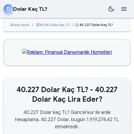
dark_mode
menu
Dolar Kaç TL?
D
home
Ana Sayfa
/
currency_exchange
40.000 Dolar Kaç TL?
/
40.227 Dolar Kaç TL?
currency_exchange
40.227 Dolar Kaç TL? - 40.227
Dolar Kaç Lira Eder?
40.227 Dolar kaç TL? Güncel kur ile anlık
hesaplama. 40.227 Dolar, bugün 1.919.274,42 TL
etmektedir.