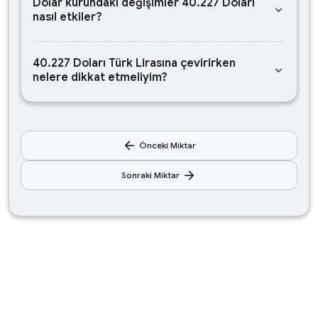
Dolar kurundaki değişimler 40.227 Doları
keyboard_arrow_down
nasıl etkiler?
40.227 Doları Türk Lirasına çevirirken
keyboard_arrow_down
nelere dikkat etmeliyim?
arrow_back
Önceki Miktar
arrow_forward
Sonraki Miktar