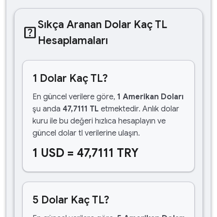
Sıkça Aranan Dolar Kaç TL
help_center
Hesaplamaları
1 Dolar Kaç TL?
En güncel verilere göre,
1 Amerikan Doları
şu anda
47,7111 TL
etmektedir. Anlık dolar
kuru ile bu değeri hızlıca hesaplayın ve
güncel dolar tl verilerine ulaşın.
1 USD = 47,7111 TRY
5 Dolar Kaç TL?