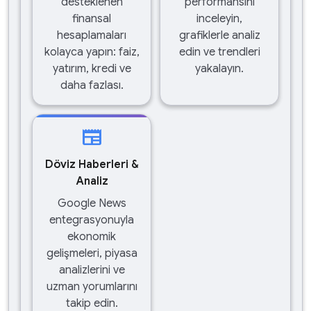
desteklenen
performansını
finansal
inceleyin,
hesaplamaları
grafiklerle analiz
kolayca yapın: faiz,
edin ve trendleri
yatırım, kredi ve
yakalayın.
daha fazlası.
newspaper
Döviz Haberleri &
Analiz
Google News
entegrasyonuyla
ekonomik
gelişmeleri, piyasa
analizlerini ve
uzman yorumlarını
takip edin.