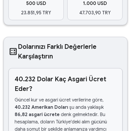
500 USD
1.000 USD
23.851,95 TRY
47.703,90 TRY
Dolarınızı Farklı Değerlerle
calculate
Karşılaştırın
40.232 Dolar Kaç Asgari Ücret
Eder?
Güncel kur ve asgari ücret verilerine göre,
40.232 Amerikan Doları
şu anda yaklaşık
86,82 asgari ücrete
denk gelmektedir. Bu
hesaplama, doların Türkiye'deki alım gücünü
daha somut bir şekilde anlamanıza yardımcı