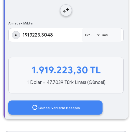
swap_horiz
Alınacak Miktar
₺
1.919.223,30
TL
1 Dolar = 47,7039 Türk Lirası (Güncel)
refresh
Güncel Verilerle Hesapla