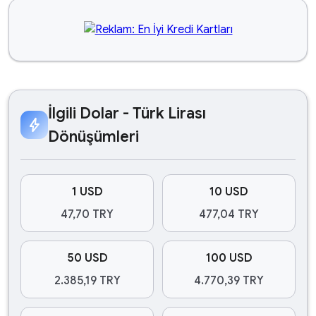
İlgili Dolar - Türk Lirası
bolt
Dönüşümleri
1 USD
10 USD
47,70 TRY
477,04 TRY
50 USD
100 USD
2.385,19 TRY
4.770,39 TRY