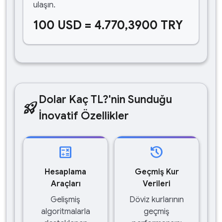
ulaşın.
100 USD = 4.770,3900 TRY
Dolar Kaç TL?'nin Sunduğu
rocket_launch
İnovatif Özellikler
calculate
history
Hesaplama
Geçmiş Kur
Araçları
Verileri
Gelişmiş
Döviz kurlarının
algoritmalarla
geçmiş