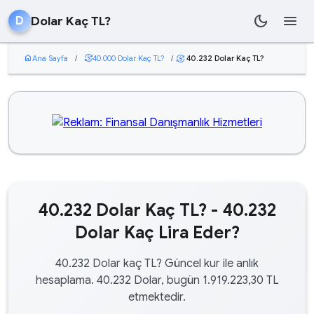
dark_mode
menu
Dolar Kaç TL?
D
home
Ana Sayfa
/
currency_exchange
40.000 Dolar Kaç TL?
/
40.232 Dolar Kaç TL?
currency_exchange
40.232 Dolar Kaç TL? - 40.232
Dolar Kaç Lira Eder?
40.232 Dolar kaç TL? Güncel kur ile anlık
hesaplama. 40.232 Dolar, bugün 1.919.223,30 TL
etmektedir.