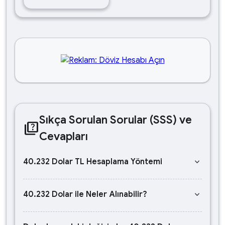
Sıkça Sorulan Sorular (SSS) ve
quiz
Cevapları
keyboard_arrow_down
40.232 Dolar TL Hesaplama Yöntemi
keyboard_arrow_down
40.232 Dolar ile Neler Alınabilir?