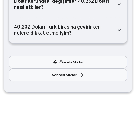
Dolar kurundaki değişimler 40.232 Doları
keyboard_arrow_down
nasıl etkiler?
40.232 Doları Türk Lirasına çevirirken
keyboard_arrow_down
nelere dikkat etmeliyim?
arrow_back
Önceki Miktar
arrow_forward
Sonraki Miktar