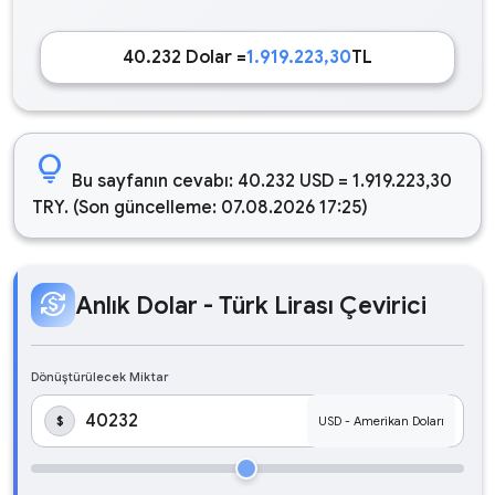
40.232 Dolar =
1.919.223,30
TL
lightbulb
Bu sayfanın cevabı: 40.232 USD = 1.919.223,30
TRY. (Son güncelleme: 07.08.2026 17:25)
currency_exchange
Anlık Dolar - Türk Lirası Çevirici
Dönüştürülecek Miktar
$