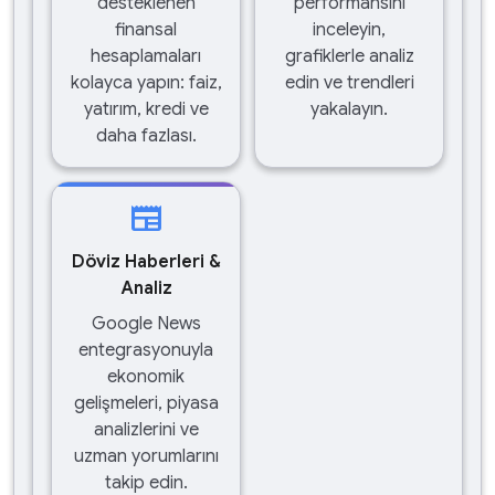
desteklenen
performansını
finansal
inceleyin,
hesaplamaları
grafiklerle analiz
kolayca yapın: faiz,
edin ve trendleri
yatırım, kredi ve
yakalayın.
daha fazlası.
newspaper
Döviz Haberleri &
Analiz
Google News
entegrasyonuyla
ekonomik
gelişmeleri, piyasa
analizlerini ve
uzman yorumlarını
takip edin.