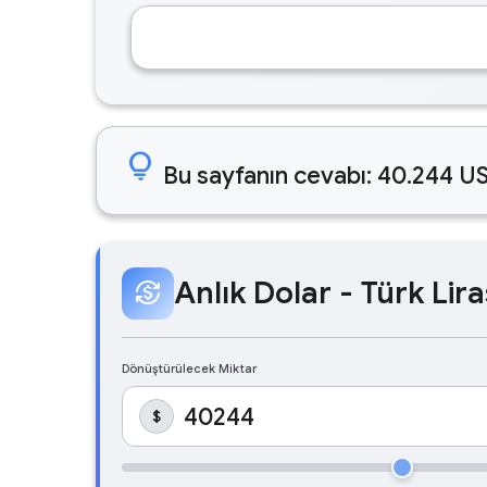
lightbulb
Bu sayfanın cevabı: 40.244 US
Anlık Dolar - Türk Lira
currency_exchange
Dönüştürülecek Miktar
$