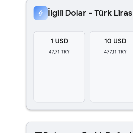
İlgili Dolar - Türk Lir
bolt
1 USD
10 USD
47,71 TRY
477,11 TRY