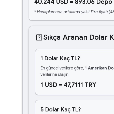
40.244 USD = 893,06 Depo 
* Hesaplamada ortalama yakıt litre fiyatı (43
help_center
Sıkça Aranan Dolar 
1 Dolar Kaç TL?
En güncel verilere göre,
1 Amerikan Dol
verilerine ulaşın.
1 USD = 47,7111 TRY
5 Dolar Kaç TL?