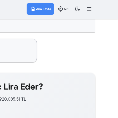
home
api
dark_mode
menu
Ana Sayfa
API
 Lira Eder?
.920.085,51 TL