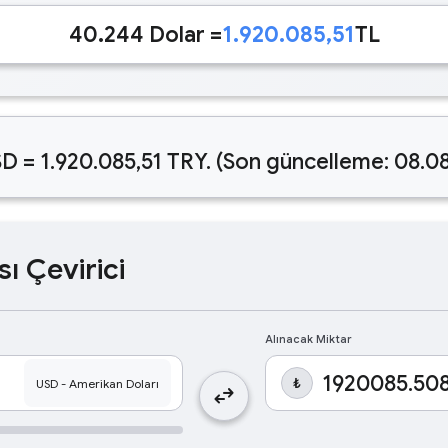
40.244 Dolar =
1.920.085,51
TL
D = 1.920.085,51 TRY. (Son güncelleme: 08.0
sı Çevirici
Alınacak Miktar
₺
swap_horiz