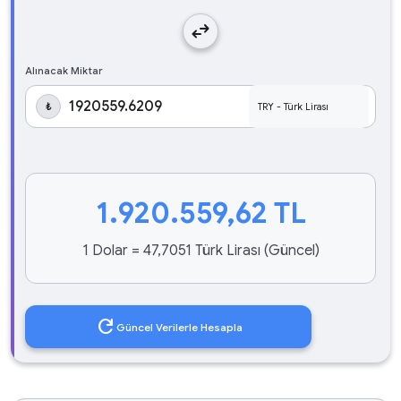
swap_horiz
Alınacak Miktar
₺
1.920.559,62
TL
1 Dolar = 47,7051 Türk Lirası (Güncel)
refresh
Güncel Verilerle Hesapla