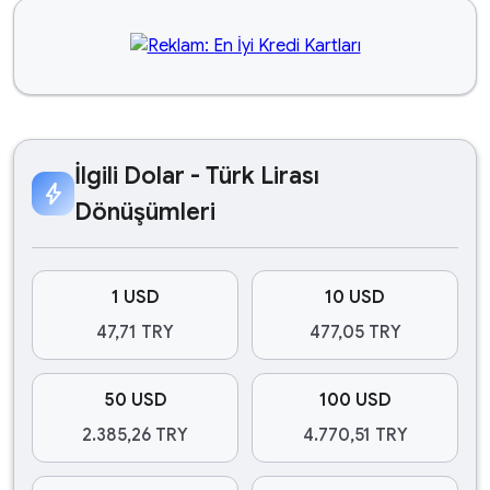
İlgili Dolar - Türk Lirası
bolt
Dönüşümleri
1 USD
10 USD
47,71 TRY
477,05 TRY
50 USD
100 USD
2.385,26 TRY
4.770,51 TRY