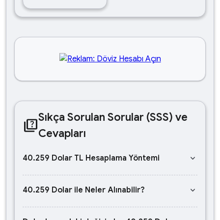
Sıkça Sorulan Sorular (SSS) ve
quiz
Cevapları
keyboard_arrow_down
40.259 Dolar TL Hesaplama Yöntemi
keyboard_arrow_down
40.259 Dolar ile Neler Alınabilir?