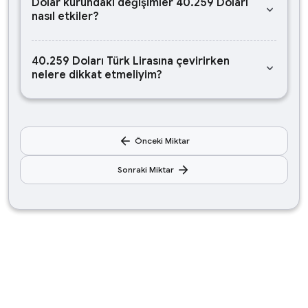
Dolar kurundaki değişimler 40.259 Doları
keyboard_arrow_down
nasıl etkiler?
40.259 Doları Türk Lirasına çevirirken
keyboard_arrow_down
nelere dikkat etmeliyim?
arrow_back
Önceki Miktar
arrow_forward
Sonraki Miktar