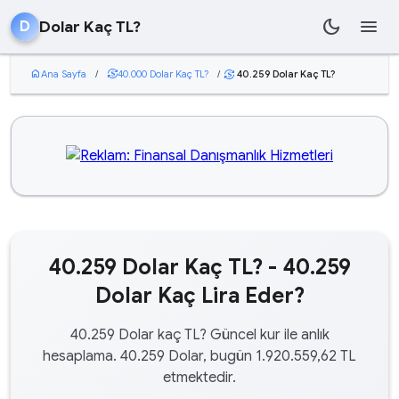
dark_mode
menu
Dolar Kaç TL?
D
home
Ana Sayfa
/
currency_exchange
40.000 Dolar Kaç TL?
/
40.259 Dolar Kaç TL?
currency_exchange
40.259 Dolar Kaç TL? - 40.259
Dolar Kaç Lira Eder?
40.259 Dolar kaç TL? Güncel kur ile anlık
hesaplama. 40.259 Dolar, bugün 1.920.559,62 TL
etmektedir.