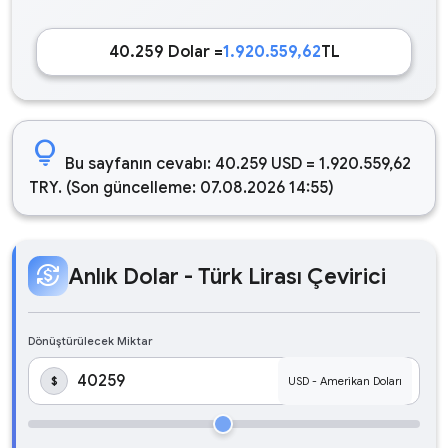
40.259 Dolar =
1.920.559,62
TL
lightbulb
Bu sayfanın cevabı: 40.259 USD = 1.920.559,62
TRY. (Son güncelleme: 07.08.2026 14:55)
currency_exchange
Anlık Dolar - Türk Lirası Çevirici
Dönüştürülecek Miktar
$