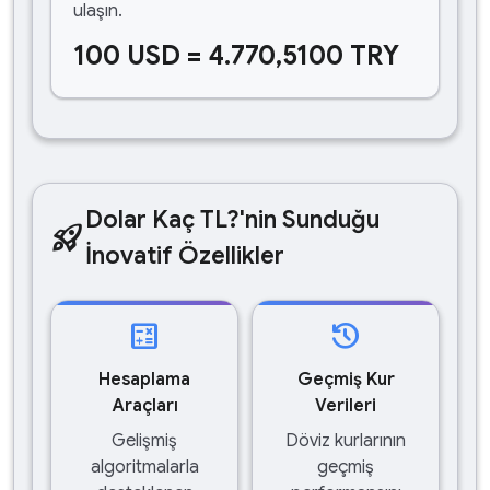
ulaşın.
100 USD = 4.770,5100 TRY
Dolar Kaç TL?'nin Sunduğu
rocket_launch
İnovatif Özellikler
calculate
history
Hesaplama
Geçmiş Kur
Araçları
Verileri
Gelişmiş
Döviz kurlarının
algoritmalarla
geçmiş