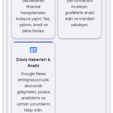
desteklenen
performansını
finansal
inceleyin,
hesaplamaları
grafiklerle analiz
kolayca yapın: faiz,
edin ve trendleri
yatırım, kredi ve
yakalayın.
daha fazlası.
newspaper
Döviz Haberleri &
Analiz
Google News
entegrasyonuyla
ekonomik
gelişmeleri, piyasa
analizlerini ve
uzman yorumlarını
takip edin.