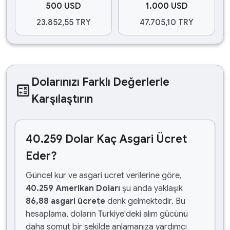
500 USD
1.000 USD
23.852,55 TRY
47.705,10 TRY
Dolarınızı Farklı Değerlerle
calculate
Karşılaştırın
40.259 Dolar Kaç Asgari Ücret
Eder?
Güncel kur ve asgari ücret verilerine göre,
40.259 Amerikan Doları
şu anda yaklaşık
86,88 asgari ücrete
denk gelmektedir. Bu
hesaplama, doların Türkiye'deki alım gücünü
daha somut bir şekilde anlamanıza yardımcı