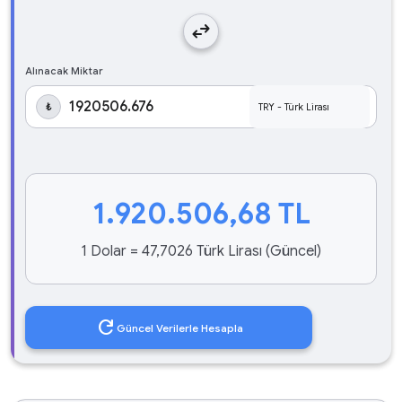
swap_horiz
Alınacak Miktar
₺
1.920.506,68
TL
1 Dolar = 47,7026 Türk Lirası (Güncel)
refresh
Güncel Verilerle Hesapla