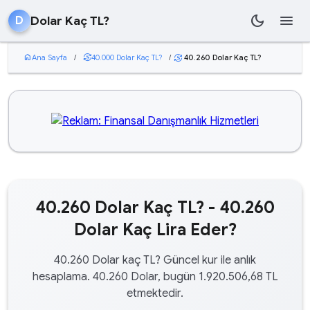
dark_mode
menu
Dolar Kaç TL?
D
home
Ana Sayfa
/
currency_exchange
40.000 Dolar Kaç TL?
/
40.260 Dolar Kaç TL?
currency_exchange
40.260 Dolar Kaç TL? - 40.260
Dolar Kaç Lira Eder?
40.260 Dolar kaç TL? Güncel kur ile anlık
hesaplama. 40.260 Dolar, bugün 1.920.506,68 TL
etmektedir.