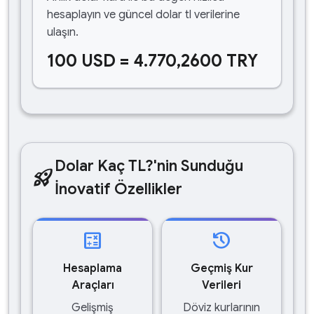
hesaplayın ve güncel dolar tl verilerine
ulaşın.
100 USD = 4.770,2600 TRY
Dolar Kaç TL?'nin Sunduğu
rocket_launch
İnovatif Özellikler
calculate
history
Hesaplama
Geçmiş Kur
Araçları
Verileri
Gelişmiş
Döviz kurlarının