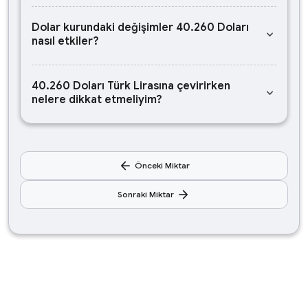
Dolar kurundaki değişimler 40.260 Doları
keyboard_arrow_down
nasıl etkiler?
40.260 Doları Türk Lirasına çevirirken
keyboard_arrow_down
nelere dikkat etmeliyim?
arrow_back
Önceki Miktar
arrow_forward
Sonraki Miktar