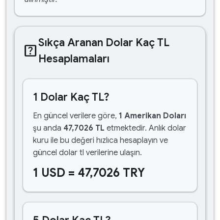
Sıkça Aranan Dolar Kaç TL
help_center
Hesaplamaları
1 Dolar Kaç TL?
En güncel verilere göre,
1 Amerikan Doları
şu anda
47,7026 TL
etmektedir. Anlık dolar
kuru ile bu değeri hızlıca hesaplayın ve
güncel dolar tl verilerine ulaşın.
1 USD = 47,7026 TRY