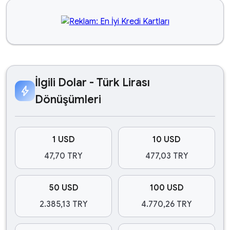
İlgili Dolar - Türk Lirası
bolt
Dönüşümleri
1 USD
10 USD
47,70 TRY
477,03 TRY
50 USD
100 USD
2.385,13 TRY
4.770,26 TRY