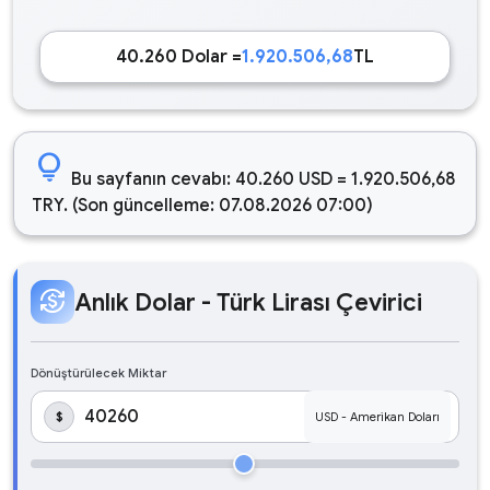
40.260 Dolar =
1.920.506,68
TL
lightbulb
Bu sayfanın cevabı: 40.260 USD = 1.920.506,68
TRY. (Son güncelleme: 07.08.2026 07:00)
currency_exchange
Anlık Dolar - Türk Lirası Çevirici
Dönüştürülecek Miktar
$