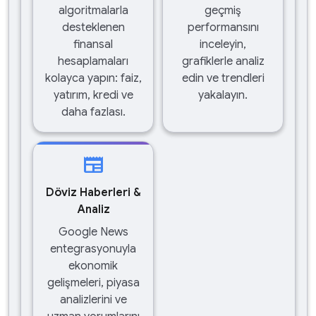
algoritmalarla
geçmiş
desteklenen
performansını
finansal
inceleyin,
hesaplamaları
grafiklerle analiz
kolayca yapın: faiz,
edin ve trendleri
yatırım, kredi ve
yakalayın.
daha fazlası.
newspaper
Döviz Haberleri &
Analiz
Google News
entegrasyonuyla
ekonomik
gelişmeleri, piyasa
analizlerini ve