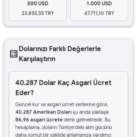
500 USD
1.000 USD
23.855,55 TRY
47.711,10 TRY
Dolarınızı Farklı Değerlerle
calculate
Karşılaştırın
40.287 Dolar Kaç Asgari Ücret
Eder?
Güncel kur ve asgari ücret verilerine göre,
40.287 Amerikan Doları
şu anda yaklaşık
86,96 asgari ücrete
denk gelmektedir. Bu
hesaplama, doların Türkiye'deki alım gücünü
daha somut bir şekilde anlamanıza yardımcı