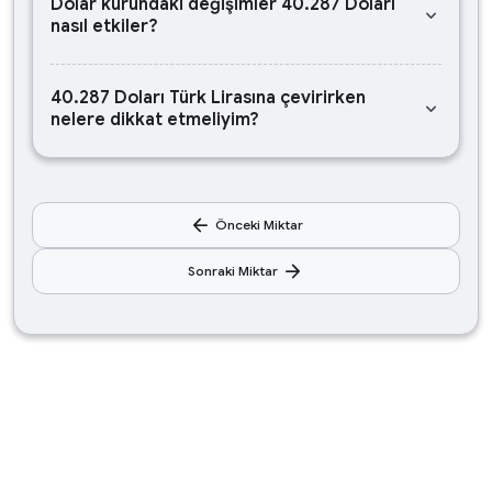
Dolar kurundaki değişimler 40.287 Doları
keyboard_arrow_down
nasıl etkiler?
40.287 Doları Türk Lirasına çevirirken
keyboard_arrow_down
nelere dikkat etmeliyim?
arrow_back
Önceki Miktar
arrow_forward
Sonraki Miktar