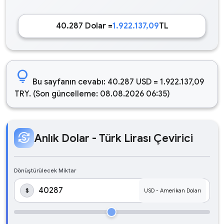
40.287 Dolar =
1.922.137,09
TL
lightbulb
Bu sayfanın cevabı: 40.287 USD = 1.922.137,09
TRY. (Son güncelleme: 08.08.2026 06:35)
currency_exchange
Anlık Dolar - Türk Lirası Çevirici
Dönüştürülecek Miktar
$