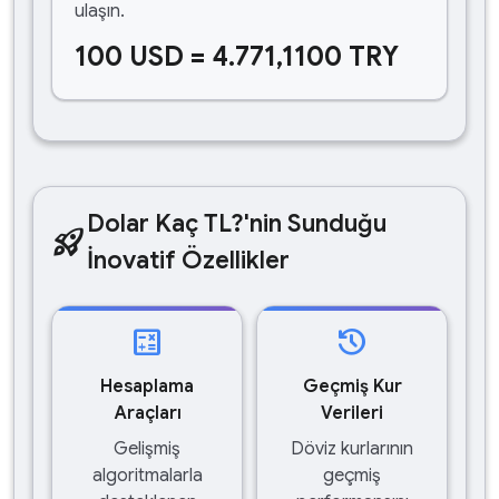
ulaşın.
100 USD = 4.771,1100 TRY
Dolar Kaç TL?'nin Sunduğu
rocket_launch
İnovatif Özellikler
calculate
history
Hesaplama
Geçmiş Kur
Araçları
Verileri
Gelişmiş
Döviz kurlarının
algoritmalarla
geçmiş