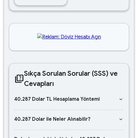
Sıkça Sorulan Sorular (SSS) ve
quiz
Cevapları
keyboard_arrow_down
40.287 Dolar TL Hesaplama Yöntemi
keyboard_arrow_down
40.287 Dolar ile Neler Alınabilir?