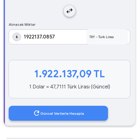
swap_horiz
Alınacak Miktar
₺
1.922.137,09
TL
1 Dolar = 47,7111 Türk Lirası (Güncel)
refresh
Güncel Verilerle Hesapla