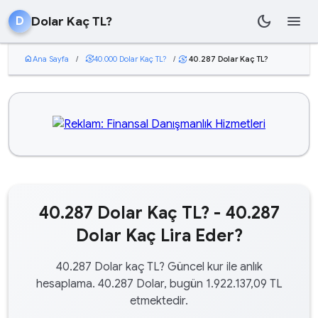
dark_mode
menu
Dolar Kaç TL?
D
home
Ana Sayfa
/
currency_exchange
40.000 Dolar Kaç TL?
/
40.287 Dolar Kaç TL?
currency_exchange
40.287 Dolar Kaç TL? - 40.287
Dolar Kaç Lira Eder?
40.287 Dolar kaç TL? Güncel kur ile anlık
hesaplama. 40.287 Dolar, bugün 1.922.137,09 TL
etmektedir.