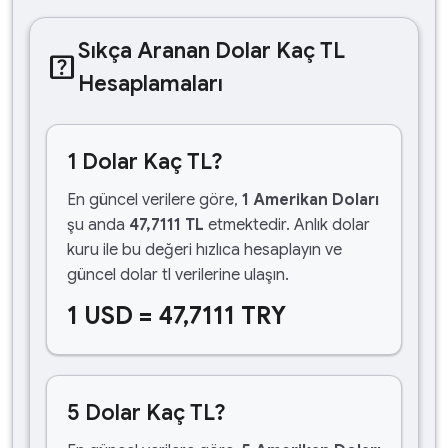
Sıkça Aranan Dolar Kaç TL
help_center
Hesaplamaları
1 Dolar Kaç TL?
En güncel verilere göre,
1 Amerikan Doları
şu anda
47,7111 TL
etmektedir. Anlık dolar
kuru ile bu değeri hızlıca hesaplayın ve
güncel dolar tl verilerine ulaşın.
1 USD = 47,7111 TRY
5 Dolar Kaç TL?