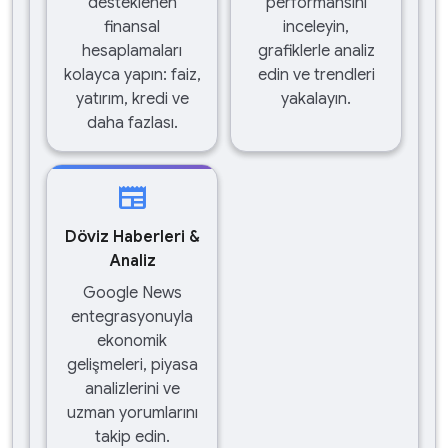
desteklenen
performansını
finansal
inceleyin,
hesaplamaları
grafiklerle analiz
kolayca yapın: faiz,
edin ve trendleri
yatırım, kredi ve
yakalayın.
daha fazlası.
newspaper
Döviz Haberleri &
Analiz
Google News
entegrasyonuyla
ekonomik
gelişmeleri, piyasa
analizlerini ve
uzman yorumlarını
takip edin.