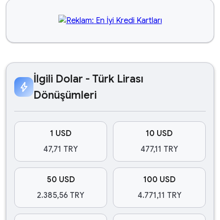
İlgili Dolar - Türk Lirası
bolt
Dönüşümleri
1 USD
10 USD
47,71 TRY
477,11 TRY
50 USD
100 USD
2.385,56 TRY
4.771,11 TRY