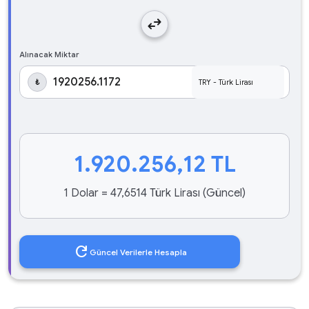
swap_horiz
Alınacak Miktar
₺
1.920.256,12
TL
1 Dolar = 47,6514 Türk Lirası (Güncel)
refresh
Güncel Verilerle Hesapla