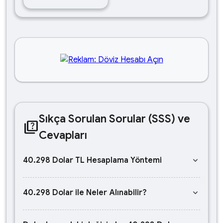
Sıkça Sorulan Sorular (SSS) ve
quiz
Cevapları
keyboard_arrow_down
40.298 Dolar TL Hesaplama Yöntemi
keyboard_arrow_down
40.298 Dolar ile Neler Alınabilir?