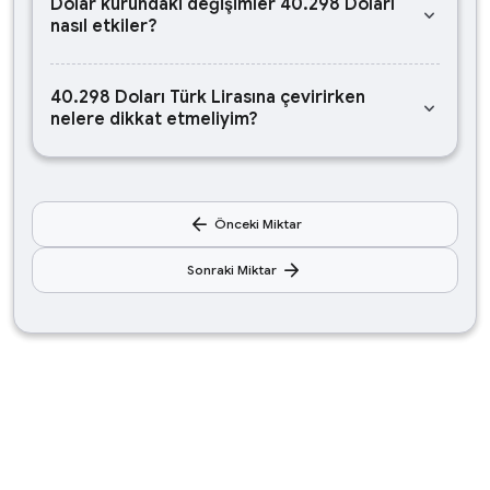
Dolar kurundaki değişimler 40.298 Doları
keyboard_arrow_down
nasıl etkiler?
40.298 Doları Türk Lirasına çevirirken
keyboard_arrow_down
nelere dikkat etmeliyim?
arrow_back
Önceki Miktar
arrow_forward
Sonraki Miktar