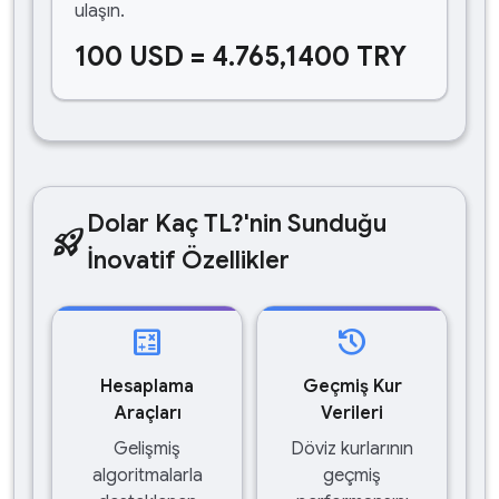
ulaşın.
100 USD = 4.765,1400 TRY
Dolar Kaç TL?'nin Sunduğu
rocket_launch
İnovatif Özellikler
calculate
history
Hesaplama
Geçmiş Kur
Araçları
Verileri
Gelişmiş
Döviz kurlarının
algoritmalarla
geçmiş