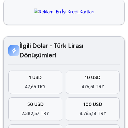
İlgili Dolar - Türk Lirası
bolt
Dönüşümleri
1 USD
10 USD
47,65 TRY
476,51 TRY
50 USD
100 USD
2.382,57 TRY
4.765,14 TRY