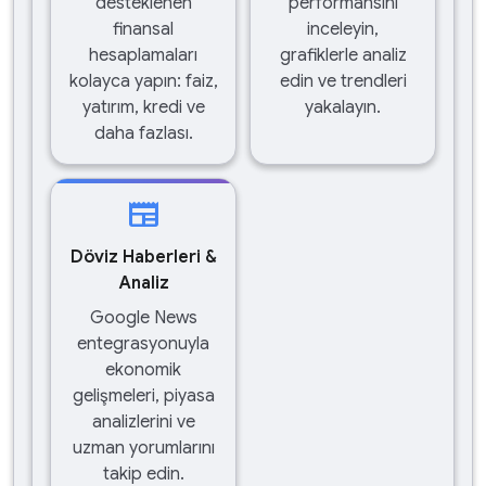
desteklenen
performansını
finansal
inceleyin,
hesaplamaları
grafiklerle analiz
kolayca yapın: faiz,
edin ve trendleri
yatırım, kredi ve
yakalayın.
daha fazlası.
newspaper
Döviz Haberleri &
Analiz
Google News
entegrasyonuyla
ekonomik
gelişmeleri, piyasa
analizlerini ve
uzman yorumlarını
takip edin.