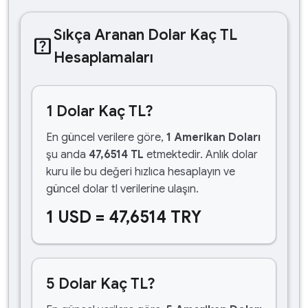
Sıkça Aranan Dolar Kaç TL
help_center
Hesaplamaları
1 Dolar Kaç TL?
En güncel verilere göre,
1 Amerikan Doları
şu anda
47,6514 TL
etmektedir. Anlık dolar
kuru ile bu değeri hızlıca hesaplayın ve
güncel dolar tl verilerine ulaşın.
1 USD = 47,6514 TRY
5 Dolar Kaç TL?