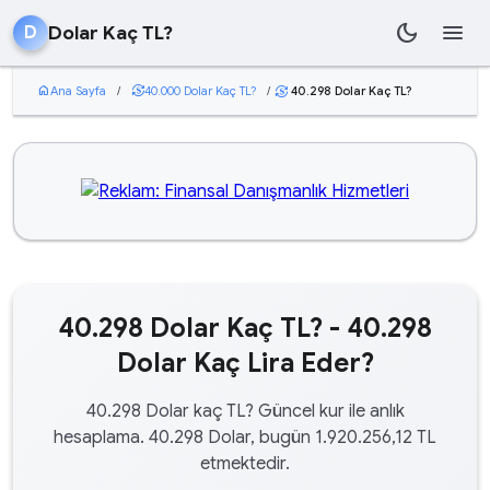
dark_mode
menu
Dolar Kaç TL?
D
home
Ana Sayfa
/
currency_exchange
40.000 Dolar Kaç TL?
/
40.298 Dolar Kaç TL?
currency_exchange
40.298 Dolar Kaç TL? - 40.298
Dolar Kaç Lira Eder?
40.298 Dolar kaç TL? Güncel kur ile anlık
hesaplama. 40.298 Dolar, bugün 1.920.256,12 TL
etmektedir.