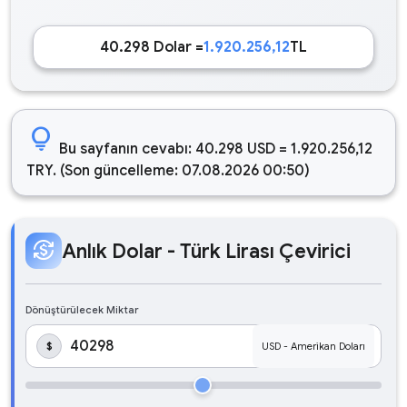
40.298 Dolar =
1.920.256,12
TL
lightbulb
Bu sayfanın cevabı: 40.298 USD = 1.920.256,12
TRY. (Son güncelleme: 07.08.2026 00:50)
currency_exchange
Anlık Dolar - Türk Lirası Çevirici
Dönüştürülecek Miktar
$