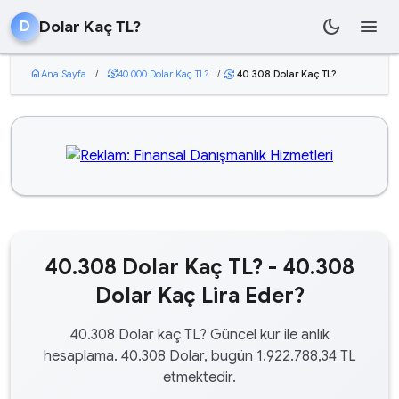
dark_mode
menu
Dolar Kaç TL?
D
home
Ana Sayfa
/
currency_exchange
40.000 Dolar Kaç TL?
/
40.308 Dolar Kaç TL?
currency_exchange
40.308 Dolar Kaç TL? - 40.308
Dolar Kaç Lira Eder?
40.308 Dolar kaç TL? Güncel kur ile anlık
hesaplama. 40.308 Dolar, bugün 1.922.788,34 TL
etmektedir.