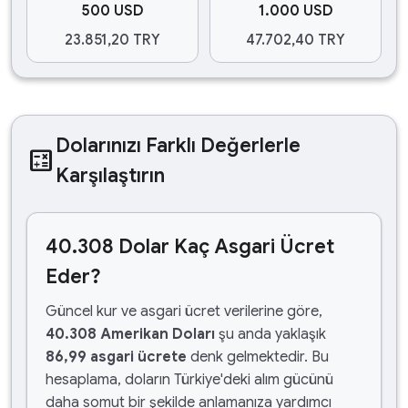
500 USD
1.000 USD
23.851,20 TRY
47.702,40 TRY
Dolarınızı Farklı Değerlerle
calculate
Karşılaştırın
40.308 Dolar Kaç Asgari Ücret
Eder?
Güncel kur ve asgari ücret verilerine göre,
40.308 Amerikan Doları
şu anda yaklaşık
86,99 asgari ücrete
denk gelmektedir. Bu
hesaplama, doların Türkiye'deki alım gücünü
daha somut bir şekilde anlamanıza yardımcı