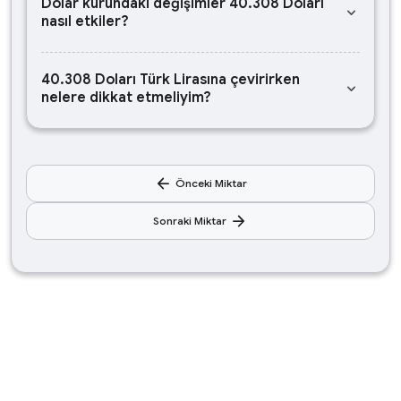
Dolar kurundaki değişimler 40.308 Doları
keyboard_arrow_down
nasıl etkiler?
40.308 Doları Türk Lirasına çevirirken
keyboard_arrow_down
nelere dikkat etmeliyim?
arrow_back
Önceki Miktar
arrow_forward
Sonraki Miktar