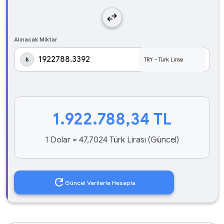
swap_horiz
Alınacak Miktar
₺
1.922.788,34
TL
1 Dolar = 47,7024 Türk Lirası (Güncel)
refresh
Güncel Verilerle Hesapla