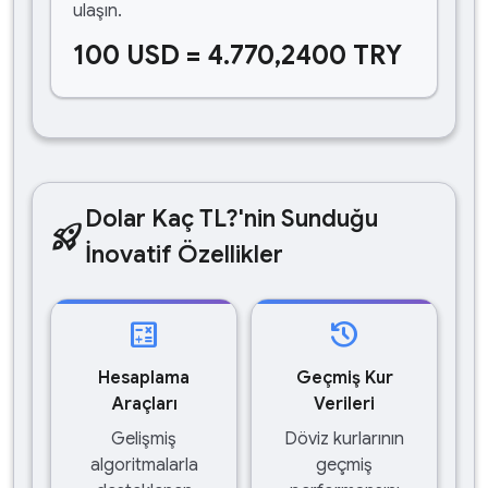
ulaşın.
100 USD = 4.770,2400 TRY
Dolar Kaç TL?'nin Sunduğu
rocket_launch
İnovatif Özellikler
calculate
history
Hesaplama
Geçmiş Kur
Araçları
Verileri
Gelişmiş
Döviz kurlarının
algoritmalarla
geçmiş