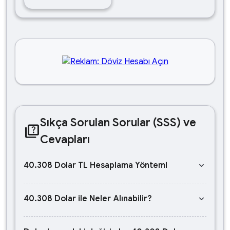
Sıkça Sorulan Sorular (SSS) ve
quiz
Cevapları
keyboard_arrow_down
40.308 Dolar TL Hesaplama Yöntemi
keyboard_arrow_down
40.308 Dolar ile Neler Alınabilir?