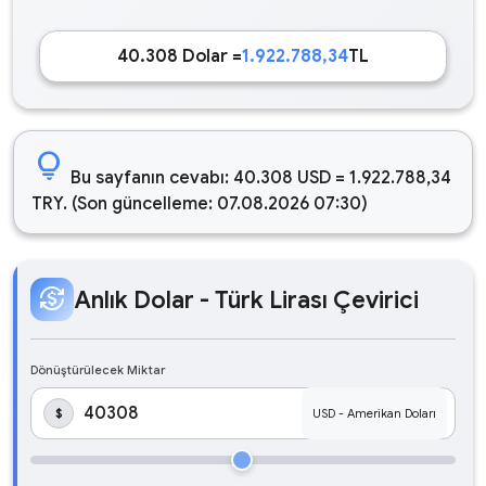
40.308 Dolar =
1.922.788,34
TL
lightbulb
Bu sayfanın cevabı: 40.308 USD = 1.922.788,34
TRY. (Son güncelleme: 07.08.2026 07:30)
currency_exchange
Anlık Dolar - Türk Lirası Çevirici
Dönüştürülecek Miktar
$