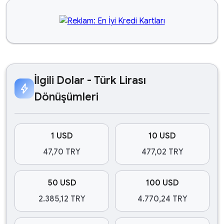
İlgili Dolar - Türk Lirası
bolt
Dönüşümleri
1 USD
10 USD
47,70 TRY
477,02 TRY
50 USD
100 USD
2.385,12 TRY
4.770,24 TRY