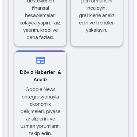
desteklenen
performansını
finansal
inceleyin,
hesaplamaları
grafiklerle analiz
kolayca yapın: faiz,
edin ve trendleri
yatırım, kredi ve
yakalayın.
daha fazlası.
newspaper
Döviz Haberleri &
Analiz
Google News
entegrasyonuyla
ekonomik
gelişmeleri, piyasa
analizlerini ve
uzman yorumlarını
takip edin.