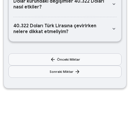
Dolar kurundaki değişimler 40.322 Doları
keyboard_arrow_down
nasıl etkiler?
40.322 Doları Türk Lirasına çevirirken
keyboard_arrow_down
nelere dikkat etmeliyim?
arrow_back
Önceki Miktar
arrow_forward
Sonraki Miktar