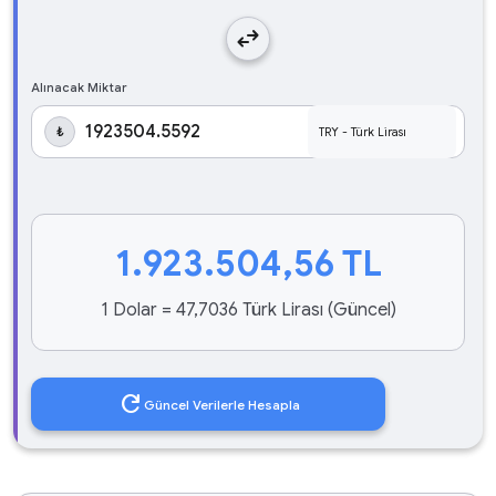
swap_horiz
Alınacak Miktar
₺
1.923.504,56
TL
1 Dolar = 47,7036 Türk Lirası (Güncel)
refresh
Güncel Verilerle Hesapla