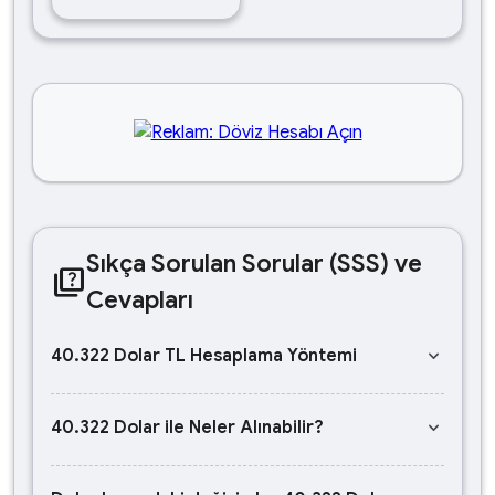
Sıkça Sorulan Sorular (SSS) ve
quiz
Cevapları
keyboard_arrow_down
40.322 Dolar TL Hesaplama Yöntemi
keyboard_arrow_down
40.322 Dolar ile Neler Alınabilir?