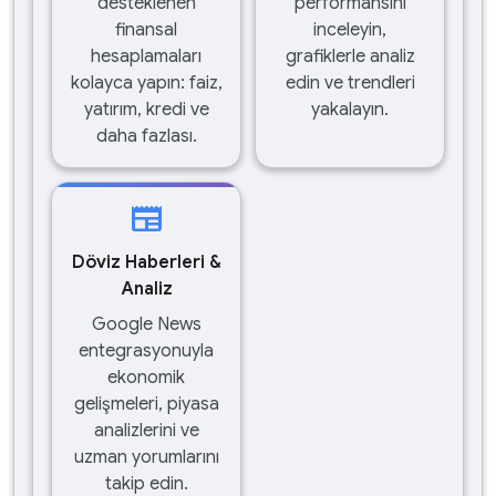
desteklenen
performansını
finansal
inceleyin,
hesaplamaları
grafiklerle analiz
kolayca yapın: faiz,
edin ve trendleri
yatırım, kredi ve
yakalayın.
daha fazlası.
newspaper
Döviz Haberleri &
Analiz
Google News
entegrasyonuyla
ekonomik
gelişmeleri, piyasa
analizlerini ve
uzman yorumlarını
takip edin.