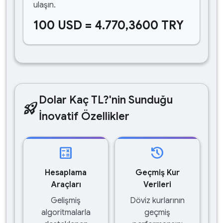
ulaşın.
100 USD = 4.770,3600 TRY
Dolar Kaç TL?'nin Sunduğu
rocket_launch
İnovatif Özellikler
calculate
history
Hesaplama
Geçmiş Kur
Araçları
Verileri
Gelişmiş
Döviz kurlarının
algoritmalarla
geçmiş