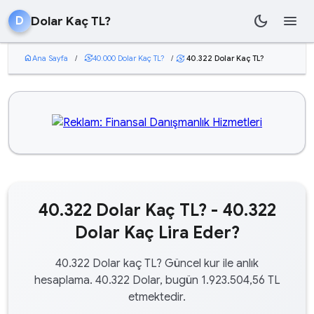
dark_mode
menu
Dolar Kaç TL?
D
home
Ana Sayfa
/
currency_exchange
40.000 Dolar Kaç TL?
/
40.322 Dolar Kaç TL?
currency_exchange
40.322 Dolar Kaç TL? - 40.322
Dolar Kaç Lira Eder?
40.322 Dolar kaç TL? Güncel kur ile anlık
hesaplama. 40.322 Dolar, bugün 1.923.504,56 TL
etmektedir.