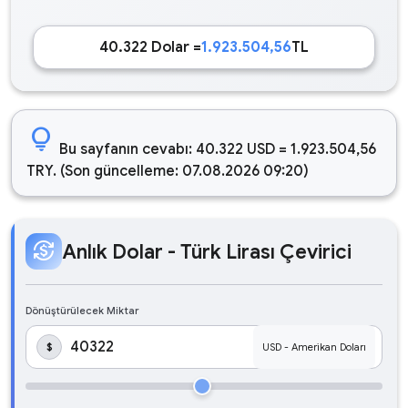
40.322 Dolar =
1.923.504,56
TL
lightbulb
Bu sayfanın cevabı: 40.322 USD = 1.923.504,56
TRY. (Son güncelleme: 07.08.2026 09:20)
currency_exchange
Anlık Dolar - Türk Lirası Çevirici
Dönüştürülecek Miktar
$