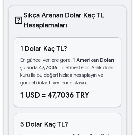
Sıkça Aranan Dolar Kaç TL
help_center
Hesaplamaları
1 Dolar Kaç TL?
En güncel verilere göre,
1 Amerikan Doları
şu anda
47,7036 TL
etmektedir. Anlık dolar
kuru ile bu değeri hızlıca hesaplayın ve
güncel dolar tl verilerine ulaşın.
1 USD = 47,7036 TRY
5 Dolar Kaç TL?