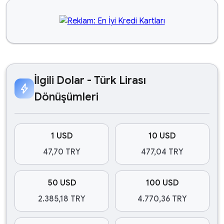
İlgili Dolar - Türk Lirası
bolt
Dönüşümleri
1 USD
10 USD
47,70 TRY
477,04 TRY
50 USD
100 USD
2.385,18 TRY
4.770,36 TRY