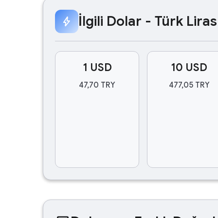
İlgili Dolar - Türk Lir
bolt
1 USD
10 USD
47,70 TRY
477,05 TRY