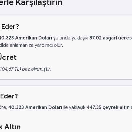
erle Karşılaştırın
t Eder?
40.323 Amerikan Doları
şu anda yaklaşık
87,02 asgari ücret
ilde anlamanıza yardımcı olur.
Ücret
04,67 TL) baz alınmıştır.
 Eder?
göre,
40.323 Amerikan Doları
ile yaklaşık
447,35 çeyrek altın
a
 Altın