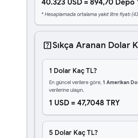
40.323 USD = 894,70 Depo 
* Hesaplamada ortalama yakıt litre fiyatı (43
help_center
Sıkça Aranan Dolar 
1 Dolar Kaç TL?
En güncel verilere göre,
1 Amerikan Dol
verilerine ulaşın.
1 USD = 47,7048 TRY
5 Dolar Kaç TL?