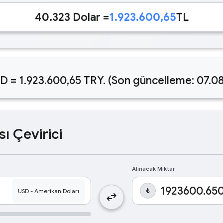
40.323 Dolar =
1.923.600,65
TL
D = 1.923.600,65 TRY. (Son güncelleme: 07.0
sı Çevirici
Alınacak Miktar
₺
swap_horiz