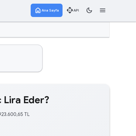
home
api
dark_mode
menu
Ana Sayfa
API
 Lira Eder?
.923.600,65 TL