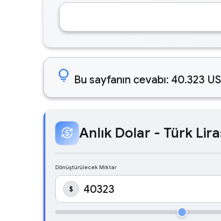
lightbulb
Bu sayfanın cevabı: 40.323 US
Anlık Dolar - Türk Lira
currency_exchange
Dönüştürülecek Miktar
$