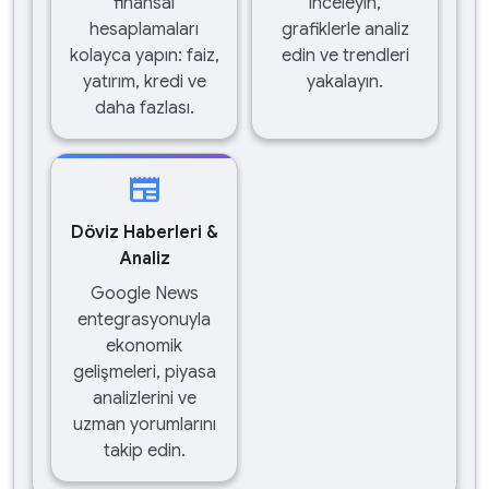
finansal
inceleyin,
hesaplamaları
grafiklerle analiz
kolayca yapın: faiz,
edin ve trendleri
yatırım, kredi ve
yakalayın.
daha fazlası.
newspaper
Döviz Haberleri &
Analiz
Google News
entegrasyonuyla
ekonomik
gelişmeleri, piyasa
analizlerini ve
uzman yorumlarını
takip edin.