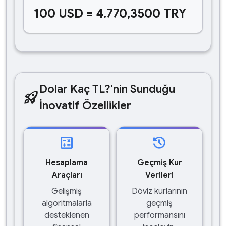
100 USD = 4.770,3500 TRY
Dolar Kaç TL?'nin Sunduğu
rocket_launch
İnovatif Özellikler
calculate
history
Hesaplama
Geçmiş Kur
Araçları
Verileri
Gelişmiş
Döviz kurlarının
algoritmalarla
geçmiş
desteklenen
performansını