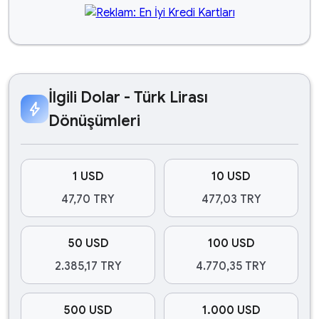
İlgili Dolar - Türk Lirası
bolt
Dönüşümleri
1 USD
10 USD
47,70 TRY
477,03 TRY
50 USD
100 USD
2.385,17 TRY
4.770,35 TRY
500 USD
1.000 USD