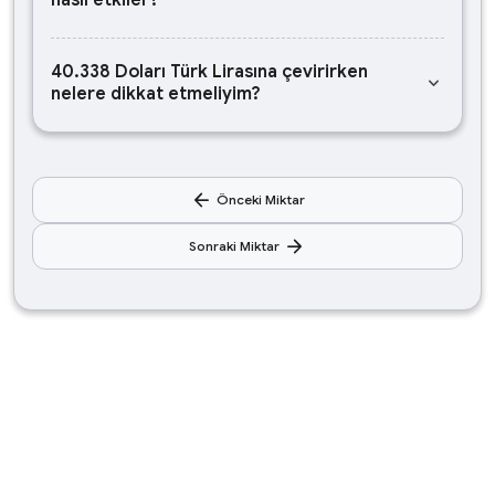
nasıl etkiler?
40.338 Doları Türk Lirasına çevirirken
keyboard_arrow_down
nelere dikkat etmeliyim?
arrow_back
Önceki Miktar
arrow_forward
Sonraki Miktar