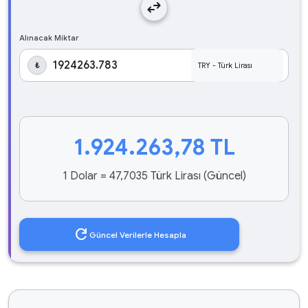
swap_horiz
Alınacak Miktar
₺
1.924.263,78
TL
1 Dolar = 47,7035 Türk Lirası (Güncel)
refresh
Güncel Verilerle Hesapla