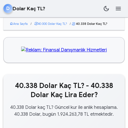
dark_mode
menu
Dolar Kaç TL?
D
home
Ana Sayfa
/
currency_exchange
40.000 Dolar Kaç TL?
/
40.338 Dolar Kaç TL?
currency_exchange
40.338 Dolar Kaç TL? - 40.338
Dolar Kaç Lira Eder?
40.338 Dolar kaç TL? Güncel kur ile anlık hesaplama.
40.338 Dolar, bugün 1.924.263,78 TL etmektedir.