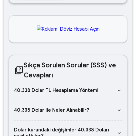
Sıkça Sorulan Sorular (SSS) ve
quiz
Cevapları
keyboard_arrow_down
40.338 Dolar TL Hesaplama Yöntemi
keyboard_arrow_down
40.338 Dolar ile Neler Alınabilir?
Dolar kurundaki değişimler 40.338 Doları
keyboard_arrow_down