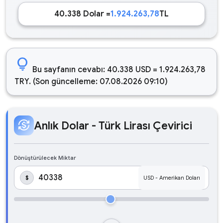
40.338 Dolar =
1.924.263,78
TL
lightbulb
Bu sayfanın cevabı: 40.338 USD = 1.924.263,78
TRY. (Son güncelleme: 07.08.2026 09:10)
currency_exchange
Anlık Dolar - Türk Lirası Çevirici
Dönüştürülecek Miktar
$