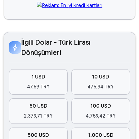
İlgili Dolar - Türk Lirası
bolt
Dönüşümleri
1 USD
10 USD
47,59 TRY
475,94 TRY
50 USD
100 USD
2.379,71 TRY
4.759,42 TRY
500 USD
1.000 USD