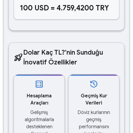
100 USD = 4.759,4200 TRY
Dolar Kaç TL?'nin Sunduğu
rocket_launch
İnovatif Özellikler
calculate
history
Hesaplama
Geçmiş Kur
Araçları
Verileri
Gelişmiş
Döviz kurlarının
algoritmalarla
geçmiş
desteklenen
performansını