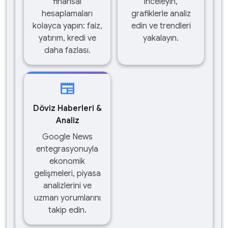
finansal
inceleyin,
hesaplamaları
grafiklerle analiz
kolayca yapın: faiz,
edin ve trendleri
yatırım, kredi ve
yakalayın.
daha fazlası.
newspaper
Döviz Haberleri &
Analiz
Google News
entegrasyonuyla
ekonomik
gelişmeleri, piyasa
analizlerini ve
uzman yorumlarını
takip edin.