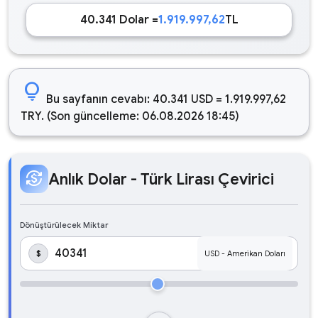
40.341 Dolar =
1.919.997,62
TL
lightbulb
Bu sayfanın cevabı: 40.341 USD = 1.919.997,62
TRY. (Son güncelleme: 06.08.2026 18:45)
currency_exchange
Anlık Dolar - Türk Lirası Çevirici
Dönüştürülecek Miktar
$