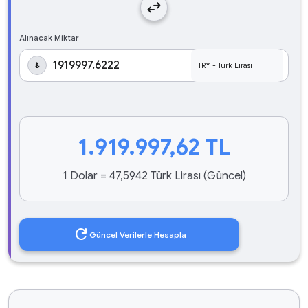
swap_horiz
Alınacak Miktar
₺
1.919.997,62
TL
1 Dolar = 47,5942 Türk Lirası (Güncel)
refresh
Güncel Verilerle Hesapla