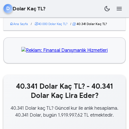
dark_mode
menu
Dolar Kaç TL?
D
home
Ana Sayfa
/
currency_exchange
40.000 Dolar Kaç TL?
/
40.341 Dolar Kaç TL?
currency_exchange
40.341 Dolar Kaç TL? - 40.341
Dolar Kaç Lira Eder?
40.341 Dolar kaç TL? Güncel kur ile anlık hesaplama.
40.341 Dolar, bugün 1.919.997,62 TL etmektedir.