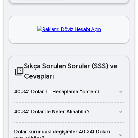
Sıkça Sorulan Sorular (SSS) ve
quiz
Cevapları
keyboard_arrow_down
40.341 Dolar TL Hesaplama Yöntemi
keyboard_arrow_down
40.341 Dolar ile Neler Alınabilir?
Dolar kurundaki değişimler 40.341 Doları
keyboard_arrow_down