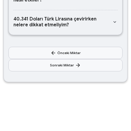
nasıl etkiler?
40.341 Doları Türk Lirasına çevirirken
keyboard_arrow_down
nelere dikkat etmeliyim?
arrow_back
Önceki Miktar
arrow_forward
Sonraki Miktar