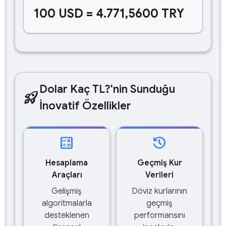
100 USD = 4.771,5600 TRY
Dolar Kaç TL?'nin Sunduğu
rocket_launch
İnovatif Özellikler
calculate
history
Hesaplama
Geçmiş Kur
Araçları
Verileri
Gelişmiş
Döviz kurlarının
algoritmalarla
geçmiş
desteklenen
performansını