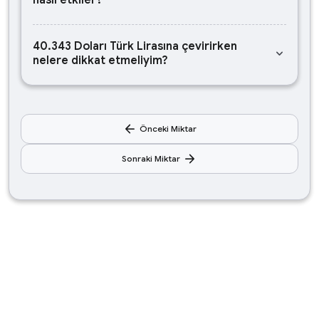
nasıl etkiler?
40.343 Doları Türk Lirasına çevirirken
keyboard_arrow_down
nelere dikkat etmeliyim?
arrow_back
Önceki Miktar
arrow_forward
Sonraki Miktar