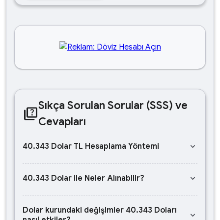
Sıkça Sorulan Sorular (SSS) ve
quiz
Cevapları
keyboard_arrow_down
40.343 Dolar TL Hesaplama Yöntemi
keyboard_arrow_down
40.343 Dolar ile Neler Alınabilir?
Dolar kurundaki değişimler 40.343 Doları
keyboard_arrow_down