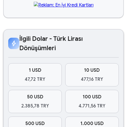
İlgili Dolar - Türk Lirası
bolt
Dönüşümleri
1 USD
10 USD
47,72 TRY
477,16 TRY
50 USD
100 USD
2.385,78 TRY
4.771,56 TRY
500 USD
1.000 USD