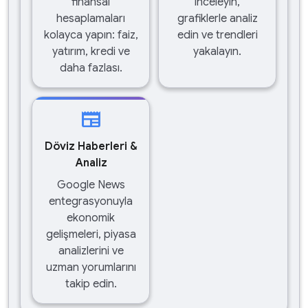
finansal
inceleyin,
hesaplamaları
grafiklerle analiz
kolayca yapın: faiz,
edin ve trendleri
yatırım, kredi ve
yakalayın.
daha fazlası.
newspaper
Döviz Haberleri &
Analiz
Google News
entegrasyonuyla
ekonomik
gelişmeleri, piyasa
analizlerini ve
uzman yorumlarını
takip edin.