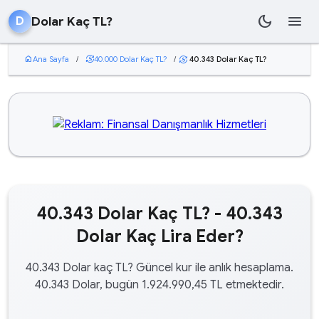
dark_mode
menu
Dolar Kaç TL?
D
home
Ana Sayfa
/
currency_exchange
40.000 Dolar Kaç TL?
/
40.343 Dolar Kaç TL?
currency_exchange
40.343 Dolar Kaç TL? - 40.343
Dolar Kaç Lira Eder?
40.343 Dolar kaç TL? Güncel kur ile anlık hesaplama.
40.343 Dolar, bugün 1.924.990,45 TL etmektedir.