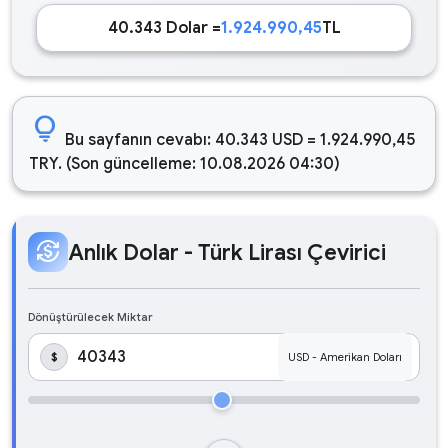
40.343 Dolar =
1.924.990,45
TL
lightbulb
Bu sayfanın cevabı: 40.343 USD = 1.924.990,45
TRY. (Son güncelleme: 10.08.2026 04:30)
currency_exchange
Anlık Dolar - Türk Lirası Çevirici
Dönüştürülecek Miktar
$