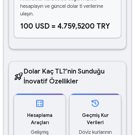
hesaplayın ve güncel dolar tl verilerine
ulaşın.
100 USD = 4.759,5200 TRY
Dolar Kaç TL?'nin Sunduğu
rocket_launch
İnovatif Özellikler
calculate
history
Hesaplama
Geçmiş Kur
Araçları
Verileri
Gelişmiş
Döviz kurlarının