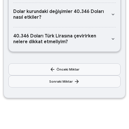
Dolar kurundaki değişimler 40.346 Doları
keyboard_arrow_down
nasıl etkiler?
40.346 Doları Türk Lirasına çevirirken
keyboard_arrow_down
nelere dikkat etmeliyim?
arrow_back
Önceki Miktar
arrow_forward
Sonraki Miktar