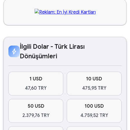
İlgili Dolar - Türk Lirası
bolt
Dönüşümleri
1 USD
10 USD
47,60 TRY
475,95 TRY
50 USD
100 USD
2.379,76 TRY
4.759,52 TRY