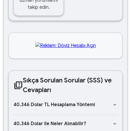
uzman yorumlarını
takip edin.
Sıkça Sorulan Sorular (SSS) ve
quiz
Cevapları
keyboard_arrow_down
40.346 Dolar TL Hesaplama Yöntemi
keyboard_arrow_down
40.346 Dolar ile Neler Alınabilir?