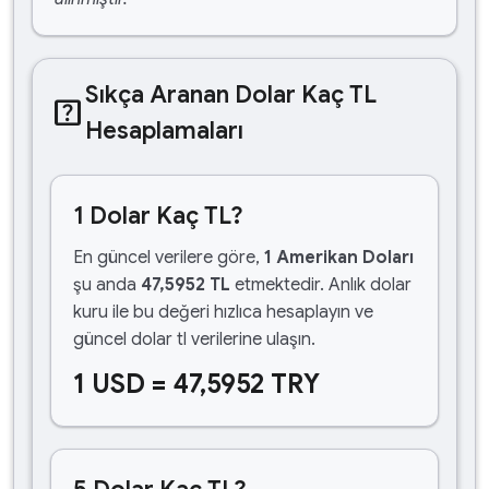
Sıkça Aranan Dolar Kaç TL
help_center
Hesaplamaları
1 Dolar Kaç TL?
En güncel verilere göre,
1 Amerikan Doları
şu anda
47,5952 TL
etmektedir. Anlık dolar
kuru ile bu değeri hızlıca hesaplayın ve
güncel dolar tl verilerine ulaşın.
1 USD = 47,5952 TRY