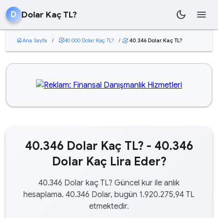
dark_mode
menu
Dolar Kaç TL?
D
home
Ana Sayfa
/
currency_exchange
40.000 Dolar Kaç TL?
/
40.346 Dolar Kaç TL?
currency_exchange
40.346 Dolar Kaç TL? - 40.346
Dolar Kaç Lira Eder?
40.346 Dolar kaç TL? Güncel kur ile anlık
hesaplama. 40.346 Dolar, bugün 1.920.275,94 TL
etmektedir.