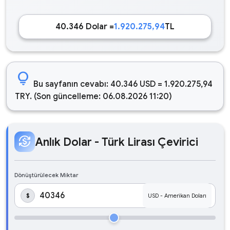
40.346 Dolar =
1.920.275,94
TL
lightbulb
Bu sayfanın cevabı: 40.346 USD = 1.920.275,94
TRY. (Son güncelleme: 06.08.2026 11:20)
currency_exchange
Anlık Dolar - Türk Lirası Çevirici
Dönüştürülecek Miktar
$