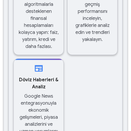
algoritmalarla
geçmiş
desteklenen
performansını
finansal
inceleyin,
hesaplamaları
grafiklerle analiz
kolayca yapın: faiz,
edin ve trendleri
yatırım, kredi ve
yakalayın.
daha fazlası.
newspaper
Döviz Haberleri &
Analiz
Google News
entegrasyonuyla
ekonomik
gelişmeleri, piyasa
analizlerini ve