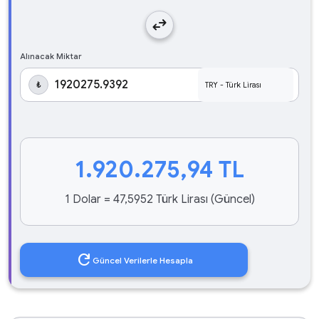
swap_horiz
Alınacak Miktar
₺
1.920.275,94
TL
1 Dolar = 47,5952 Türk Lirası (Güncel)
refresh
Güncel Verilerle Hesapla