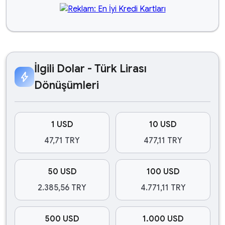
İlgili Dolar - Türk Lirası
bolt
Dönüşümleri
1 USD
10 USD
47,71 TRY
477,11 TRY
50 USD
100 USD
2.385,56 TRY
4.771,11 TRY
500 USD
1.000 USD