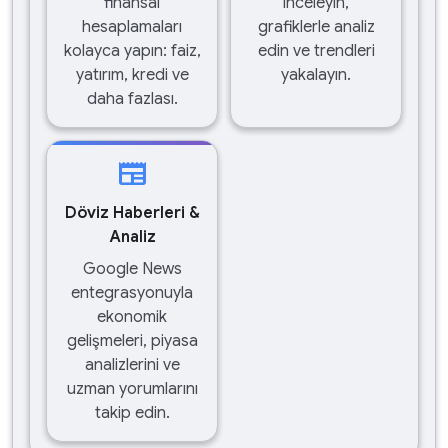
finansal
inceleyin,
hesaplamaları
grafiklerle analiz
kolayca yapın: faiz,
edin ve trendleri
yatırım, kredi ve
yakalayın.
daha fazlası.
newspaper
Döviz Haberleri &
Analiz
Google News
entegrasyonuyla
ekonomik
gelişmeleri, piyasa
analizlerini ve
uzman yorumlarını
takip edin.