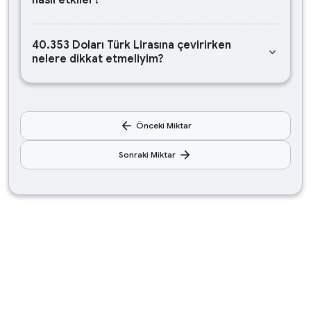
nasıl etkiler?
40.353 Doları Türk Lirasına çevirirken
keyboard_arrow_down
nelere dikkat etmeliyim?
arrow_back
Önceki Miktar
arrow_forward
Sonraki Miktar