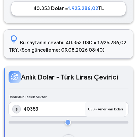
40.353 Dolar =
1.925.286,02
TL
lightbulb
Bu sayfanın cevabı: 40.353 USD = 1.925.286,02
TRY. (Son güncelleme: 09.08.2026 08:40)
currency_exchange
Anlık Dolar - Türk Lirası Çevirici
Dönüştürülecek Miktar
$