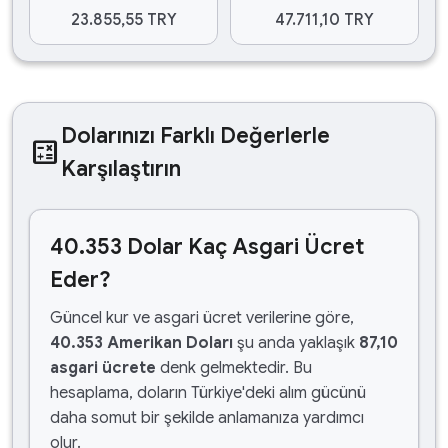
23.855,55 TRY
47.711,10 TRY
Dolarınızı Farklı Değerlerle
calculate
Karşılaştırın
40.353 Dolar Kaç Asgari Ücret
Eder?
Güncel kur ve asgari ücret verilerine göre,
40.353 Amerikan Doları
şu anda yaklaşık
87,10
asgari ücrete
denk gelmektedir. Bu
hesaplama, doların Türkiye'deki alım gücünü
daha somut bir şekilde anlamanıza yardımcı
olur.