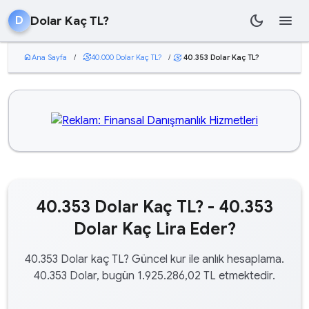
dark_mode
menu
Dolar Kaç TL?
D
home
Ana Sayfa
/
currency_exchange
40.000 Dolar Kaç TL?
/
40.353 Dolar Kaç TL?
currency_exchange
40.353 Dolar Kaç TL? - 40.353
Dolar Kaç Lira Eder?
40.353 Dolar kaç TL? Güncel kur ile anlık hesaplama.
40.353 Dolar, bugün 1.925.286,02 TL etmektedir.