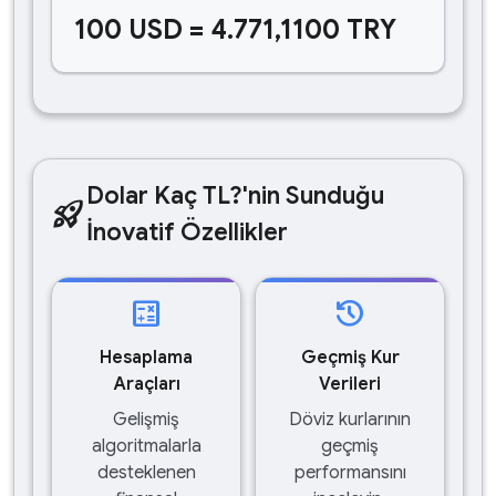
100 USD = 4.771,1100 TRY
Dolar Kaç TL?'nin Sunduğu
rocket_launch
İnovatif Özellikler
calculate
history
Hesaplama
Geçmiş Kur
Araçları
Verileri
Gelişmiş
Döviz kurlarının
algoritmalarla
geçmiş
desteklenen
performansını