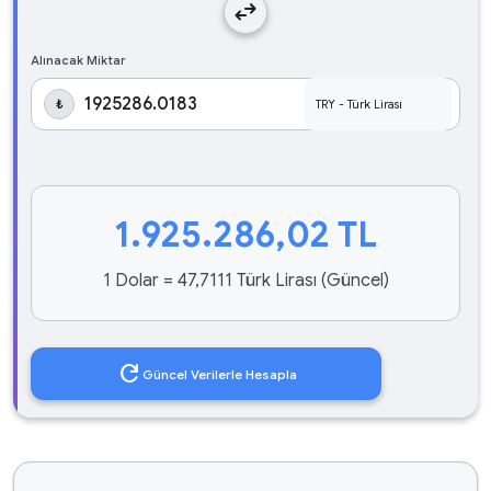
swap_horiz
Alınacak Miktar
₺
1.925.286,02
TL
1 Dolar = 47,7111 Türk Lirası (Güncel)
refresh
Güncel Verilerle Hesapla