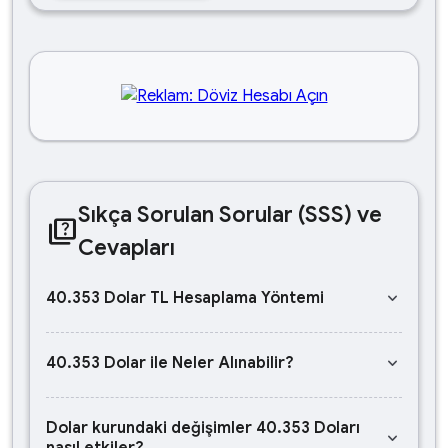
Sıkça Sorulan Sorular (SSS) ve
quiz
Cevapları
keyboard_arrow_down
40.353 Dolar TL Hesaplama Yöntemi
keyboard_arrow_down
40.353 Dolar ile Neler Alınabilir?
Dolar kurundaki değişimler 40.353 Doları
keyboard_arrow_down