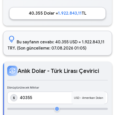
40.355 Dolar =
1.922.843,11
TL
lightbulb
Bu sayfanın cevabı: 40.355 USD = 1.922.843,11
TRY. (Son güncelleme: 07.08.2026 01:05)
currency_exchange
Anlık Dolar - Türk Lirası Çevirici
Dönüştürülecek Miktar
$