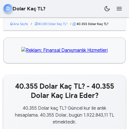
dark_mode
menu
Dolar Kaç TL?
D
home
Ana Sayfa
/
currency_exchange
40.000 Dolar Kaç TL?
/
40.355 Dolar Kaç TL?
currency_exchange
40.355 Dolar Kaç TL? - 40.355
Dolar Kaç Lira Eder?
40.355 Dolar kaç TL? Güncel kur ile anlık
hesaplama. 40.355 Dolar, bugün 1.922.843,11 TL
etmektedir.