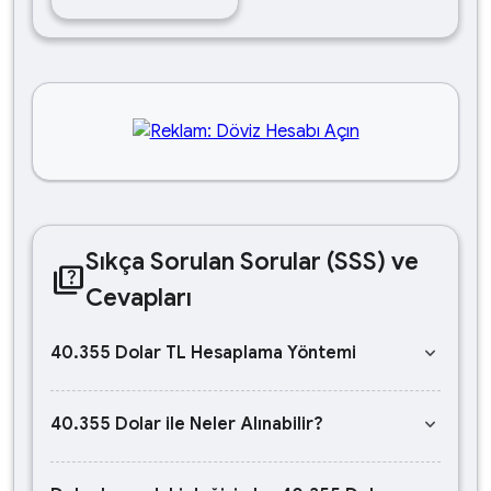
Sıkça Sorulan Sorular (SSS) ve
quiz
Cevapları
keyboard_arrow_down
40.355 Dolar TL Hesaplama Yöntemi
keyboard_arrow_down
40.355 Dolar ile Neler Alınabilir?