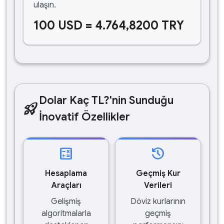
ulaşın.
100 USD = 4.764,8200 TRY
Dolar Kaç TL?'nin Sunduğu
rocket_launch
İnovatif Özellikler
calculate
history
Hesaplama
Geçmiş Kur
Araçları
Verileri
Gelişmiş
Döviz kurlarının
algoritmalarla
geçmiş