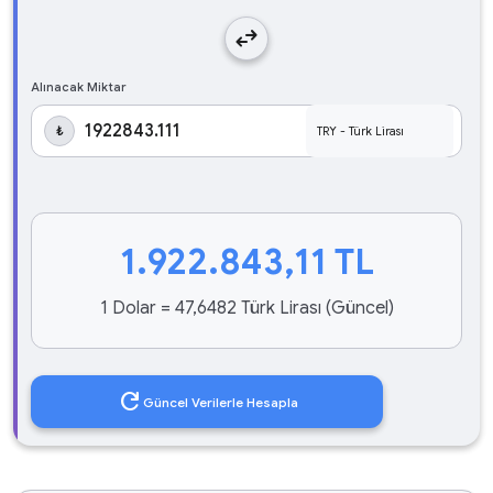
swap_horiz
Alınacak Miktar
₺
1.922.843,11
TL
1 Dolar = 47,6482 Türk Lirası (Güncel)
refresh
Güncel Verilerle Hesapla