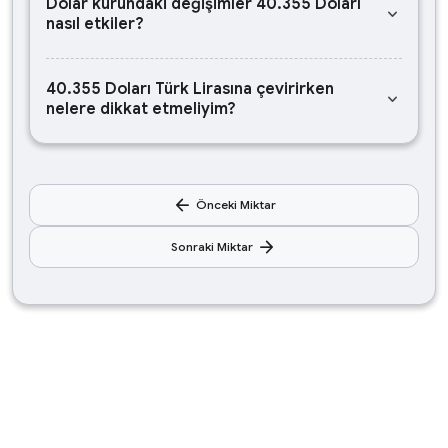
Dolar kurundaki değişimler 40.355 Doları
keyboard_arrow_down
nasıl etkiler?
40.355 Doları Türk Lirasına çevirirken
keyboard_arrow_down
nelere dikkat etmeliyim?
arrow_back
Önceki Miktar
arrow_forward
Sonraki Miktar