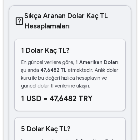
Sıkça Aranan Dolar Kaç TL
help_center
Hesaplamaları
1 Dolar Kaç TL?
En güncel verilere göre,
1 Amerikan Doları
şu anda
47,6482 TL
etmektedir. Anlık dolar
kuru ile bu değeri hızlıca hesaplayın ve
güncel dolar tl verilerine ulaşın.
1 USD = 47,6482 TRY
5 Dolar Kaç TL?