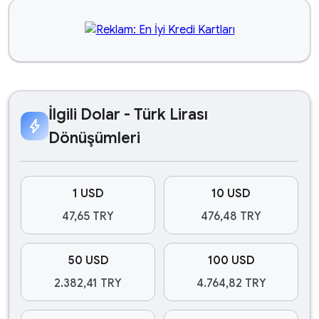
İlgili Dolar - Türk Lirası
bolt
Dönüşümleri
1 USD
10 USD
47,65 TRY
476,48 TRY
50 USD
100 USD
2.382,41 TRY
4.764,82 TRY