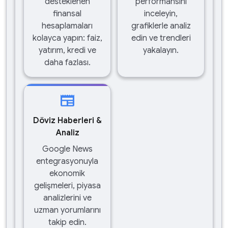
desteklenen
performansını
finansal
inceleyin,
hesaplamaları
grafiklerle analiz
kolayca yapın: faiz,
edin ve trendleri
yatırım, kredi ve
yakalayın.
daha fazlası.
newspaper
Döviz Haberleri &
Analiz
Google News
entegrasyonuyla
ekonomik
gelişmeleri, piyasa
analizlerini ve
uzman yorumlarını
takip edin.