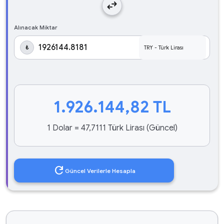
swap_horiz
Alınacak Miktar
₺
1.926.144,82
TL
1 Dolar = 47,7111 Türk Lirası (Güncel)
refresh
Güncel Verilerle Hesapla