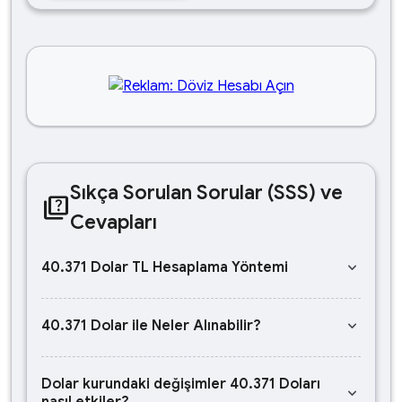
Sıkça Sorulan Sorular (SSS) ve
quiz
Cevapları
keyboard_arrow_down
40.371 Dolar TL Hesaplama Yöntemi
keyboard_arrow_down
40.371 Dolar ile Neler Alınabilir?
Dolar kurundaki değişimler 40.371 Doları
keyboard_arrow_down