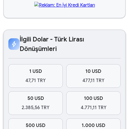
İlgili Dolar - Türk Lirası
bolt
Dönüşümleri
1 USD
10 USD
47,71 TRY
477,11 TRY
50 USD
100 USD
2.385,56 TRY
4.771,11 TRY
500 USD
1.000 USD