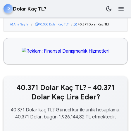
dark_mode
menu
Dolar Kaç TL?
D
home
Ana Sayfa
/
currency_exchange
40.000 Dolar Kaç TL?
/
40.371 Dolar Kaç TL?
currency_exchange
40.371 Dolar Kaç TL? - 40.371
Dolar Kaç Lira Eder?
40.371 Dolar kaç TL? Güncel kur ile anlık hesaplama.
40.371 Dolar, bugün 1.926.144,82 TL etmektedir.