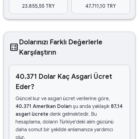
23.855,55 TRY
47.711,10 TRY
Dolarınızı Farklı Değerlerle
calculate
Karşılaştırın
40.371 Dolar Kaç Asgari Ücret
Eder?
Güncel kur ve asgari ücret verilerine göre,
40.371 Amerikan Doları
şu anda yaklaşık
87,14
asgari ücrete
denk gelmektedir. Bu
hesaplama, doların Türkiye'deki alım gücünü
daha somut bir şekilde anlamanıza yardımcı
olur.