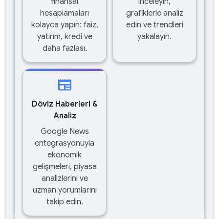
finansal
inceleyin,
hesaplamaları
grafiklerle analiz
kolayca yapın: faiz,
edin ve trendleri
yatırım, kredi ve
yakalayın.
daha fazlası.
newspaper
Döviz Haberleri &
Analiz
Google News
entegrasyonuyla
ekonomik
gelişmeleri, piyasa
analizlerini ve
uzman yorumlarını
takip edin.