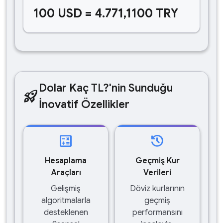
100 USD = 4.771,1100 TRY
Dolar Kaç TL?'nin Sunduğu
rocket_launch
İnovatif Özellikler
calculate
history
Hesaplama
Geçmiş Kur
Araçları
Verileri
Gelişmiş
Döviz kurlarının
algoritmalarla
geçmiş
desteklenen
performansını