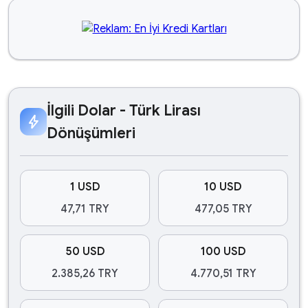
İlgili Dolar - Türk Lirası
bolt
Dönüşümleri
1 USD
10 USD
47,71 TRY
477,05 TRY
50 USD
100 USD
2.385,26 TRY
4.770,51 TRY