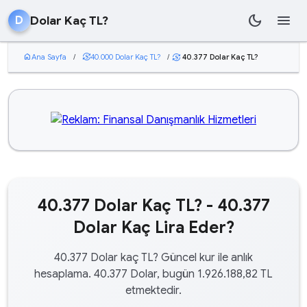
dark_mode
menu
Dolar Kaç TL?
D
home
Ana Sayfa
/
currency_exchange
40.000 Dolar Kaç TL?
/
40.377 Dolar Kaç TL?
currency_exchange
40.377 Dolar Kaç TL? - 40.377
Dolar Kaç Lira Eder?
40.377 Dolar kaç TL? Güncel kur ile anlık
hesaplama. 40.377 Dolar, bugün 1.926.188,82 TL
etmektedir.