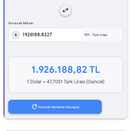
swap_horiz
Alınacak Miktar
₺
1.926.188,82
TL
1 Dolar = 47,7051 Türk Lirası (Güncel)
refresh
Güncel Verilerle Hesapla