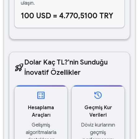
ulaşın.
100 USD = 4.770,5100 TRY
Dolar Kaç TL?'nin Sunduğu
rocket_launch
İnovatif Özellikler
calculate
history
Hesaplama
Geçmiş Kur
Araçları
Verileri
Gelişmiş
Döviz kurlarının
algoritmalarla
geçmiş