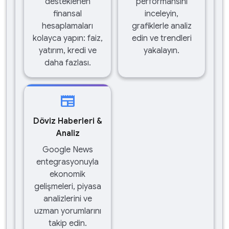
desteklenen
performansını
finansal
inceleyin,
hesaplamaları
grafiklerle analiz
kolayca yapın: faiz,
edin ve trendleri
yatırım, kredi ve
yakalayın.
daha fazlası.
newspaper
Döviz Haberleri &
Analiz
Google News
entegrasyonuyla
ekonomik
gelişmeleri, piyasa
analizlerini ve
uzman yorumlarını
takip edin.