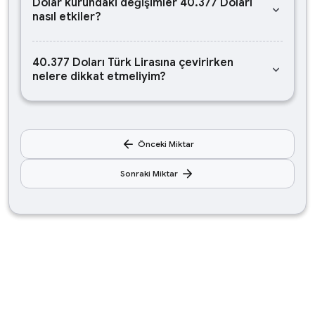
Dolar kurundaki değişimler 40.377 Doları
keyboard_arrow_down
nasıl etkiler?
40.377 Doları Türk Lirasına çevirirken
keyboard_arrow_down
nelere dikkat etmeliyim?
arrow_back
Önceki Miktar
arrow_forward
Sonraki Miktar