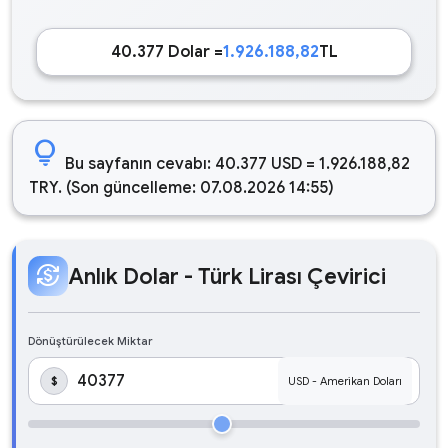
40.377 Dolar =
1.926.188,82
TL
lightbulb
Bu sayfanın cevabı: 40.377 USD = 1.926.188,82
TRY. (Son güncelleme: 07.08.2026 14:55)
currency_exchange
Anlık Dolar - Türk Lirası Çevirici
Dönüştürülecek Miktar
$