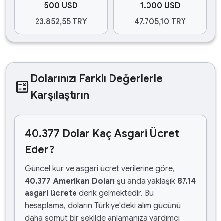
500 USD
1.000 USD
23.852,55 TRY
47.705,10 TRY
Dolarınızı Farklı Değerlerle
calculate
Karşılaştırın
40.377 Dolar Kaç Asgari Ücret
Eder?
Güncel kur ve asgari ücret verilerine göre,
40.377 Amerikan Doları
şu anda yaklaşık
87,14
asgari ücrete
denk gelmektedir. Bu
hesaplama, doların Türkiye'deki alım gücünü
daha somut bir şekilde anlamanıza yardımcı