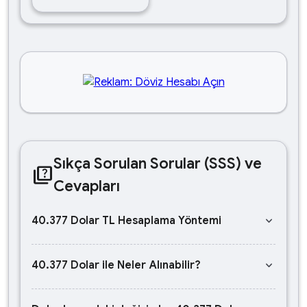
Sıkça Sorulan Sorular (SSS) ve
quiz
Cevapları
keyboard_arrow_down
40.377 Dolar TL Hesaplama Yöntemi
keyboard_arrow_down
40.377 Dolar ile Neler Alınabilir?