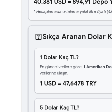
40.381 USD = 894,91 Depo Y
* Hesaplamada ortalama yakıt litre fiyatı (43
help_center
Sıkça Aranan Dolar 
1 Dolar Kaç TL?
En güncel verilere göre,
1 Amerikan Dol
verilerine ulaşın.
1 USD = 47,6478 TRY
5 Dolar Kaç TL?