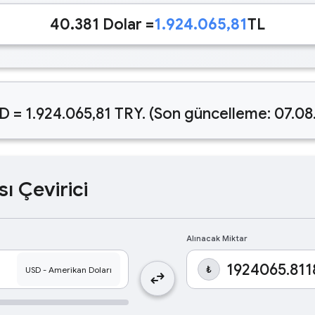
40.381 Dolar =
1.924.065,81
TL
D = 1.924.065,81 TRY. (Son güncelleme: 07.08
sı Çevirici
Alınacak Miktar
₺
swap_horiz