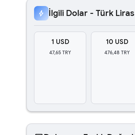
İlgili Dolar - Türk Lir
bolt
1 USD
10 USD
47,65 TRY
476,48 TRY