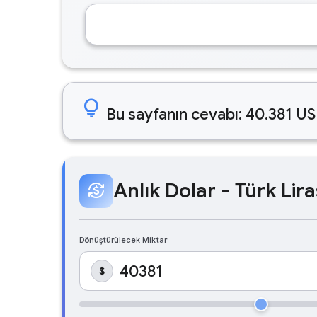
lightbulb
Bu sayfanın cevabı: 40.381 US
Anlık Dolar - Türk Lira
currency_exchange
Dönüştürülecek Miktar
$