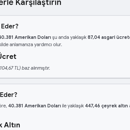
erle Karşılaştırın
 Eder?
40.381 Amerikan Doları
şu anda yaklaşık
87,04 asgari ücret
ilde anlamanıza yardımcı olur.
Ücret
04,67 TL) baz alınmıştır.
 Eder?
göre,
40.381 Amerikan Doları
ile yaklaşık
447,46 çeyrek altın
a
 Altın