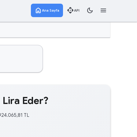
home
api
dark_mode
menu
Ana Sayfa
API
 Lira Eder?
.924.065,81 TL