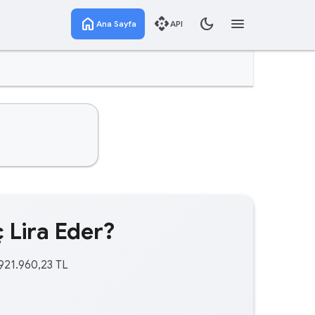
home
api
dark_mode
menu
Ana Sayfa
API
 Lira Eder?
.921.960,23 TL