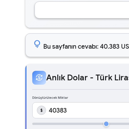
lightbulb
Bu sayfanın cevabı: 40.383 US
Anlık Dolar - Türk Lira
currency_exchange
Dönüştürülecek Miktar
$