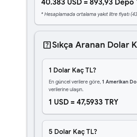
40.383 USD = 893,93 Depo 
* Hesaplamada ortalama yakıt litre fiyatı (43
help_center
Sıkça Aranan Dolar 
1 Dolar Kaç TL?
En güncel verilere göre,
1 Amerikan Dol
verilerine ulaşın.
1 USD = 47,5933 TRY
5 Dolar Kaç TL?