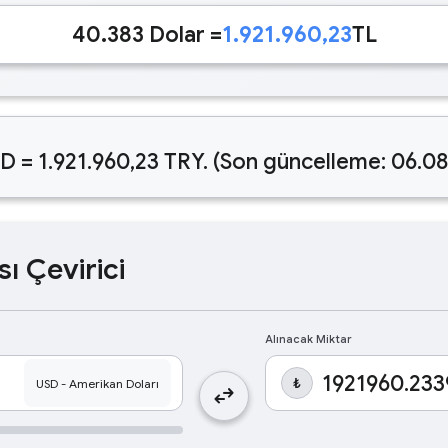
40.383 Dolar =
1.921.960,23
TL
D = 1.921.960,23 TRY. (Son güncelleme: 06.0
sı Çevirici
Alınacak Miktar
₺
swap_horiz