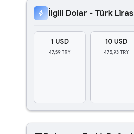
İlgili Dolar - Türk Lir
bolt
1 USD
10 USD
47,59 TRY
475,93 TRY