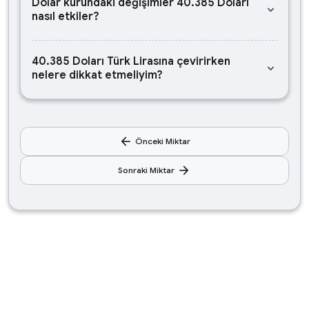
Dolar kurundaki değişimler 40.385 Doları
keyboard_arrow_down
nasıl etkiler?
40.385 Doları Türk Lirasına çevirirken
keyboard_arrow_down
nelere dikkat etmeliyim?
arrow_back
Önceki Miktar
arrow_forward
Sonraki Miktar