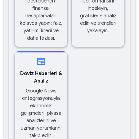
desteklenen
performansını
finansal
inceleyin,
hesaplamaları
grafiklerle analiz
kolayca yapın: faiz,
edin ve trendleri
yatırım, kredi ve
yakalayın.
daha fazlası.
newspaper
Döviz Haberleri &
Analiz
Google News
entegrasyonuyla
ekonomik
gelişmeleri, piyasa
analizlerini ve
uzman yorumlarını
takip edin.