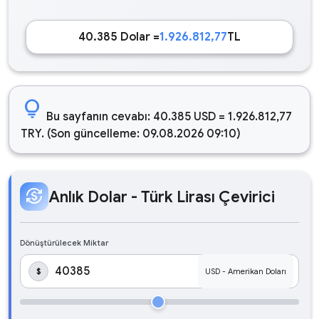
40.385 Dolar =
1.926.812,77
TL
lightbulb
Bu sayfanın cevabı: 40.385 USD = 1.926.812,77
TRY. (Son güncelleme: 09.08.2026 09:10)
currency_exchange
Anlık Dolar - Türk Lirası Çevirici
Dönüştürülecek Miktar
$