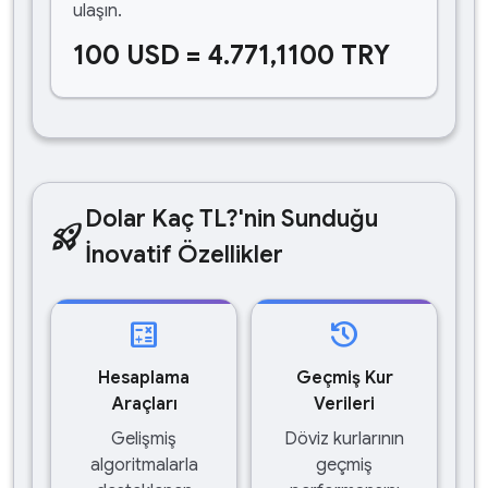
ulaşın.
100 USD = 4.771,1100 TRY
Dolar Kaç TL?'nin Sunduğu
rocket_launch
İnovatif Özellikler
calculate
history
Hesaplama
Geçmiş Kur
Araçları
Verileri
Gelişmiş
Döviz kurlarının
algoritmalarla
geçmiş