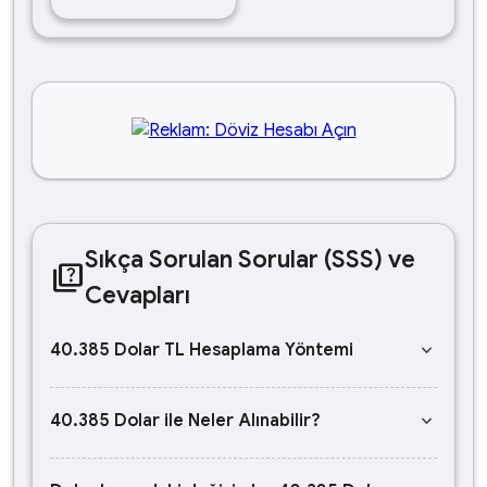
Sıkça Sorulan Sorular (SSS) ve
quiz
Cevapları
keyboard_arrow_down
40.385 Dolar TL Hesaplama Yöntemi
keyboard_arrow_down
40.385 Dolar ile Neler Alınabilir?