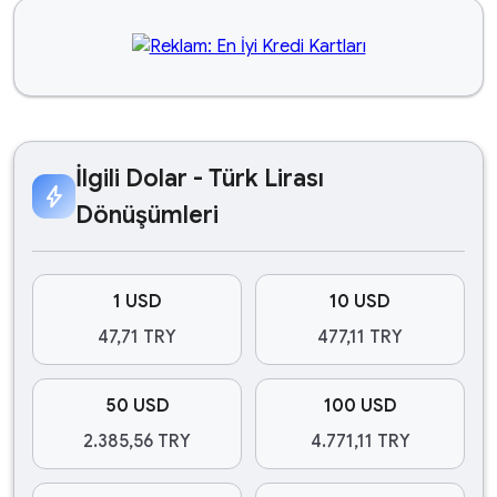
İlgili Dolar - Türk Lirası
bolt
Dönüşümleri
1 USD
10 USD
47,71 TRY
477,11 TRY
50 USD
100 USD
2.385,56 TRY
4.771,11 TRY