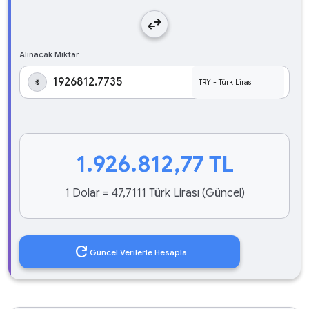
swap_horiz
Alınacak Miktar
₺
1.926.812,77
TL
1 Dolar = 47,7111 Türk Lirası (Güncel)
refresh
Güncel Verilerle Hesapla