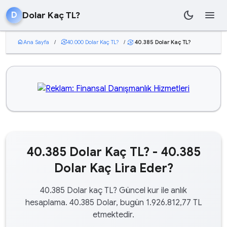
dark_mode
menu
Dolar Kaç TL?
D
home
Ana Sayfa
/
currency_exchange
40.000 Dolar Kaç TL?
/
40.385 Dolar Kaç TL?
currency_exchange
40.385 Dolar Kaç TL? - 40.385
Dolar Kaç Lira Eder?
40.385 Dolar kaç TL? Güncel kur ile anlık
hesaplama. 40.385 Dolar, bugün 1.926.812,77 TL
etmektedir.