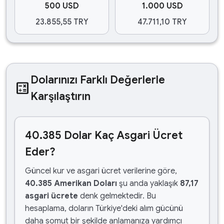
500 USD
1.000 USD
23.855,55 TRY
47.711,10 TRY
Dolarınızı Farklı Değerlerle
calculate
Karşılaştırın
40.385 Dolar Kaç Asgari Ücret
Eder?
Güncel kur ve asgari ücret verilerine göre,
40.385 Amerikan Doları
şu anda yaklaşık
87,17
asgari ücrete
denk gelmektedir. Bu
hesaplama, doların Türkiye'deki alım gücünü
daha somut bir şekilde anlamanıza yardımcı