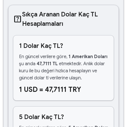
Sıkça Aranan Dolar Kaç TL
help_center
Hesaplamaları
1 Dolar Kaç TL?
En güncel verilere göre,
1 Amerikan Doları
şu anda
47,7111 TL
etmektedir. Anlık dolar
kuru ile bu değeri hızlıca hesaplayın ve
güncel dolar tl verilerine ulaşın.
1 USD = 47,7111 TRY
5 Dolar Kaç TL?