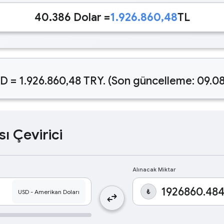
40.386 Dolar =
1.926.860,48
TL
D = 1.926.860,48 TRY. (Son güncelleme: 09.0
sı Çevirici
Alınacak Miktar
₺
swap_horiz