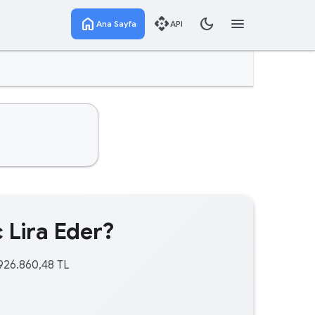
home
api
dark_mode
menu
Ana Sayfa
API
 Lira Eder?
.926.860,48 TL