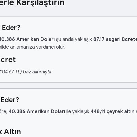
erle Karşılaştırın
t Eder?
40.386 Amerikan Doları
şu anda yaklaşık
87,17 asgari ücret
ilde anlamanıza yardımcı olur.
Ücret
04,67 TL) baz alınmıştır.
 Eder?
göre,
40.386 Amerikan Doları
ile yaklaşık
448,11 çeyrek altın
a
 Altın