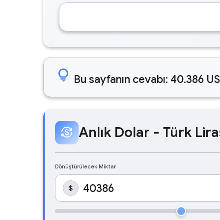
lightbulb
Bu sayfanın cevabı: 40.386 US
Anlık Dolar - Türk Lira
currency_exchange
Dönüştürülecek Miktar
$