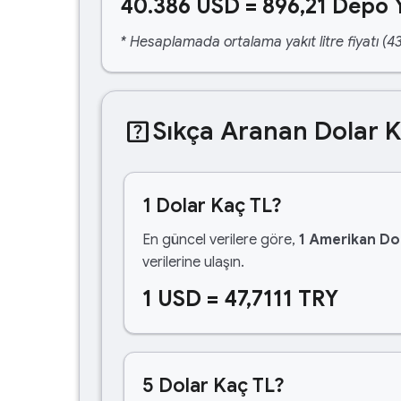
40.386 USD = 896,21 Depo 
* Hesaplamada ortalama yakıt litre fiyatı (43
help_center
Sıkça Aranan Dolar 
1 Dolar Kaç TL?
En güncel verilere göre,
1 Amerikan Dol
verilerine ulaşın.
1 USD = 47,7111 TRY
5 Dolar Kaç TL?