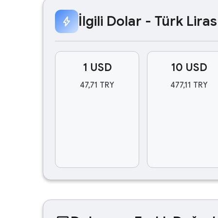
İlgili Dolar - Türk Lir
bolt
1 USD
10 USD
47,71 TRY
477,11 TRY