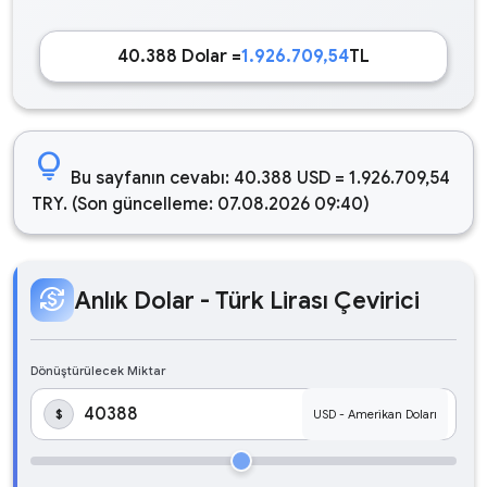
40.388 Dolar =
1.926.709,54
TL
lightbulb
Bu sayfanın cevabı: 40.388 USD = 1.926.709,54
TRY. (Son güncelleme: 07.08.2026 09:40)
currency_exchange
Anlık Dolar - Türk Lirası Çevirici
Dönüştürülecek Miktar
$