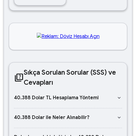
Sıkça Sorulan Sorular (SSS) ve
quiz
Cevapları
keyboard_arrow_down
40.388 Dolar TL Hesaplama Yöntemi
keyboard_arrow_down
40.388 Dolar ile Neler Alınabilir?