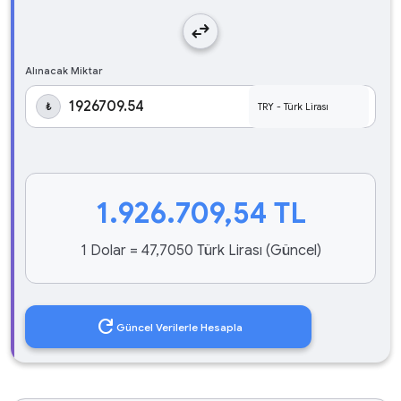
swap_horiz
Alınacak Miktar
₺
1.926.709,54
TL
1 Dolar = 47,7050 Türk Lirası (Güncel)
refresh
Güncel Verilerle Hesapla