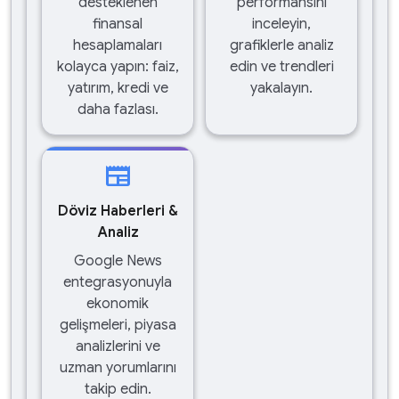
desteklenen
performansını
finansal
inceleyin,
hesaplamaları
grafiklerle analiz
kolayca yapın: faiz,
edin ve trendleri
yatırım, kredi ve
yakalayın.
daha fazlası.
newspaper
Döviz Haberleri &
Analiz
Google News
entegrasyonuyla
ekonomik
gelişmeleri, piyasa
analizlerini ve
uzman yorumlarını
takip edin.