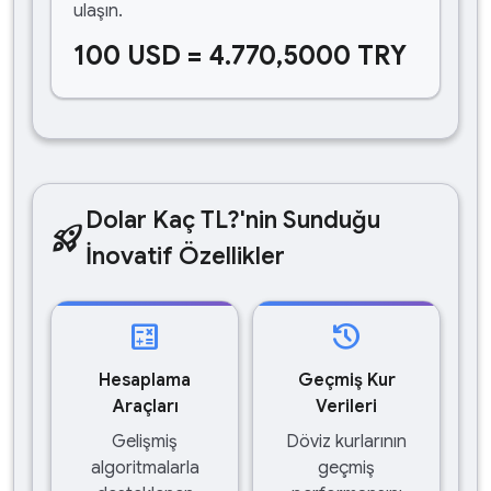
ulaşın.
100 USD = 4.770,5000 TRY
Dolar Kaç TL?'nin Sunduğu
rocket_launch
İnovatif Özellikler
calculate
history
Hesaplama
Geçmiş Kur
Araçları
Verileri
Gelişmiş
Döviz kurlarının
algoritmalarla
geçmiş