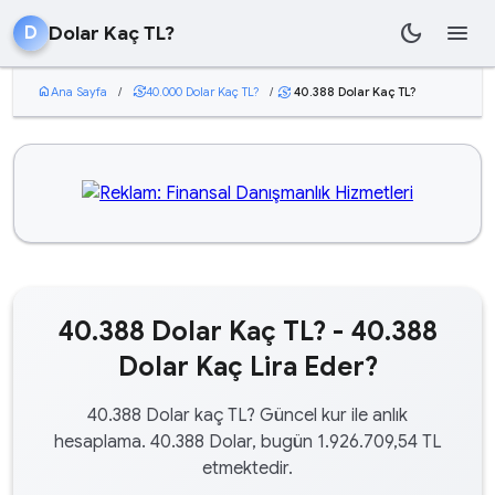
dark_mode
menu
Dolar Kaç TL?
D
home
Ana Sayfa
/
currency_exchange
40.000 Dolar Kaç TL?
/
40.388 Dolar Kaç TL?
currency_exchange
40.388 Dolar Kaç TL? - 40.388
Dolar Kaç Lira Eder?
40.388 Dolar kaç TL? Güncel kur ile anlık
hesaplama. 40.388 Dolar, bugün 1.926.709,54 TL
etmektedir.