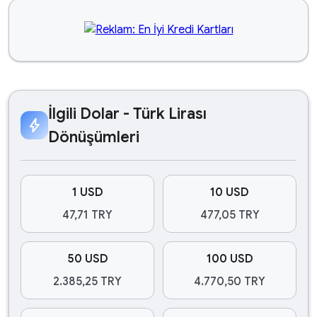
İlgili Dolar - Türk Lirası
bolt
Dönüşümleri
1 USD
10 USD
47,71 TRY
477,05 TRY
50 USD
100 USD
2.385,25 TRY
4.770,50 TRY