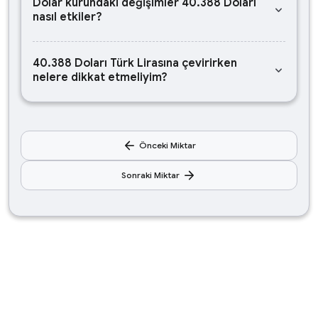
Dolar kurundaki değişimler 40.388 Doları
keyboard_arrow_down
nasıl etkiler?
40.388 Doları Türk Lirasına çevirirken
keyboard_arrow_down
nelere dikkat etmeliyim?
arrow_back
Önceki Miktar
arrow_forward
Sonraki Miktar