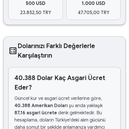
500 USD
1.000 USD
23.852,50 TRY
47.705,00 TRY
Dolarınızı Farklı Değerlerle
calculate
Karşılaştırın
40.388 Dolar Kaç Asgari Ücret
Eder?
Güncel kur ve asgari ücret verilerine göre,
40.388 Amerikan Doları
şu anda yaklaşık
87,16 asgari ücrete
denk gelmektedir. Bu
hesaplama, doların Türkiye'deki alım gücünü
daha somut bir şekilde anlamanıza yardımcı