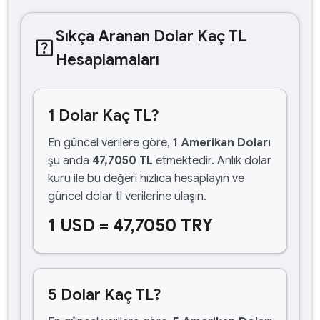
Sıkça Aranan Dolar Kaç TL
help_center
Hesaplamaları
1 Dolar Kaç TL?
En güncel verilere göre,
1 Amerikan Doları
şu anda
47,7050 TL
etmektedir. Anlık dolar
kuru ile bu değeri hızlıca hesaplayın ve
güncel dolar tl verilerine ulaşın.
1 USD = 47,7050 TRY
5 Dolar Kaç TL?