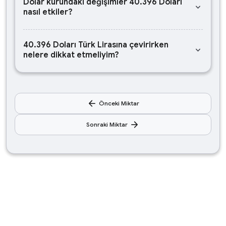
Dolar kurundaki değişimler 40.396 Doları
keyboard_arrow_down
nasıl etkiler?
40.396 Doları Türk Lirasına çevirirken
keyboard_arrow_down
nelere dikkat etmeliyim?
arrow_back
Önceki Miktar
arrow_forward
Sonraki Miktar