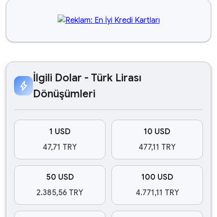
İlgili Dolar - Türk Lirası
bolt
Dönüşümleri
1 USD
10 USD
47,71 TRY
477,11 TRY
50 USD
100 USD
2.385,56 TRY
4.771,11 TRY