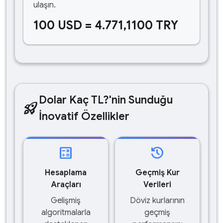
ulaşın.
100 USD = 4.771,1100 TRY
Dolar Kaç TL?'nin Sunduğu
rocket_launch
İnovatif Özellikler
calculate
history
Hesaplama
Geçmiş Kur
Araçları
Verileri
Gelişmiş
Döviz kurlarının
algoritmalarla
geçmiş