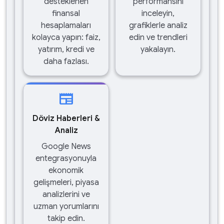
desteklenen
performansını
finansal
inceleyin,
hesaplamaları
grafiklerle analiz
kolayca yapın: faiz,
edin ve trendleri
yatırım, kredi ve
yakalayın.
daha fazlası.
newspaper
Döviz Haberleri &
Analiz
Google News
entegrasyonuyla
ekonomik
gelişmeleri, piyasa
analizlerini ve
uzman yorumlarını
takip edin.