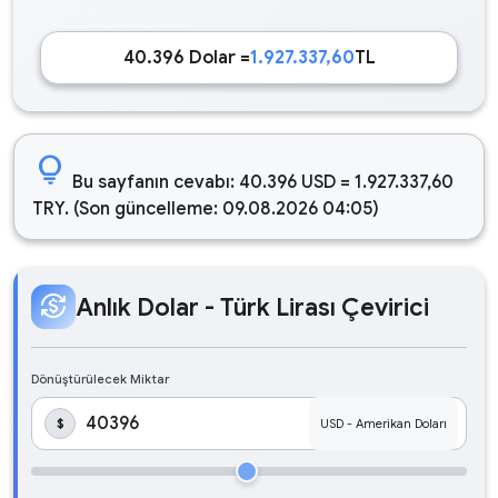
40.396 Dolar =
1.927.337,60
TL
lightbulb
Bu sayfanın cevabı: 40.396 USD = 1.927.337,60
TRY. (Son güncelleme: 09.08.2026 04:05)
currency_exchange
Anlık Dolar - Türk Lirası Çevirici
Dönüştürülecek Miktar
$