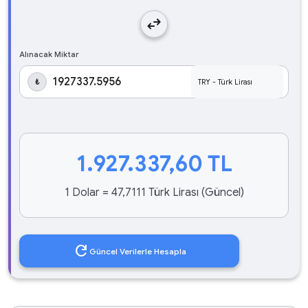
swap_horiz
Alınacak Miktar
₺
1.927.337,60
TL
1 Dolar = 47,7111 Türk Lirası (Güncel)
refresh
Güncel Verilerle Hesapla