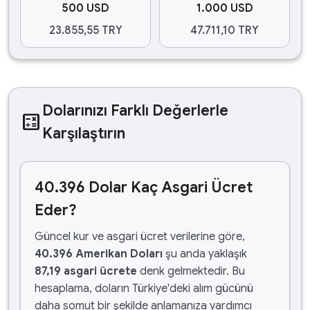
500 USD
1.000 USD
23.855,55 TRY
47.711,10 TRY
Dolarınızı Farklı Değerlerle
calculate
Karşılaştırın
40.396 Dolar Kaç Asgari Ücret
Eder?
Güncel kur ve asgari ücret verilerine göre,
40.396 Amerikan Doları
şu anda yaklaşık
87,19 asgari ücrete
denk gelmektedir. Bu
hesaplama, doların Türkiye'deki alım gücünü
daha somut bir şekilde anlamanıza yardımcı