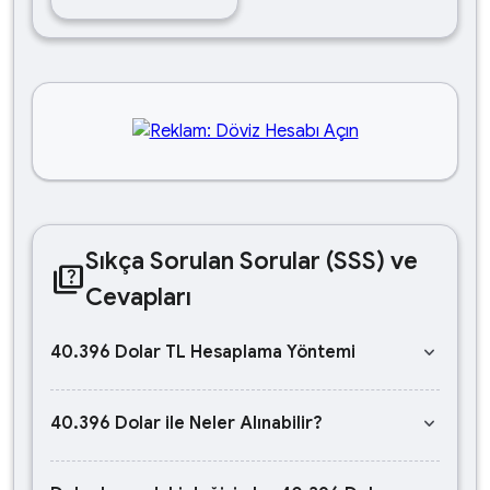
Sıkça Sorulan Sorular (SSS) ve
quiz
Cevapları
keyboard_arrow_down
40.396 Dolar TL Hesaplama Yöntemi
keyboard_arrow_down
40.396 Dolar ile Neler Alınabilir?