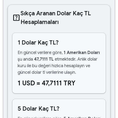
Sıkça Aranan Dolar Kaç TL
help_center
Hesaplamaları
1 Dolar Kaç TL?
En güncel verilere göre,
1 Amerikan Doları
şu anda
47,7111 TL
etmektedir. Anlık dolar
kuru ile bu değeri hızlıca hesaplayın ve
güncel dolar tl verilerine ulaşın.
1 USD = 47,7111 TRY
5 Dolar Kaç TL?