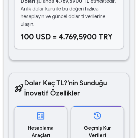
Doları
şu anda
4.769,5900 TL
etmektedir.
Anlık dolar kuru ile bu değeri hızlıca
hesaplayın ve güncel dolar tl verilerine
ulaşın.
100 USD = 4.769,5900 TRY
Dolar Kaç TL?'nin Sunduğu
rocket_launch
İnovatif Özellikler
calculate
history
Hesaplama
Geçmiş Kur
Araçları
Verileri