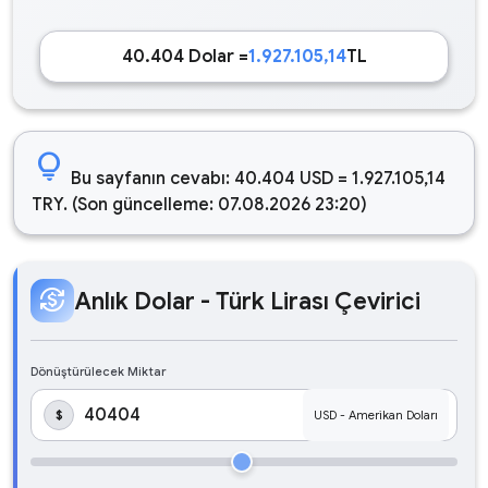
40.404 Dolar =
1.927.105,14
TL
lightbulb
Bu sayfanın cevabı: 40.404 USD = 1.927.105,14
TRY. (Son güncelleme: 07.08.2026 23:20)
currency_exchange
Anlık Dolar - Türk Lirası Çevirici
Dönüştürülecek Miktar
$