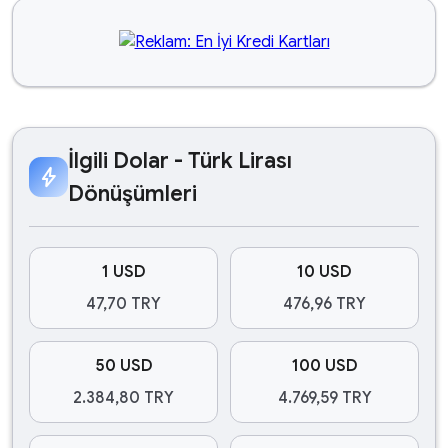
İlgili Dolar - Türk Lirası
bolt
Dönüşümleri
1 USD
10 USD
47,70 TRY
476,96 TRY
50 USD
100 USD
2.384,80 TRY
4.769,59 TRY