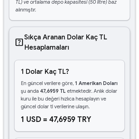
TL) ve ortalama depo kapasitesi (50 litre) baz
alınmıştır.
Sıkça Aranan Dolar Kaç TL
help_center
Hesaplamaları
1 Dolar Kaç TL?
En güncel verilere göre,
1 Amerikan Doları
şu anda
47,6959 TL
etmektedir. Anlık dolar
kuru ile bu değeri hızlıca hesaplayın ve
güncel dolar tl verilerine ulaşın.
1 USD = 47,6959 TRY