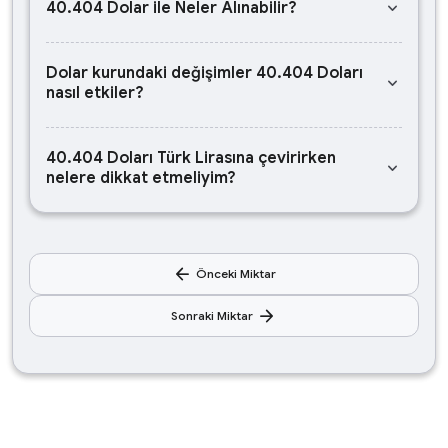
keyboard_arrow_down
40.404 Dolar ile Neler Alınabilir?
Dolar kurundaki değişimler 40.404 Doları
keyboard_arrow_down
nasıl etkiler?
40.404 Doları Türk Lirasına çevirirken
keyboard_arrow_down
nelere dikkat etmeliyim?
arrow_back
Önceki Miktar
arrow_forward
Sonraki Miktar