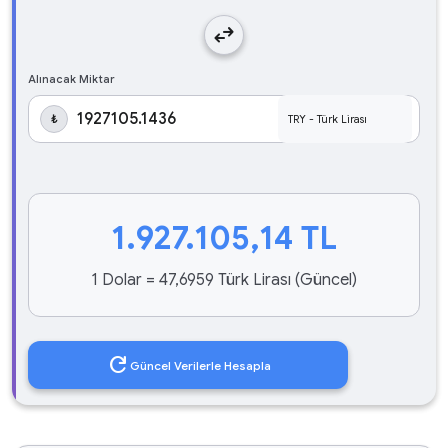
swap_horiz
Alınacak Miktar
₺
1.927.105,14
TL
1 Dolar = 47,6959 Türk Lirası (Güncel)
refresh
Güncel Verilerle Hesapla