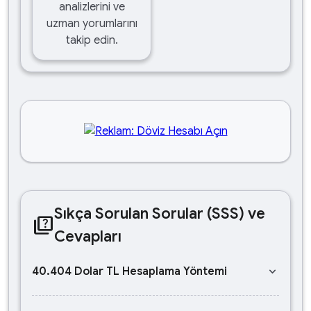
analizlerini ve
uzman yorumlarını
takip edin.
Sıkça Sorulan Sorular (SSS) ve
quiz
Cevapları
keyboard_arrow_down
40.404 Dolar TL Hesaplama Yöntemi