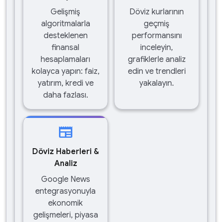
Gelişmiş
Döviz kurlarının
algoritmalarla
geçmiş
desteklenen
performansını
finansal
inceleyin,
hesaplamaları
grafiklerle analiz
kolayca yapın: faiz,
edin ve trendleri
yatırım, kredi ve
yakalayın.
daha fazlası.
newspaper
Döviz Haberleri &
Analiz
Google News
entegrasyonuyla
ekonomik
gelişmeleri, piyasa