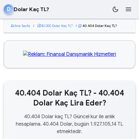
dark_mode
menu
Dolar Kaç TL?
D
home
Ana Sayfa
/
currency_exchange
40.000 Dolar Kaç TL?
/
40.404 Dolar Kaç TL?
currency_exchange
40.404 Dolar Kaç TL? - 40.404
Dolar Kaç Lira Eder?
40.404 Dolar kaç TL? Güncel kur ile anlık
hesaplama. 40.404 Dolar, bugün 1.927.105,14 TL
etmektedir.