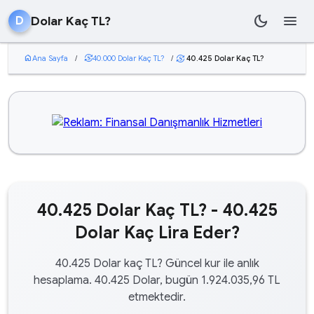
dark_mode
menu
Dolar Kaç TL?
D
home
Ana Sayfa
/
currency_exchange
40.000 Dolar Kaç TL?
/
40.425 Dolar Kaç TL?
currency_exchange
40.425 Dolar Kaç TL? - 40.425
Dolar Kaç Lira Eder?
40.425 Dolar kaç TL? Güncel kur ile anlık
hesaplama. 40.425 Dolar, bugün 1.924.035,96 TL
etmektedir.