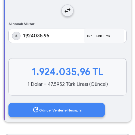
swap_horiz
Alınacak Miktar
₺
1.924.035,96
TL
1 Dolar = 47,5952 Türk Lirası (Güncel)
refresh
Güncel Verilerle Hesapla