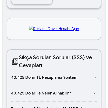
Sıkça Sorulan Sorular (SSS) ve
quiz
Cevapları
keyboard_arrow_down
40.425 Dolar TL Hesaplama Yöntemi
keyboard_arrow_down
40.425 Dolar ile Neler Alınabilir?