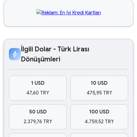
İlgili Dolar - Türk Lirası
bolt
Dönüşümleri
1 USD
10 USD
47,60 TRY
475,95 TRY
50 USD
100 USD
2.379,76 TRY
4.759,52 TRY