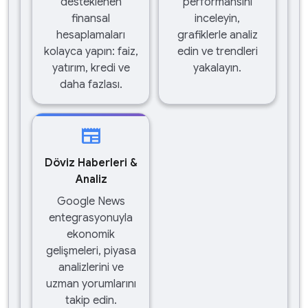
desteklenen
performansını
finansal
inceleyin,
hesaplamaları
grafiklerle analiz
kolayca yapın: faiz,
edin ve trendleri
yatırım, kredi ve
yakalayın.
daha fazlası.
newspaper
Döviz Haberleri &
Analiz
Google News
entegrasyonuyla
ekonomik
gelişmeleri, piyasa
analizlerini ve
uzman yorumlarını
takip edin.