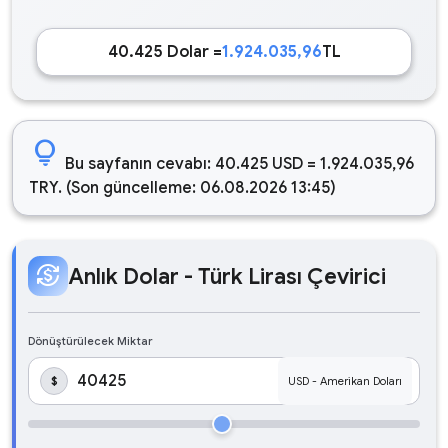
40.425 Dolar =
1.924.035,96
TL
lightbulb
Bu sayfanın cevabı: 40.425 USD = 1.924.035,96
TRY. (Son güncelleme: 06.08.2026 13:45)
currency_exchange
Anlık Dolar - Türk Lirası Çevirici
Dönüştürülecek Miktar
$