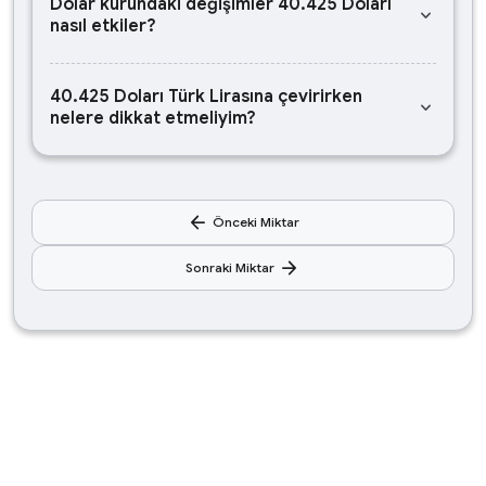
Dolar kurundaki değişimler 40.425 Doları
keyboard_arrow_down
nasıl etkiler?
40.425 Doları Türk Lirasına çevirirken
keyboard_arrow_down
nelere dikkat etmeliyim?
arrow_back
Önceki Miktar
arrow_forward
Sonraki Miktar