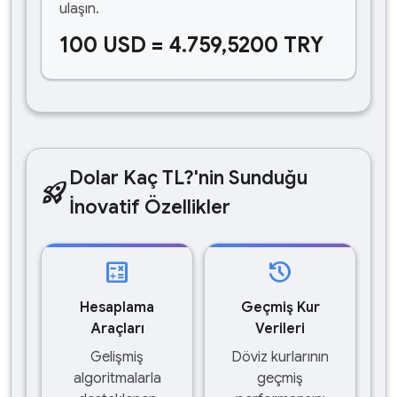
ulaşın.
100 USD = 4.759,5200 TRY
Dolar Kaç TL?'nin Sunduğu
rocket_launch
İnovatif Özellikler
calculate
history
Hesaplama
Geçmiş Kur
Araçları
Verileri
Gelişmiş
Döviz kurlarının
algoritmalarla
geçmiş