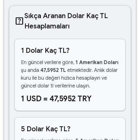
Sıkça Aranan Dolar Kaç TL
help_center
Hesaplamaları
1 Dolar Kaç TL?
En güncel verilere göre,
1 Amerikan Doları
şu anda
47,5952 TL
etmektedir. Anlık dolar
kuru ile bu değeri hızlıca hesaplayın ve
güncel dolar tl verilerine ulaşın.
1 USD = 47,5952 TRY
5 Dolar Kaç TL?