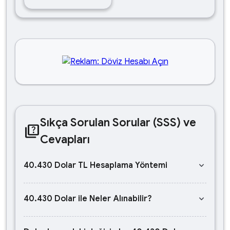
Sıkça Sorulan Sorular (SSS) ve
quiz
Cevapları
keyboard_arrow_down
40.430 Dolar TL Hesaplama Yöntemi
keyboard_arrow_down
40.430 Dolar ile Neler Alınabilir?