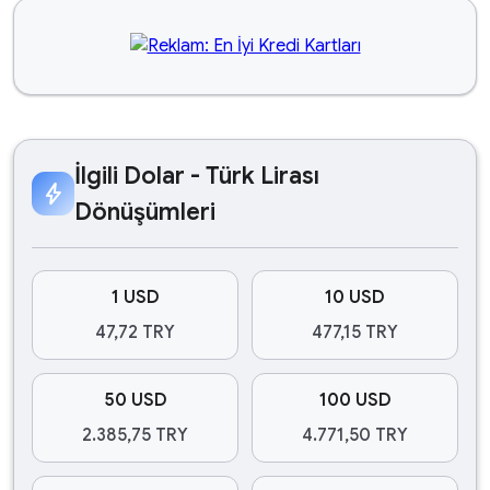
İlgili Dolar - Türk Lirası
bolt
Dönüşümleri
1 USD
10 USD
47,72 TRY
477,15 TRY
50 USD
100 USD
2.385,75 TRY
4.771,50 TRY