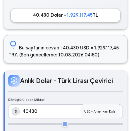
40.430 Dolar =
1.929.117,45
TL
lightbulb
Bu sayfanın cevabı: 40.430 USD = 1.929.117,45
TRY. (Son güncelleme: 10.08.2026 04:50)
currency_exchange
Anlık Dolar - Türk Lirası Çevirici
Dönüştürülecek Miktar
$