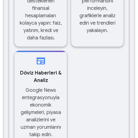
desteklenen
performansını
finansal
inceleyin,
hesaplamaları
grafiklerle analiz
kolayca yapın: faiz,
edin ve trendleri
yatırım, kredi ve
yakalayın.
daha fazlası.
newspaper
Döviz Haberleri &
Analiz
Google News
entegrasyonuyla
ekonomik
gelişmeleri, piyasa
analizlerini ve
uzman yorumlarını
takip edin.