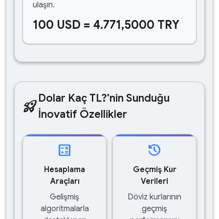
ulaşın.
100 USD = 4.771,5000 TRY
Dolar Kaç TL?'nin Sunduğu
rocket_launch
İnovatif Özellikler
calculate
history
Hesaplama
Geçmiş Kur
Araçları
Verileri
Gelişmiş
Döviz kurlarının
algoritmalarla
geçmiş