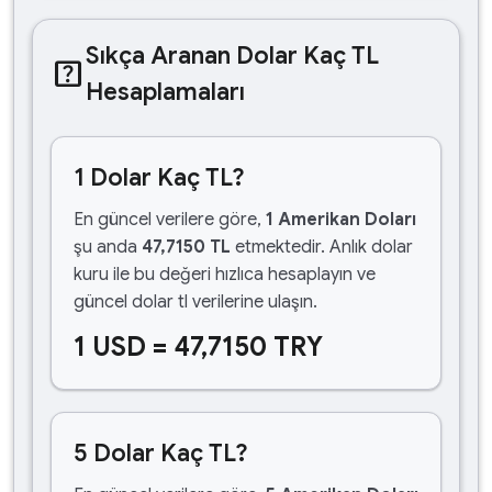
Sıkça Aranan Dolar Kaç TL
help_center
Hesaplamaları
1 Dolar Kaç TL?
En güncel verilere göre,
1 Amerikan Doları
şu anda
47,7150 TL
etmektedir. Anlık dolar
kuru ile bu değeri hızlıca hesaplayın ve
güncel dolar tl verilerine ulaşın.
1 USD = 47,7150 TRY
5 Dolar Kaç TL?