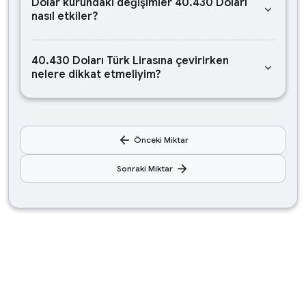
Dolar kurundaki değişimler 40.430 Doları
keyboard_arrow_down
nasıl etkiler?
40.430 Doları Türk Lirasına çevirirken
keyboard_arrow_down
nelere dikkat etmeliyim?
arrow_back
Önceki Miktar
arrow_forward
Sonraki Miktar