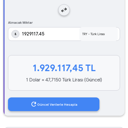
swap_horiz
Alınacak Miktar
₺
1.929.117,45
TL
1 Dolar = 47,7150 Türk Lirası (Güncel)
refresh
Güncel Verilerle Hesapla