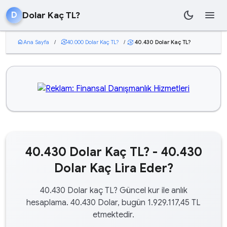
dark_mode
menu
Dolar Kaç TL?
D
home
Ana Sayfa
/
currency_exchange
40.000 Dolar Kaç TL?
/
40.430 Dolar Kaç TL?
currency_exchange
40.430 Dolar Kaç TL? - 40.430
Dolar Kaç Lira Eder?
40.430 Dolar kaç TL? Güncel kur ile anlık
hesaplama. 40.430 Dolar, bugün 1.929.117,45 TL
etmektedir.