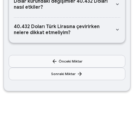
Dolar kurundaki değişimler 40.432 Doları
keyboard_arrow_down
nasıl etkiler?
40.432 Doları Türk Lirasına çevirirken
keyboard_arrow_down
nelere dikkat etmeliyim?
arrow_back
Önceki Miktar
arrow_forward
Sonraki Miktar