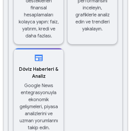
desteklenen
performansını
finansal
inceleyin,
hesaplamaları
grafiklerle analiz
kolayca yapın: faiz,
edin ve trendleri
yatırım, kredi ve
yakalayın.
daha fazlası.
newspaper
Döviz Haberleri &
Analiz
Google News
entegrasyonuyla
ekonomik
gelişmeleri, piyasa
analizlerini ve
uzman yorumlarını
takip edin.