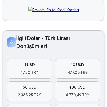
İlgili Dolar - Türk Lirası
bolt
Dönüşümleri
1 USD
10 USD
47,70 TRY
477,05 TRY
50 USD
100 USD
2.385,25 TRY
4.770,49 TRY