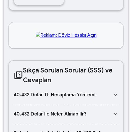
Sıkça Sorulan Sorular (SSS) ve
quiz
Cevapları
keyboard_arrow_down
40.432 Dolar TL Hesaplama Yöntemi
keyboard_arrow_down
40.432 Dolar ile Neler Alınabilir?