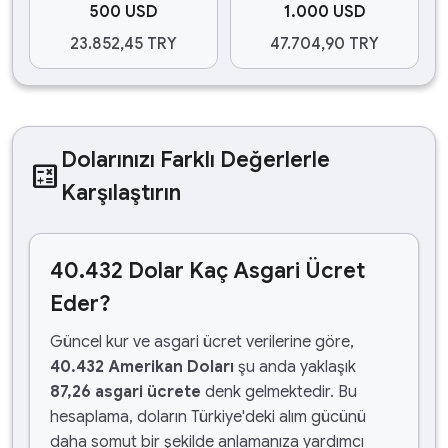
500 USD
1.000 USD
23.852,45 TRY
47.704,90 TRY
Dolarınızı Farklı Değerlerle
calculate
Karşılaştırın
40.432 Dolar Kaç Asgari Ücret
Eder?
Güncel kur ve asgari ücret verilerine göre,
40.432 Amerikan Doları
şu anda yaklaşık
87,26 asgari ücrete
denk gelmektedir. Bu
hesaplama, doların Türkiye'deki alım gücünü
daha somut bir şekilde anlamanıza yardımcı