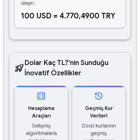
ulaşın.
100 USD = 4.770,4900 TRY
Dolar Kaç TL?'nin Sunduğu
rocket_launch
İnovatif Özellikler
calculate
history
Hesaplama
Geçmiş Kur
Araçları
Verileri
Gelişmiş
Döviz kurlarının
algoritmalarla
geçmiş