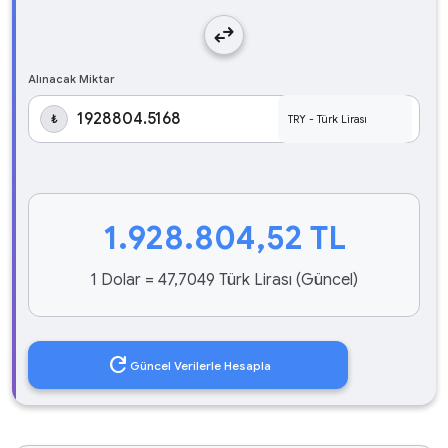
swap_horiz
Alınacak Miktar
₺
1.928.804,52
TL
1 Dolar = 47,7049 Türk Lirası (Güncel)
refresh
Güncel Verilerle Hesapla