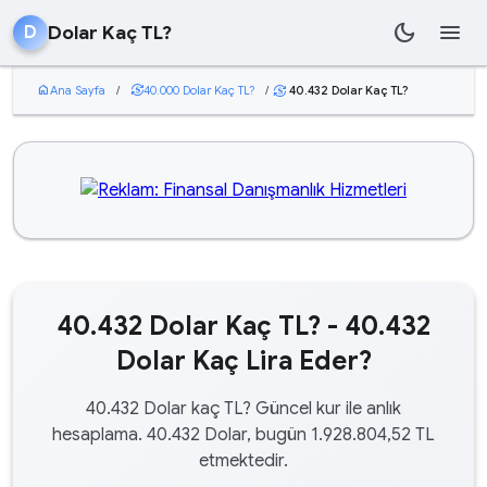
dark_mode
menu
Dolar Kaç TL?
D
home
Ana Sayfa
/
currency_exchange
40.000 Dolar Kaç TL?
/
40.432 Dolar Kaç TL?
currency_exchange
40.432 Dolar Kaç TL? - 40.432
Dolar Kaç Lira Eder?
40.432 Dolar kaç TL? Güncel kur ile anlık
hesaplama. 40.432 Dolar, bugün 1.928.804,52 TL
etmektedir.