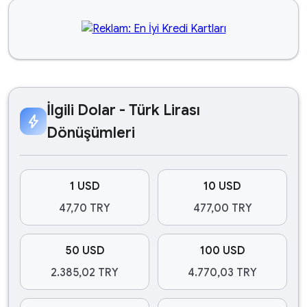
İlgili Dolar - Türk Lirası
bolt
Dönüşümleri
1 USD
10 USD
47,70 TRY
477,00 TRY
50 USD
100 USD
2.385,02 TRY
4.770,03 TRY