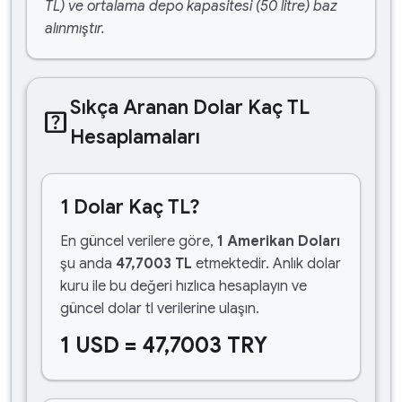
TL) ve ortalama depo kapasitesi (50 litre) baz
alınmıştır.
Sıkça Aranan Dolar Kaç TL
help_center
Hesaplamaları
1 Dolar Kaç TL?
En güncel verilere göre,
1 Amerikan Doları
şu anda
47,7003 TL
etmektedir. Anlık dolar
kuru ile bu değeri hızlıca hesaplayın ve
güncel dolar tl verilerine ulaşın.
1 USD = 47,7003 TRY