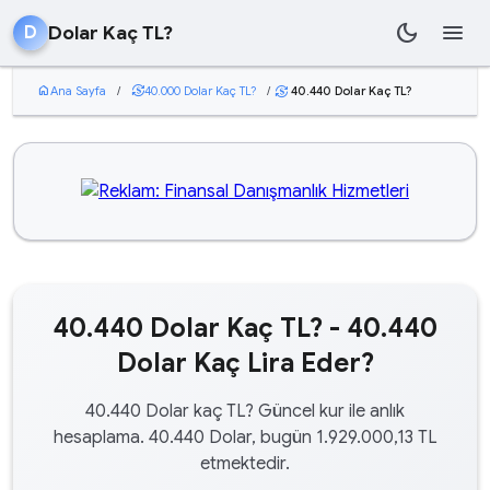
dark_mode
menu
Dolar Kaç TL?
D
home
Ana Sayfa
/
currency_exchange
40.000 Dolar Kaç TL?
/
40.440 Dolar Kaç TL?
currency_exchange
40.440 Dolar Kaç TL? - 40.440
Dolar Kaç Lira Eder?
40.440 Dolar kaç TL? Güncel kur ile anlık
hesaplama. 40.440 Dolar, bugün 1.929.000,13 TL
etmektedir.