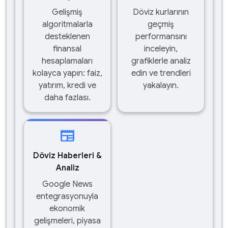
Gelişmiş
Döviz kurlarının
algoritmalarla
geçmiş
desteklenen
performansını
finansal
inceleyin,
hesaplamaları
grafiklerle analiz
kolayca yapın: faiz,
edin ve trendleri
yatırım, kredi ve
yakalayın.
daha fazlası.
newspaper
Döviz Haberleri &
Analiz
Google News
entegrasyonuyla
ekonomik
gelişmeleri, piyasa