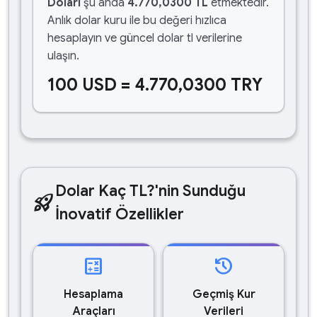
Doları
şu anda
4.770,0300 TL
etmektedir.
Anlık dolar kuru ile bu değeri hızlıca
hesaplayın ve güncel dolar tl verilerine
ulaşın.
100 USD = 4.770,0300 TRY
Dolar Kaç TL?'nin Sunduğu
rocket_launch
İnovatif Özellikler
calculate
history
Hesaplama
Geçmiş Kur
Araçları
Verileri