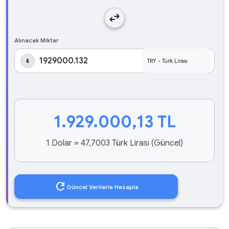
swap_horiz
Alınacak Miktar
₺
1.929.000,13
TL
1 Dolar = 47,7003 Türk Lirası (Güncel)
refresh
Güncel Verilerle Hesapla