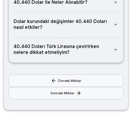
keyboard_arrow_down
40.440 Dolar ile Neler Alınabilir?
Dolar kurundaki değişimler 40.440 Doları
keyboard_arrow_down
nasıl etkiler?
40.440 Doları Türk Lirasına çevirirken
keyboard_arrow_down
nelere dikkat etmeliyim?
arrow_back
Önceki Miktar
arrow_forward
Sonraki Miktar