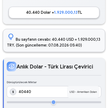
40.440 Dolar =
1.929.000,13
TL
lightbulb
Bu sayfanın cevabı: 40.440 USD = 1.929.000,13
TRY. (Son güncelleme: 07.08.2026 05:40)
currency_exchange
Anlık Dolar - Türk Lirası Çevirici
Dönüştürülecek Miktar
$