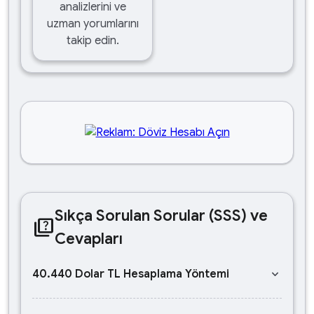
analizlerini ve
uzman yorumlarını
takip edin.
Sıkça Sorulan Sorular (SSS) ve
quiz
Cevapları
keyboard_arrow_down
40.440 Dolar TL Hesaplama Yöntemi