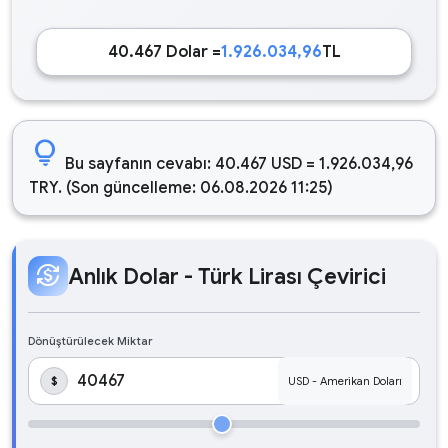
40.467 Dolar =
1.926.034,96
TL
lightbulb
Bu sayfanın cevabı: 40.467 USD = 1.926.034,96
TRY. (Son güncelleme: 06.08.2026 11:25)
currency_exchange
Anlık Dolar - Türk Lirası Çevirici
Dönüştürülecek Miktar
$