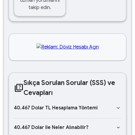
uzman yorumlarını
takip edin.
Sıkça Sorulan Sorular (SSS) ve
quiz
Cevapları
keyboard_arrow_down
40.467 Dolar TL Hesaplama Yöntemi
keyboard_arrow_down
40.467 Dolar ile Neler Alınabilir?