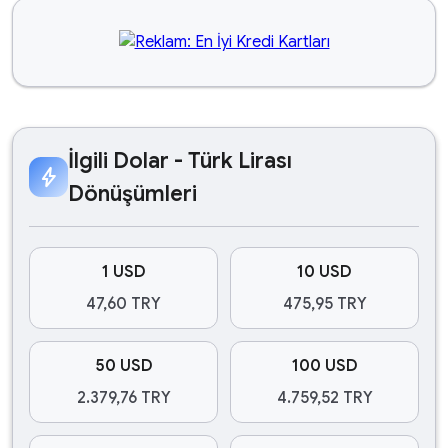
İlgili Dolar - Türk Lirası
bolt
Dönüşümleri
1 USD
10 USD
47,60 TRY
475,95 TRY
50 USD
100 USD
2.379,76 TRY
4.759,52 TRY