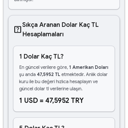
Sıkça Aranan Dolar Kaç TL
help_center
Hesaplamaları
1 Dolar Kaç TL?
En güncel verilere göre,
1 Amerikan Doları
şu anda
47,5952 TL
etmektedir. Anlık dolar
kuru ile bu değeri hızlıca hesaplayın ve
güncel dolar tl verilerine ulaşın.
1 USD = 47,5952 TRY