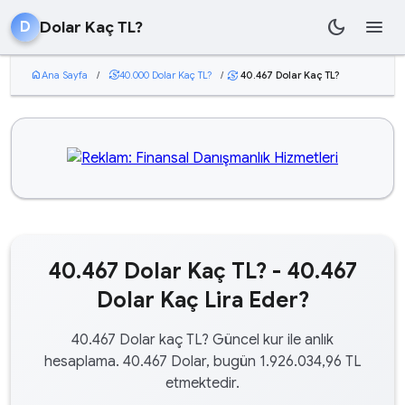
dark_mode
menu
Dolar Kaç TL?
D
home
Ana Sayfa
/
currency_exchange
40.000 Dolar Kaç TL?
/
40.467 Dolar Kaç TL?
currency_exchange
40.467 Dolar Kaç TL? - 40.467
Dolar Kaç Lira Eder?
40.467 Dolar kaç TL? Güncel kur ile anlık
hesaplama. 40.467 Dolar, bugün 1.926.034,96 TL
etmektedir.