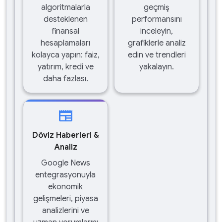
algoritmalarla
geçmiş
desteklenen
performansını
finansal
inceleyin,
hesaplamaları
grafiklerle analiz
kolayca yapın: faiz,
edin ve trendleri
yatırım, kredi ve
yakalayın.
daha fazlası.
newspaper
Döviz Haberleri &
Analiz
Google News
entegrasyonuyla
ekonomik
gelişmeleri, piyasa
analizlerini ve