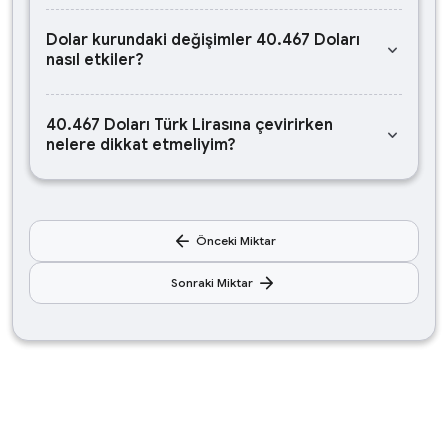
Dolar kurundaki değişimler 40.467 Doları
keyboard_arrow_down
nasıl etkiler?
40.467 Doları Türk Lirasına çevirirken
keyboard_arrow_down
nelere dikkat etmeliyim?
arrow_back
Önceki Miktar
arrow_forward
Sonraki Miktar