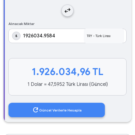
swap_horiz
Alınacak Miktar
₺
1.926.034,96
TL
1 Dolar = 47,5952 Türk Lirası (Güncel)
refresh
Güncel Verilerle Hesapla