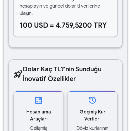
hesaplayın ve güncel dolar tl verilerine
ulaşın.
100 USD = 4.759,5200 TRY
Dolar Kaç TL?'nin Sunduğu
rocket_launch
İnovatif Özellikler
calculate
history
Hesaplama
Geçmiş Kur
Araçları
Verileri
Gelişmiş
Döviz kurlarının