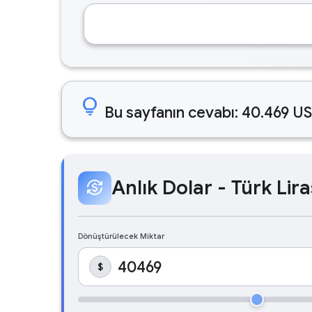
lightbulb
Bu sayfanın cevabı: 40.469 US
Anlık Dolar - Türk Lira
currency_exchange
Dönüştürülecek Miktar
$