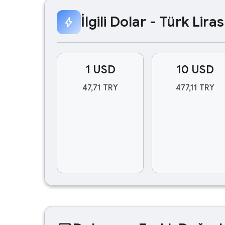
İlgili Dolar - Türk Lir
bolt
1 USD
10 USD
47,71 TRY
477,11 TRY