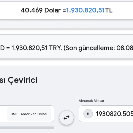
40.469 Dolar =
1.930.820,51
TL
D = 1.930.820,51 TRY. (Son güncelleme: 08.08
sı Çevirici
Alınacak Miktar
₺
swap_horiz