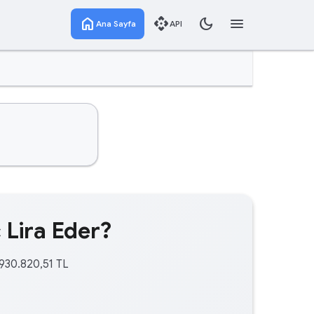
home
api
dark_mode
menu
Ana Sayfa
API
 Lira Eder?
.930.820,51 TL