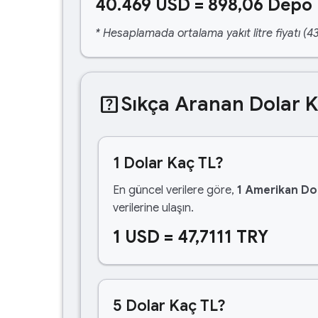
40.469 USD = 898,06 Depo 
* Hesaplamada ortalama yakıt litre fiyatı (43
help_center
Sıkça Aranan Dolar 
1 Dolar Kaç TL?
En güncel verilere göre,
1 Amerikan Dol
verilerine ulaşın.
1 USD = 47,7111 TRY
5 Dolar Kaç TL?