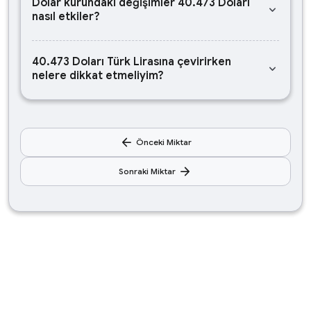
Dolar kurundaki değişimler 40.473 Doları
keyboard_arrow_down
nasıl etkiler?
40.473 Doları Türk Lirasına çevirirken
keyboard_arrow_down
nelere dikkat etmeliyim?
arrow_back
Önceki Miktar
arrow_forward
Sonraki Miktar