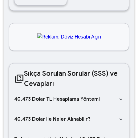
Sıkça Sorulan Sorular (SSS) ve
quiz
Cevapları
keyboard_arrow_down
40.473 Dolar TL Hesaplama Yöntemi
keyboard_arrow_down
40.473 Dolar ile Neler Alınabilir?