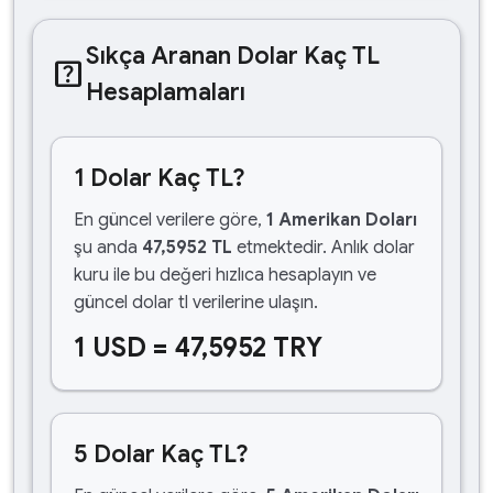
Sıkça Aranan Dolar Kaç TL
help_center
Hesaplamaları
1 Dolar Kaç TL?
En güncel verilere göre,
1 Amerikan Doları
şu anda
47,5952 TL
etmektedir. Anlık dolar
kuru ile bu değeri hızlıca hesaplayın ve
güncel dolar tl verilerine ulaşın.
1 USD = 47,5952 TRY
5 Dolar Kaç TL?