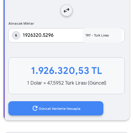
swap_horiz
Alınacak Miktar
₺
1.926.320,53
TL
1 Dolar = 47,5952 Türk Lirası (Güncel)
refresh
Güncel Verilerle Hesapla