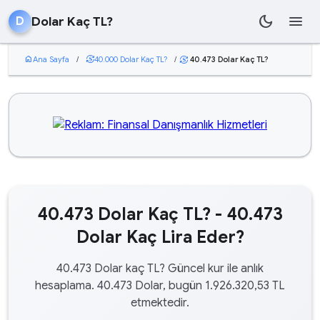
dark_mode
menu
Dolar Kaç TL?
D
home
Ana Sayfa
/
currency_exchange
40.000 Dolar Kaç TL?
/
40.473 Dolar Kaç TL?
currency_exchange
40.473 Dolar Kaç TL? - 40.473
Dolar Kaç Lira Eder?
40.473 Dolar kaç TL? Güncel kur ile anlık
hesaplama. 40.473 Dolar, bugün 1.926.320,53 TL
etmektedir.