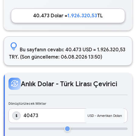
40.473 Dolar =
1.926.320,53
TL
lightbulb
Bu sayfanın cevabı: 40.473 USD = 1.926.320,53
TRY. (Son güncelleme: 06.08.2026 13:50)
currency_exchange
Anlık Dolar - Türk Lirası Çevirici
Dönüştürülecek Miktar
$