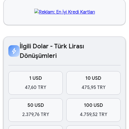
İlgili Dolar - Türk Lirası
bolt
Dönüşümleri
1 USD
10 USD
47,60 TRY
475,95 TRY
50 USD
100 USD
2.379,76 TRY
4.759,52 TRY