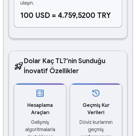
ulaşın.
100 USD = 4.759,5200 TRY
Dolar Kaç TL?'nin Sunduğu
rocket_launch
İnovatif Özellikler
calculate
history
Hesaplama
Geçmiş Kur
Araçları
Verileri
Gelişmiş
Döviz kurlarının
algoritmalarla
geçmiş