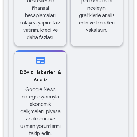
desteklenen
performansını
finansal
inceleyin,
hesaplamaları
grafiklerle analiz
kolayca yapın: faiz,
edin ve trendleri
yatırım, kredi ve
yakalayın.
daha fazlası.
newspaper
Döviz Haberleri &
Analiz
Google News
entegrasyonuyla
ekonomik
gelişmeleri, piyasa
analizlerini ve
uzman yorumlarını
takip edin.