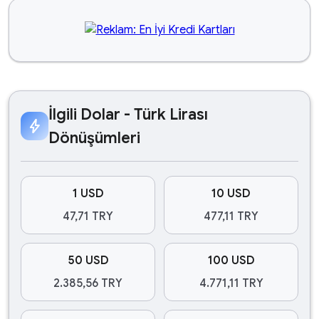
İlgili Dolar - Türk Lirası
bolt
Dönüşümleri
1 USD
10 USD
47,71 TRY
477,11 TRY
50 USD
100 USD
2.385,56 TRY
4.771,11 TRY