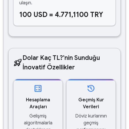
ulaşın.
100 USD = 4.771,1100 TRY
Dolar Kaç TL?'nin Sunduğu
rocket_launch
İnovatif Özellikler
calculate
history
Hesaplama
Geçmiş Kur
Araçları
Verileri
Gelişmiş
Döviz kurlarının
algoritmalarla
geçmiş