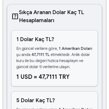
Sıkça Aranan Dolar Kaç TL
help_center
Hesaplamaları
1 Dolar Kaç TL?
En güncel verilere göre,
1 Amerikan Doları
şu anda
47,7111 TL
etmektedir. Anlık dolar
kuru ile bu değeri hızlıca hesaplayın ve
güncel dolar tl verilerine ulaşın.
1 USD = 47,7111 TRY
5 Dolar Kaç TL?