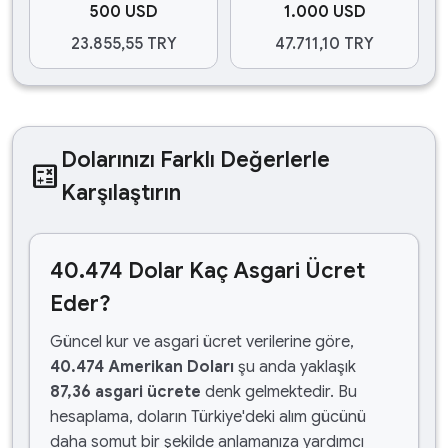
500 USD
1.000 USD
23.855,55 TRY
47.711,10 TRY
Dolarınızı Farklı Değerlerle
calculate
Karşılaştırın
40.474 Dolar Kaç Asgari Ücret
Eder?
Güncel kur ve asgari ücret verilerine göre,
40.474 Amerikan Doları
şu anda yaklaşık
87,36 asgari ücrete
denk gelmektedir. Bu
hesaplama, doların Türkiye'deki alım gücünü
daha somut bir şekilde anlamanıza yardımcı