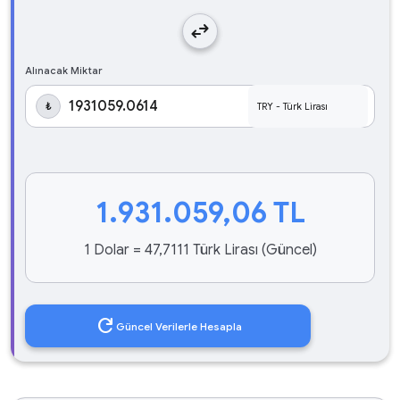
swap_horiz
Alınacak Miktar
₺
1.931.059,06
TL
1 Dolar = 47,7111 Türk Lirası (Güncel)
refresh
Güncel Verilerle Hesapla