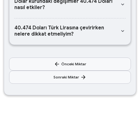
Dolar kurundaki değişimler 40.474 Doları
keyboard_arrow_down
nasıl etkiler?
40.474 Doları Türk Lirasına çevirirken
keyboard_arrow_down
nelere dikkat etmeliyim?
arrow_back
Önceki Miktar
arrow_forward
Sonraki Miktar