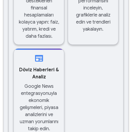
desteklenen
performansını
finansal
inceleyin,
hesaplamaları
grafiklerle analiz
kolayca yapın: faiz,
edin ve trendleri
yatırım, kredi ve
yakalayın.
daha fazlası.
newspaper
Döviz Haberleri &
Analiz
Google News
entegrasyonuyla
ekonomik
gelişmeleri, piyasa
analizlerini ve
uzman yorumlarını
takip edin.