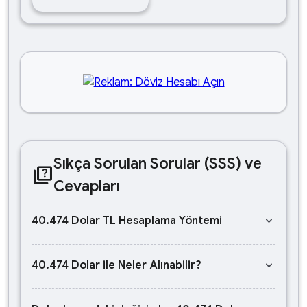
Sıkça Sorulan Sorular (SSS) ve
quiz
Cevapları
keyboard_arrow_down
40.474 Dolar TL Hesaplama Yöntemi
keyboard_arrow_down
40.474 Dolar ile Neler Alınabilir?