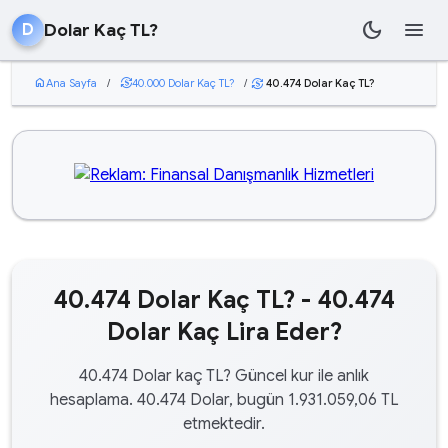
dark_mode
menu
Dolar Kaç TL?
D
home
Ana Sayfa
/
currency_exchange
40.000 Dolar Kaç TL?
/
40.474 Dolar Kaç TL?
currency_exchange
40.474 Dolar Kaç TL? - 40.474
Dolar Kaç Lira Eder?
40.474 Dolar kaç TL? Güncel kur ile anlık
hesaplama. 40.474 Dolar, bugün 1.931.059,06 TL
etmektedir.