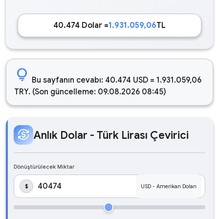
40.474 Dolar =
1.931.059,06
TL
lightbulb
Bu sayfanın cevabı: 40.474 USD = 1.931.059,06
TRY. (Son güncelleme: 09.08.2026 08:45)
currency_exchange
Anlık Dolar - Türk Lirası Çevirici
Dönüştürülecek Miktar
$