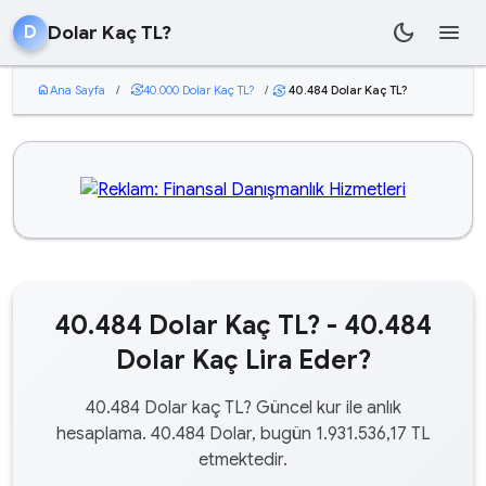
dark_mode
menu
Dolar Kaç TL?
D
home
Ana Sayfa
/
currency_exchange
40.000 Dolar Kaç TL?
/
40.484 Dolar Kaç TL?
currency_exchange
40.484 Dolar Kaç TL? - 40.484
Dolar Kaç Lira Eder?
40.484 Dolar kaç TL? Güncel kur ile anlık
hesaplama. 40.484 Dolar, bugün 1.931.536,17 TL
etmektedir.