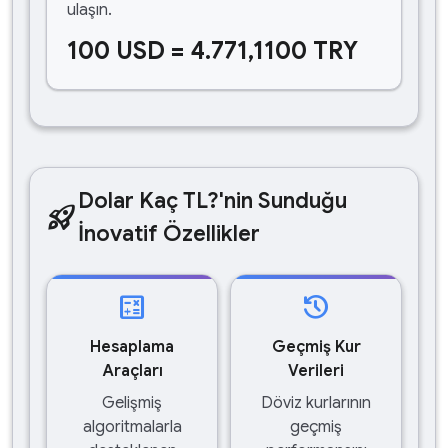
ulaşın.
100 USD = 4.771,1100 TRY
Dolar Kaç TL?'nin Sunduğu
rocket_launch
İnovatif Özellikler
calculate
history
Hesaplama
Geçmiş Kur
Araçları
Verileri
Gelişmiş
Döviz kurlarının
algoritmalarla
geçmiş