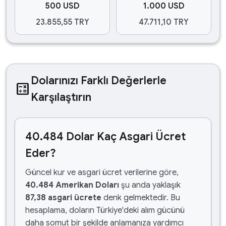
500 USD
1.000 USD
23.855,55 TRY
47.711,10 TRY
Dolarınızı Farklı Değerlerle
calculate
Karşılaştırın
40.484 Dolar Kaç Asgari Ücret
Eder?
Güncel kur ve asgari ücret verilerine göre,
40.484 Amerikan Doları
şu anda yaklaşık
87,38 asgari ücrete
denk gelmektedir. Bu
hesaplama, doların Türkiye'deki alım gücünü
daha somut bir şekilde anlamanıza yardımcı