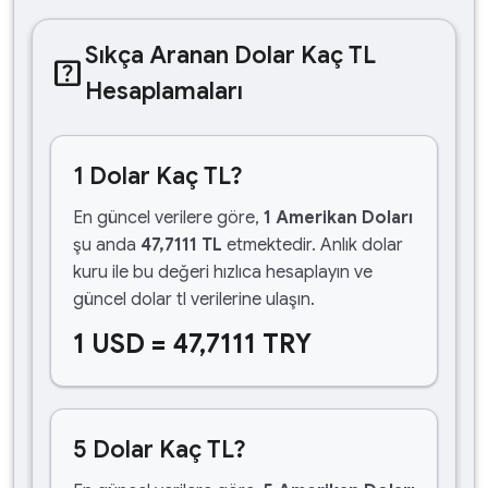
Sıkça Aranan Dolar Kaç TL
help_center
Hesaplamaları
1 Dolar Kaç TL?
En güncel verilere göre,
1 Amerikan Doları
şu anda
47,7111 TL
etmektedir. Anlık dolar
kuru ile bu değeri hızlıca hesaplayın ve
güncel dolar tl verilerine ulaşın.
1 USD = 47,7111 TRY
5 Dolar Kaç TL?