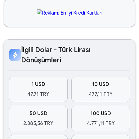
İlgili Dolar - Türk Lirası
bolt
Dönüşümleri
1 USD
10 USD
47,71 TRY
477,11 TRY
50 USD
100 USD
2.385,56 TRY
4.771,11 TRY