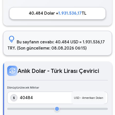
40.484 Dolar =
1.931.536,17
TL
lightbulb
Bu sayfanın cevabı: 40.484 USD = 1.931.536,17
TRY. (Son güncelleme: 08.08.2026 06:15)
currency_exchange
Anlık Dolar - Türk Lirası Çevirici
Dönüştürülecek Miktar
$