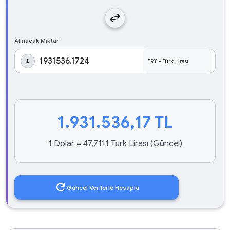
swap_horiz
Alınacak Miktar
₺
1.931.536,17
TL
1 Dolar = 47,7111 Türk Lirası (Güncel)
refresh
Güncel Verilerle Hesapla