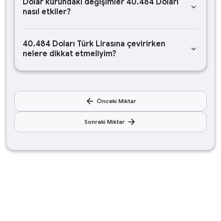
Dolar kurundaki değişimler 40.484 Doları
keyboard_arrow_down
nasıl etkiler?
40.484 Doları Türk Lirasına çevirirken
keyboard_arrow_down
nelere dikkat etmeliyim?
arrow_back
Önceki Miktar
arrow_forward
Sonraki Miktar