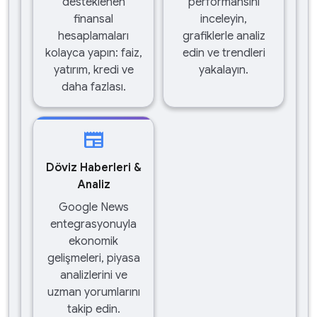
desteklenen
performansını
finansal
inceleyin,
hesaplamaları
grafiklerle analiz
kolayca yapın: faiz,
edin ve trendleri
yatırım, kredi ve
yakalayın.
daha fazlası.
newspaper
Döviz Haberleri &
Analiz
Google News
entegrasyonuyla
ekonomik
gelişmeleri, piyasa
analizlerini ve
uzman yorumlarını
takip edin.