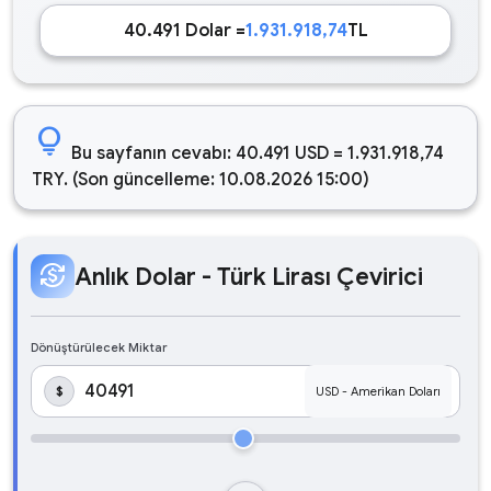
40.491 Dolar =
1.931.918,74
TL
lightbulb
Bu sayfanın cevabı: 40.491 USD = 1.931.918,74
TRY. (Son güncelleme: 10.08.2026 15:00)
currency_exchange
Anlık Dolar - Türk Lirası Çevirici
Dönüştürülecek Miktar
$