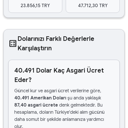
23.856,15 TRY
47.712,30 TRY
Dolarınızı Farklı Değerlerle
calculate
Karşılaştırın
40.491 Dolar Kaç Asgari Ücret
Eder?
Güncel kur ve asgari ücret verilerine göre,
40.491 Amerikan Doları
şu anda yaklaşık
87,40 asgari ücrete
denk gelmektedir. Bu
hesaplama, doların Türkiye'deki alım gücünü
daha somut bir şekilde anlamanıza yardımcı
olur.