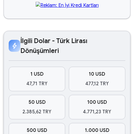
İlgili Dolar - Türk Lirası
bolt
Dönüşümleri
1 USD
10 USD
47,71 TRY
477,12 TRY
50 USD
100 USD
2.385,62 TRY
4.771,23 TRY
500 USD
1.000 USD