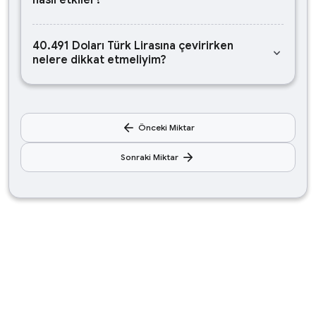
nasıl etkiler?
40.491 Doları Türk Lirasına çevirirken
keyboard_arrow_down
nelere dikkat etmeliyim?
arrow_back
Önceki Miktar
arrow_forward
Sonraki Miktar