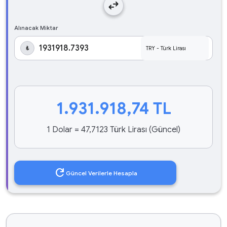
swap_horiz
Alınacak Miktar
₺
1.931.918,74
TL
1 Dolar = 47,7123 Türk Lirası (Güncel)
refresh
Güncel Verilerle Hesapla