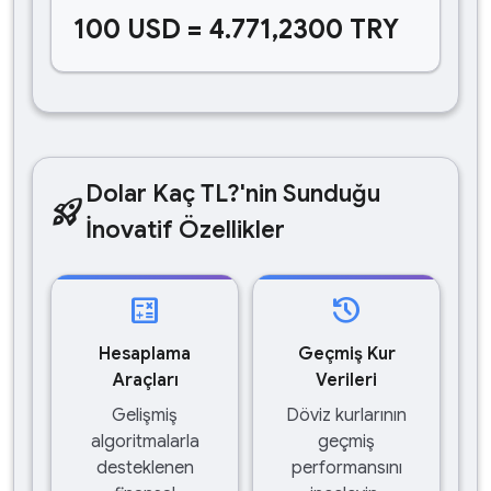
100 USD = 4.771,2300 TRY
Dolar Kaç TL?'nin Sunduğu
rocket_launch
İnovatif Özellikler
calculate
history
Hesaplama
Geçmiş Kur
Araçları
Verileri
Gelişmiş
Döviz kurlarının
algoritmalarla
geçmiş
desteklenen
performansını