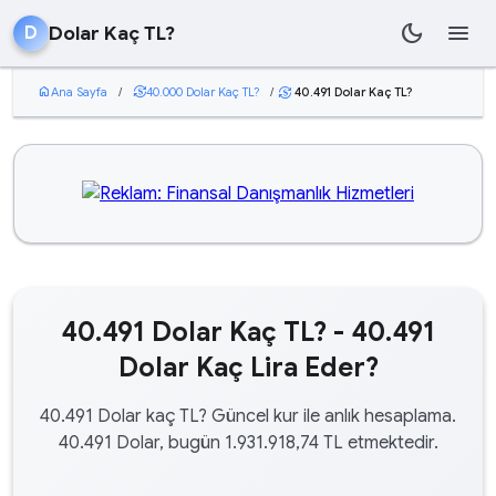
dark_mode
menu
Dolar Kaç TL?
D
home
Ana Sayfa
/
currency_exchange
40.000 Dolar Kaç TL?
/
40.491 Dolar Kaç TL?
currency_exchange
40.491 Dolar Kaç TL? - 40.491
Dolar Kaç Lira Eder?
40.491 Dolar kaç TL? Güncel kur ile anlık hesaplama.
40.491 Dolar, bugün 1.931.918,74 TL etmektedir.