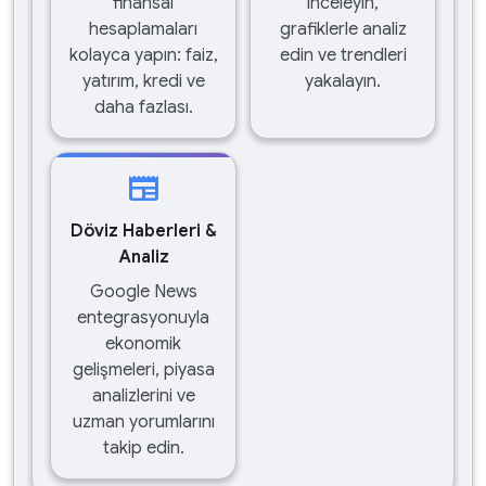
finansal
inceleyin,
hesaplamaları
grafiklerle analiz
kolayca yapın: faiz,
edin ve trendleri
yatırım, kredi ve
yakalayın.
daha fazlası.
newspaper
Döviz Haberleri &
Analiz
Google News
entegrasyonuyla
ekonomik
gelişmeleri, piyasa
analizlerini ve
uzman yorumlarını
takip edin.