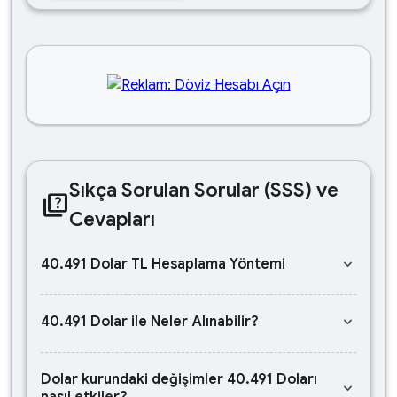
Sıkça Sorulan Sorular (SSS) ve
quiz
Cevapları
keyboard_arrow_down
40.491 Dolar TL Hesaplama Yöntemi
keyboard_arrow_down
40.491 Dolar ile Neler Alınabilir?
Dolar kurundaki değişimler 40.491 Doları
keyboard_arrow_down