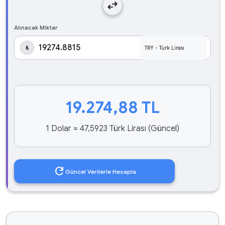
swap_horiz
Alınacak Miktar
₺
19.274,88
TL
1 Dolar = 47,5923 Türk Lirası (Güncel)
refresh
Güncel Verilerle Hesapla