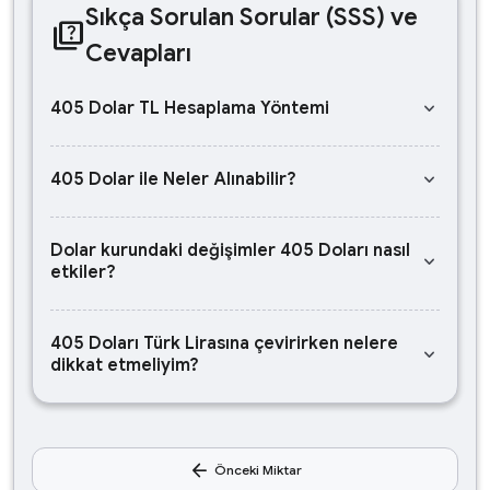
Sıkça Sorulan Sorular (SSS) ve
quiz
Cevapları
keyboard_arrow_down
405 Dolar TL Hesaplama Yöntemi
keyboard_arrow_down
405 Dolar ile Neler Alınabilir?
Dolar kurundaki değişimler 405 Doları nasıl
keyboard_arrow_down
etkiler?
405 Doları Türk Lirasına çevirirken nelere
keyboard_arrow_down
dikkat etmeliyim?
arrow_back
Önceki Miktar