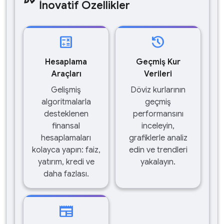
İnovatif Özellikler
calculate
history
Hesaplama
Geçmiş Kur
Araçları
Verileri
Gelişmiş
Döviz kurlarının
algoritmalarla
geçmiş
desteklenen
performansını
finansal
inceleyin,
hesaplamaları
grafiklerle analiz
kolayca yapın: faiz,
edin ve trendleri
yatırım, kredi ve
yakalayın.
daha fazlası.
newspaper