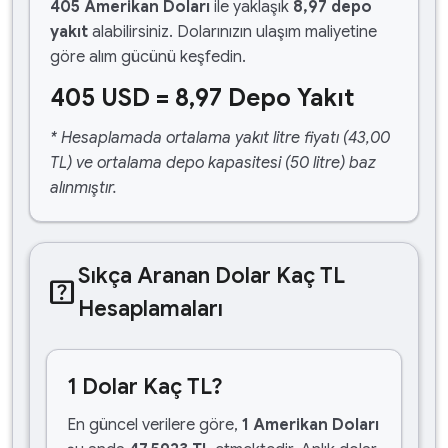
405 Amerikan Doları
ile yaklaşık
8,97 depo
yakıt
alabilirsiniz. Dolarınızın ulaşım maliyetine
göre alım gücünü keşfedin.
405 USD = 8,97 Depo Yakıt
* Hesaplamada ortalama yakıt litre fiyatı (43,00
TL) ve ortalama depo kapasitesi (50 litre) baz
alınmıştır.
Sıkça Aranan Dolar Kaç TL
help_center
Hesaplamaları
1 Dolar Kaç TL?
En güncel verilere göre,
1 Amerikan Doları