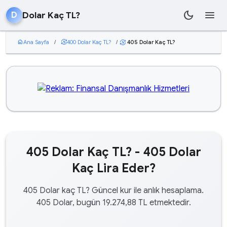
dark_mode
menu
Dolar Kaç TL?
D
home
Ana Sayfa
/
currency_exchange
400 Dolar Kaç TL?
/
405 Dolar Kaç TL?
currency_exchange
405 Dolar Kaç TL? - 405 Dolar
Kaç Lira Eder?
405 Dolar kaç TL? Güncel kur ile anlık hesaplama.
405 Dolar, bugün 19.274,88 TL etmektedir.