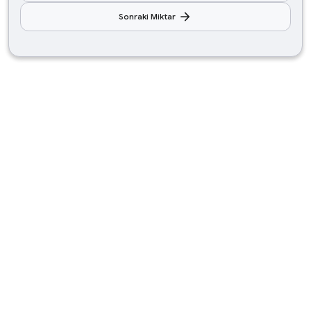
arrow_forward
Sonraki Miktar