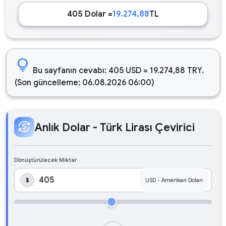
405 Dolar =
19.274,88
TL
lightbulb
Bu sayfanın cevabı: 405 USD = 19.274,88 TRY.
(Son güncelleme: 06.08.2026 06:00)
currency_exchange
Anlık Dolar - Türk Lirası Çevirici
Dönüştürülecek Miktar
$