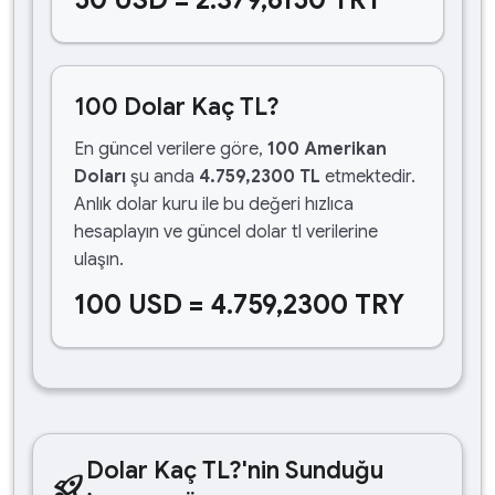
50 USD = 2.379,6150 TRY
100 Dolar Kaç TL?
En güncel verilere göre,
100 Amerikan
Doları
şu anda
4.759,2300 TL
etmektedir.
Anlık dolar kuru ile bu değeri hızlıca
hesaplayın ve güncel dolar tl verilerine
ulaşın.
100 USD = 4.759,2300 TRY
Dolar Kaç TL?'nin Sunduğu
rocket_launch