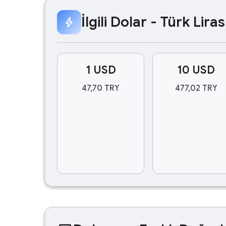
İlgili Dolar - Türk Lir
bolt
1 USD
10 USD
47,70 TRY
477,02 TRY