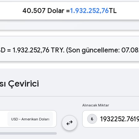
40.507 Dolar =
1.932.252,76
TL
D = 1.932.252,76 TRY. (Son güncelleme: 07.08
sı Çevirici
Alınacak Miktar
₺
swap_horiz