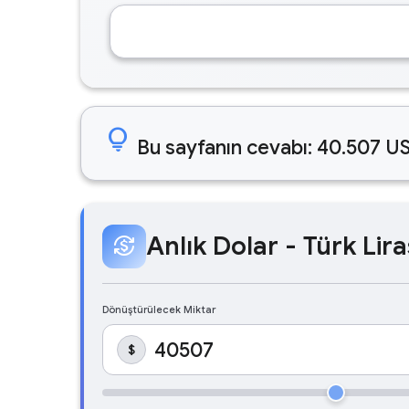
lightbulb
Bu sayfanın cevabı: 40.507 US
Anlık Dolar - Türk Lira
currency_exchange
Dönüştürülecek Miktar
$