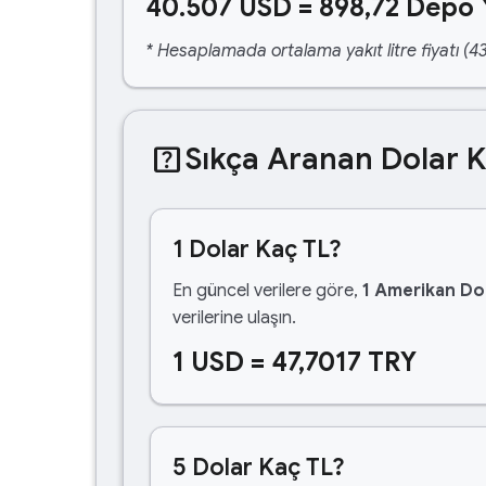
40.507 USD = 898,72 Depo 
* Hesaplamada ortalama yakıt litre fiyatı (43
help_center
Sıkça Aranan Dolar 
1 Dolar Kaç TL?
En güncel verilere göre,
1 Amerikan Dol
verilerine ulaşın.
1 USD = 47,7017 TRY
5 Dolar Kaç TL?