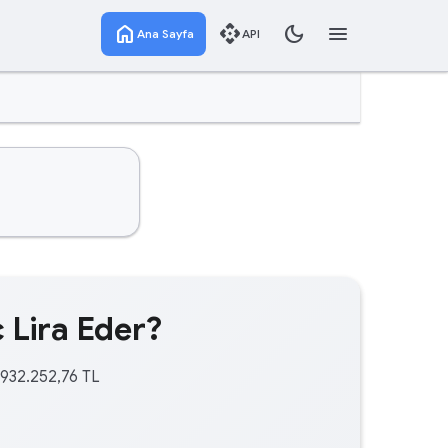
home
api
dark_mode
menu
Ana Sayfa
API
 Lira Eder?
.932.252,76 TL