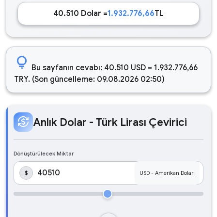
40.510 Dolar =
1.932.776,66
TL
lightbulb
Bu sayfanın cevabı: 40.510 USD = 1.932.776,66
TRY. (Son güncelleme: 09.08.2026 02:50)
currency_exchange
Anlık Dolar - Türk Lirası Çevirici
Dönüştürülecek Miktar
$