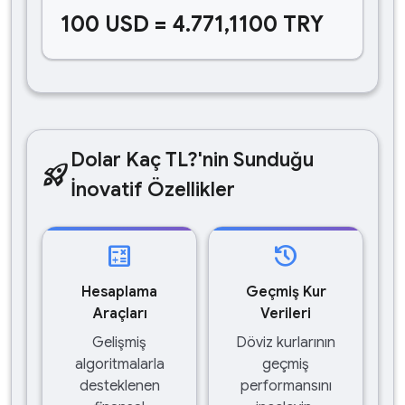
100 USD = 4.771,1100 TRY
Dolar Kaç TL?'nin Sunduğu
rocket_launch
İnovatif Özellikler
calculate
history
Hesaplama
Geçmiş Kur
Araçları
Verileri
Gelişmiş
Döviz kurlarının
algoritmalarla
geçmiş
desteklenen
performansını