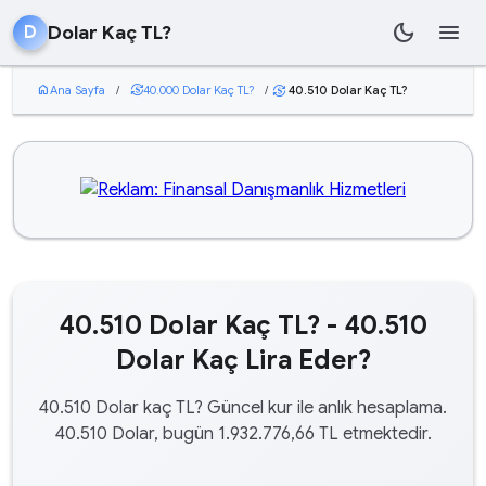
dark_mode
menu
Dolar Kaç TL?
D
home
Ana Sayfa
/
currency_exchange
40.000 Dolar Kaç TL?
/
40.510 Dolar Kaç TL?
currency_exchange
40.510 Dolar Kaç TL? - 40.510
Dolar Kaç Lira Eder?
40.510 Dolar kaç TL? Güncel kur ile anlık hesaplama.
40.510 Dolar, bugün 1.932.776,66 TL etmektedir.