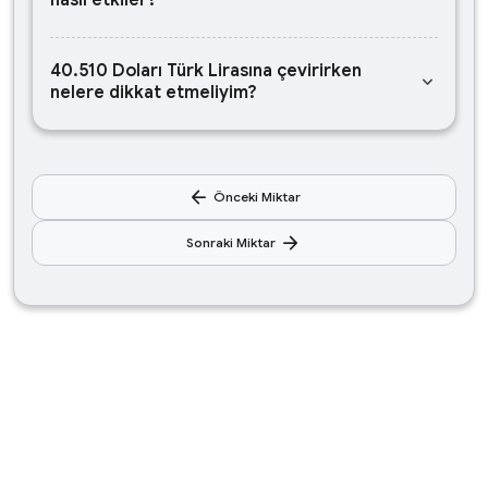
nasıl etkiler?
40.510 Doları Türk Lirasına çevirirken
keyboard_arrow_down
nelere dikkat etmeliyim?
arrow_back
Önceki Miktar
arrow_forward
Sonraki Miktar