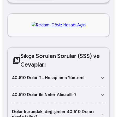
Sıkça Sorulan Sorular (SSS) ve
quiz
Cevapları
keyboard_arrow_down
40.510 Dolar TL Hesaplama Yöntemi
keyboard_arrow_down
40.510 Dolar ile Neler Alınabilir?
Dolar kurundaki değişimler 40.510 Doları
keyboard_arrow_down