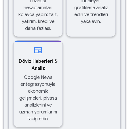
finansal
inceleyin,
hesaplamaları
grafiklerle analiz
kolayca yapın: faiz,
edin ve trendleri
yatırım, kredi ve
yakalayın.
daha fazlası.
newspaper
Döviz Haberleri &
Analiz
Google News
entegrasyonuyla
ekonomik
gelişmeleri, piyasa
analizlerini ve
uzman yorumlarını
takip edin.