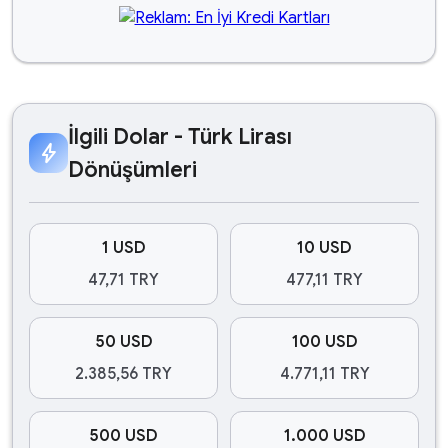
İlgili Dolar - Türk Lirası
bolt
Dönüşümleri
1 USD
10 USD
47,71 TRY
477,11 TRY
50 USD
100 USD
2.385,56 TRY
4.771,11 TRY
500 USD
1.000 USD