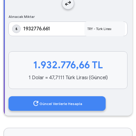
swap_horiz
Alınacak Miktar
₺
1.932.776,66
TL
1 Dolar = 47,7111 Türk Lirası (Güncel)
refresh
Güncel Verilerle Hesapla