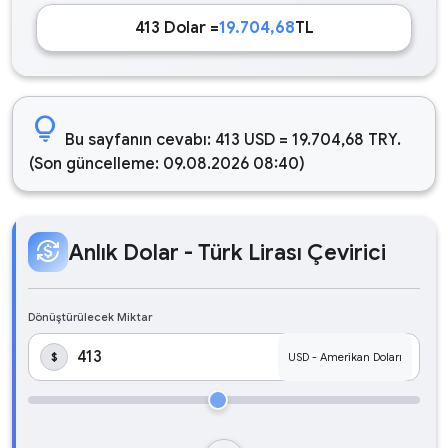
413 Dolar =
19.704,68
TL
lightbulb
Bu sayfanın cevabı: 413 USD = 19.704,68 TRY.
(Son güncelleme: 09.08.2026 08:40)
currency_exchange
Anlık Dolar - Türk Lirası Çevirici
Dönüştürülecek Miktar
$