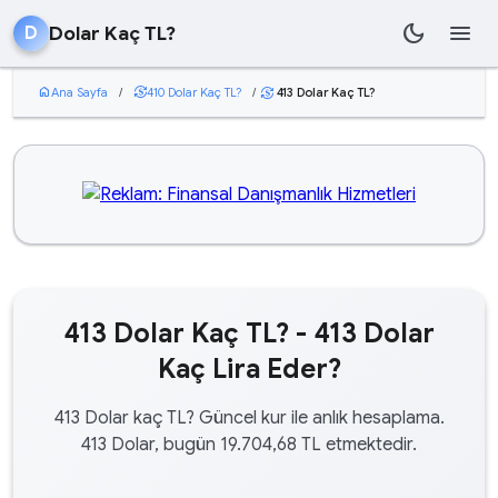
dark_mode
menu
Dolar Kaç TL?
D
home
Ana Sayfa
/
currency_exchange
410 Dolar Kaç TL?
/
413 Dolar Kaç TL?
currency_exchange
413 Dolar Kaç TL? - 413 Dolar
Kaç Lira Eder?
413 Dolar kaç TL? Güncel kur ile anlık hesaplama.
413 Dolar, bugün 19.704,68 TL etmektedir.