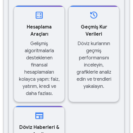
calculate
history
Hesaplama
Geçmiş Kur
Araçları
Verileri
Gelişmiş
Döviz kurlarının
algoritmalarla
geçmiş
desteklenen
performansını
finansal
inceleyin,
hesaplamaları
grafiklerle analiz
kolayca yapın: faiz,
edin ve trendleri
yatırım, kredi ve
yakalayın.
daha fazlası.
newspaper
Döviz Haberleri &