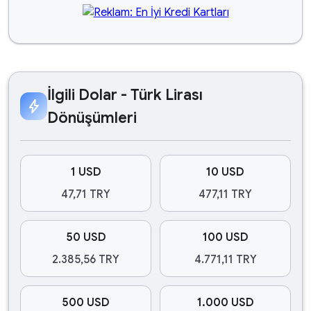
İlgili Dolar - Türk Lirası
bolt
Dönüşümleri
1 USD
10 USD
47,71 TRY
477,11 TRY
50 USD
100 USD
2.385,56 TRY
4.771,11 TRY
500 USD
1.000 USD