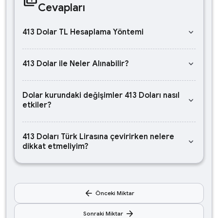
Cevapları
keyboard_arrow_down
413 Dolar TL Hesaplama Yöntemi
keyboard_arrow_down
413 Dolar ile Neler Alınabilir?
Dolar kurundaki değişimler 413 Doları nasıl
keyboard_arrow_down
etkiler?
413 Doları Türk Lirasına çevirirken nelere
keyboard_arrow_down
dikkat etmeliyim?
arrow_back
Önceki Miktar
arrow_forward
Sonraki Miktar