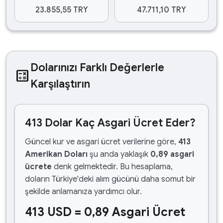
23.855,55 TRY
47.711,10 TRY
Dolarınızı Farklı Değerlerle
calculate
Karşılaştırın
413 Dolar Kaç Asgari Ücret Eder?
Güncel kur ve asgari ücret verilerine göre,
413
Amerikan Doları
şu anda yaklaşık
0,89 asgari
ücrete
denk gelmektedir. Bu hesaplama,
doların Türkiye'deki alım gücünü daha somut bir
şekilde anlamanıza yardımcı olur.
413 USD = 0,89 Asgari Ücret