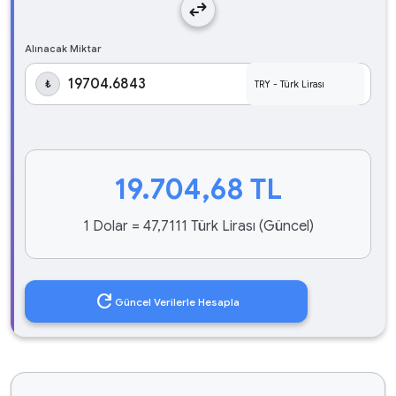
swap_horiz
Alınacak Miktar
₺
19.704,68
TL
1 Dolar = 47,7111 Türk Lirası (Güncel)
refresh
Güncel Verilerle Hesapla