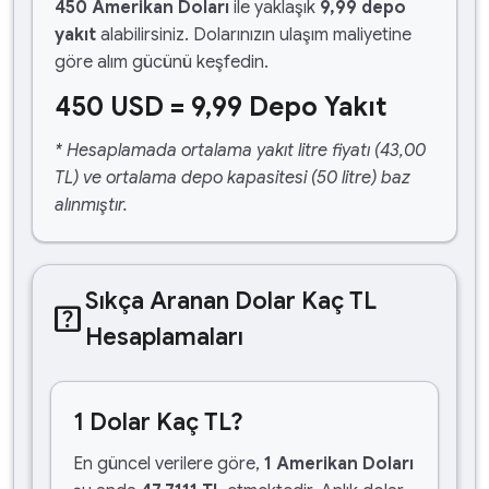
450 Amerikan Doları
ile yaklaşık
9,99 depo
yakıt
alabilirsiniz. Dolarınızın ulaşım maliyetine
göre alım gücünü keşfedin.
450 USD = 9,99 Depo Yakıt
* Hesaplamada ortalama yakıt litre fiyatı (43,00
TL) ve ortalama depo kapasitesi (50 litre) baz
alınmıştır.
Sıkça Aranan Dolar Kaç TL
help_center
Hesaplamaları
1 Dolar Kaç TL?
En güncel verilere göre,
1 Amerikan Doları