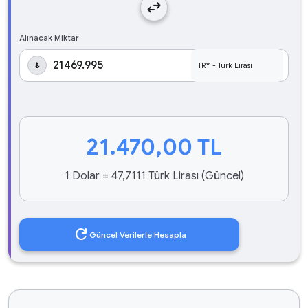
swap_horiz
Alınacak Miktar
₺
21.470,00
TL
1 Dolar = 47,7111 Türk Lirası (Güncel)
refresh
Güncel Verilerle Hesapla