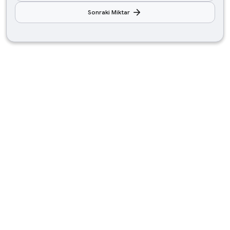
arrow_forward
Sonraki Miktar