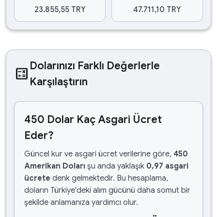
23.855,55 TRY
47.711,10 TRY
Dolarınızı Farklı Değerlerle
calculate
Karşılaştırın
450 Dolar Kaç Asgari Ücret
Eder?
Güncel kur ve asgari ücret verilerine göre,
450
Amerikan Doları
şu anda yaklaşık
0,97 asgari
ücrete
denk gelmektedir. Bu hesaplama,
doların Türkiye'deki alım gücünü daha somut bir
şekilde anlamanıza yardımcı olur.