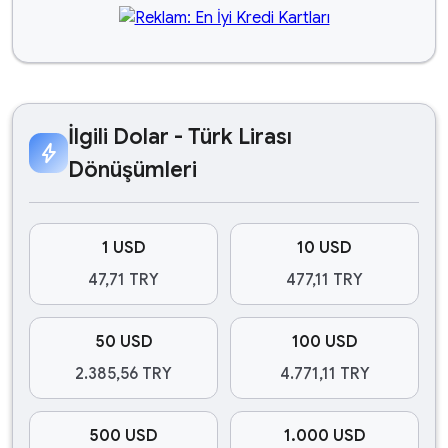
İlgili Dolar - Türk Lirası
bolt
Dönüşümleri
1 USD
10 USD
47,71 TRY
477,11 TRY
50 USD
100 USD
2.385,56 TRY
4.771,11 TRY
500 USD
1.000 USD