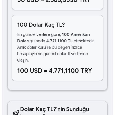
50 USD = 2.385,5550 TRY
100 Dolar Kaç TL?
En güncel verilere göre,
100 Amerikan
Doları
şu anda
4.771,1100 TL
etmektedir.
Anlık dolar kuru ile bu değeri hızlıca
hesaplayın ve güncel dolar tl verilerine
ulaşın.
100 USD = 4.771,1100 TRY
Dolar Kaç TL?'nin Sunduğu
rocket_launch