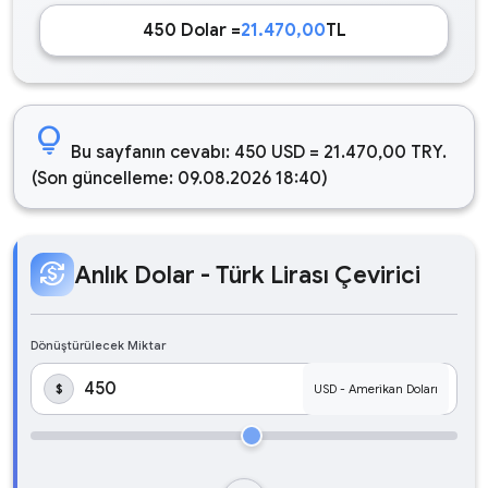
450 Dolar =
21.470,00
TL
lightbulb
Bu sayfanın cevabı: 450 USD = 21.470,00 TRY.
(Son güncelleme: 09.08.2026 18:40)
currency_exchange
Anlık Dolar - Türk Lirası Çevirici
Dönüştürülecek Miktar
$