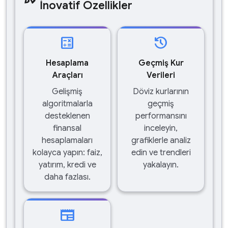
İnovatif Özellikler
calculate
history
Hesaplama
Geçmiş Kur
Araçları
Verileri
Gelişmiş
Döviz kurlarının
algoritmalarla
geçmiş
desteklenen
performansını
finansal
inceleyin,
hesaplamaları
grafiklerle analiz
kolayca yapın: faiz,
edin ve trendleri
yatırım, kredi ve
yakalayın.
daha fazlası.
newspaper