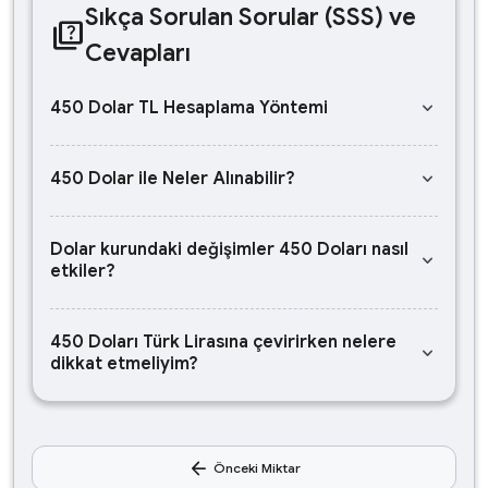
Sıkça Sorulan Sorular (SSS) ve
quiz
Cevapları
keyboard_arrow_down
450 Dolar TL Hesaplama Yöntemi
keyboard_arrow_down
450 Dolar ile Neler Alınabilir?
Dolar kurundaki değişimler 450 Doları nasıl
keyboard_arrow_down
etkiler?
450 Doları Türk Lirasına çevirirken nelere
keyboard_arrow_down
dikkat etmeliyim?
arrow_back
Önceki Miktar