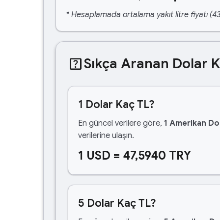
* Hesaplamada ortalama yakıt litre fiyatı (43
help_center
Sıkça Aranan Dolar 
1 Dolar Kaç TL?
En güncel verilere göre,
1 Amerikan Dol
verilerine ulaşın.
1 USD = 47,5940 TRY
5 Dolar Kaç TL?