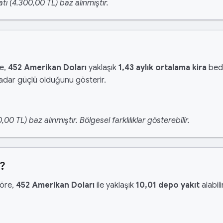
tı (4.300,00 TL) baz alınmıştır.
re,
452 Amerikan Doları
yaklaşık
1,43 aylık ortalama kira
bede
kadar güçlü olduğunu gösterir.
 TL) baz alınmıştır. Bölgesel farklılıklar gösterebilir.
r?
göre,
452 Amerikan Doları
ile yaklaşık
10,01 depo yakıt
alabili