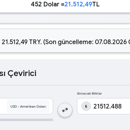
452 Dolar =
21.512,49
TL
 21.512,49 TRY. (Son güncelleme: 07.08.2026
sı Çevirici
Alınacak Miktar
₺
swap_horiz