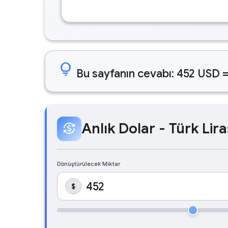
lightbulb
Bu sayfanın cevabı: 452 USD =
Anlık Dolar - Türk Lira
currency_exchange
Dönüştürülecek Miktar
$