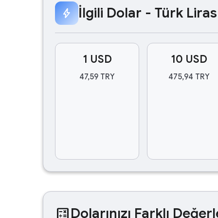
İlgili Dolar - Türk Lir
bolt
1 USD
10 USD
47,59 TRY
475,94 TRY
calculate
Dolarınızı Farklı Değerl