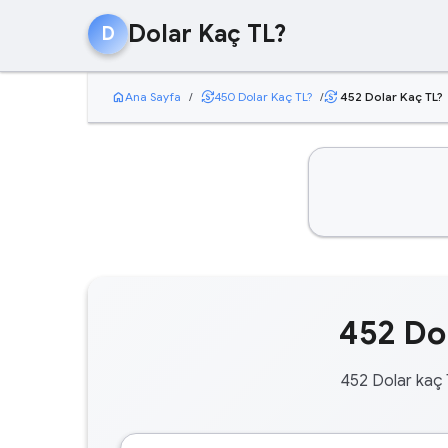
Dolar Kaç TL?
D
home
currency_exchange
Ana Sayfa
/
450 Dolar Kaç TL?
/
452 Dolar Kaç TL?
currency_exchange
452 Dol
452 Dolar kaç 