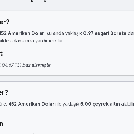
er?
452 Amerikan Doları
şu anda yaklaşık
0,97 asgari ücrete
den
ilde anlamanıza yardımcı olur.
t
04,67 TL) baz alınmıştır.
er?
göre,
452 Amerikan Doları
ile yaklaşık
5,00 çeyrek altın
alabili
n