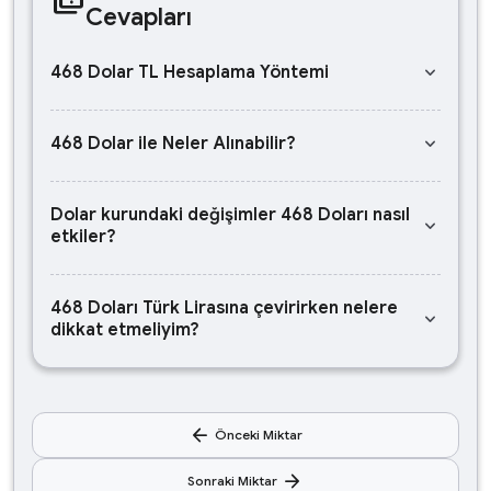
Cevapları
keyboard_arrow_down
468 Dolar TL Hesaplama Yöntemi
keyboard_arrow_down
468 Dolar ile Neler Alınabilir?
Dolar kurundaki değişimler 468 Doları nasıl
keyboard_arrow_down
etkiler?
468 Doları Türk Lirasına çevirirken nelere
keyboard_arrow_down
dikkat etmeliyim?
arrow_back
Önceki Miktar
arrow_forward
Sonraki Miktar