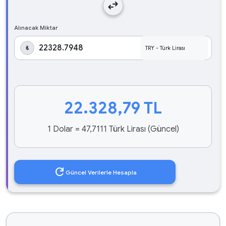
swap_horiz
Alınacak Miktar
₺
22.328,79
TL
1 Dolar = 47,7111 Türk Lirası (Güncel)
refresh
Güncel Verilerle Hesapla