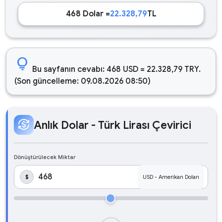
468 Dolar =
22.328,79
TL
lightbulb
Bu sayfanın cevabı: 468 USD = 22.328,79 TRY.
(Son güncelleme: 09.08.2026 08:50)
currency_exchange
Anlık Dolar - Türk Lirası Çevirici
Dönüştürülecek Miktar
$