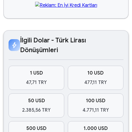
İlgili Dolar - Türk Lirası
bolt
Dönüşümleri
1 USD
10 USD
47,71 TRY
477,11 TRY
50 USD
100 USD
2.385,56 TRY
4.771,11 TRY
500 USD
1.000 USD