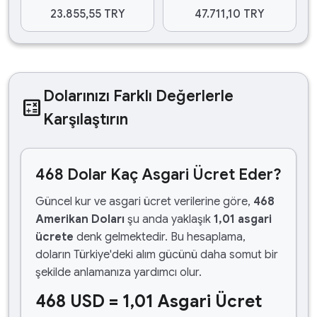
23.855,55 TRY
47.711,10 TRY
Dolarınızı Farklı Değerlerle
calculate
Karşılaştırın
468 Dolar Kaç Asgari Ücret Eder?
Güncel kur ve asgari ücret verilerine göre,
468
Amerikan Doları
şu anda yaklaşık
1,01 asgari
ücrete
denk gelmektedir. Bu hesaplama,
doların Türkiye'deki alım gücünü daha somut bir
şekilde anlamanıza yardımcı olur.
468 USD = 1,01 Asgari Ücret