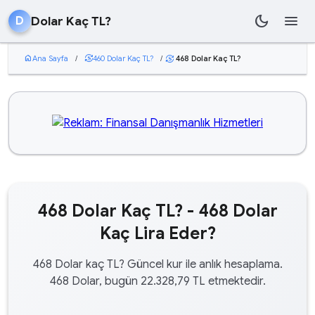
dark_mode
menu
Dolar Kaç TL?
D
home
Ana Sayfa
/
currency_exchange
460 Dolar Kaç TL?
/
468 Dolar Kaç TL?
currency_exchange
468 Dolar Kaç TL? - 468 Dolar
Kaç Lira Eder?
468 Dolar kaç TL? Güncel kur ile anlık hesaplama.
468 Dolar, bugün 22.328,79 TL etmektedir.