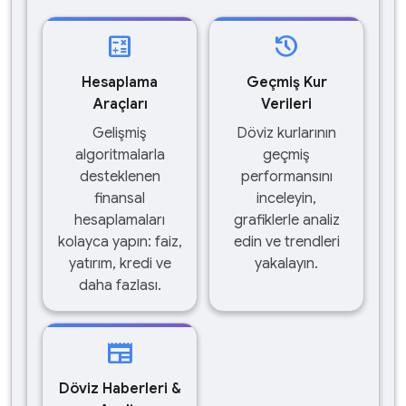
calculate
history
Hesaplama
Geçmiş Kur
Araçları
Verileri
Gelişmiş
Döviz kurlarının
algoritmalarla
geçmiş
desteklenen
performansını
finansal
inceleyin,
hesaplamaları
grafiklerle analiz
kolayca yapın: faiz,
edin ve trendleri
yatırım, kredi ve
yakalayın.
daha fazlası.
newspaper
Döviz Haberleri &