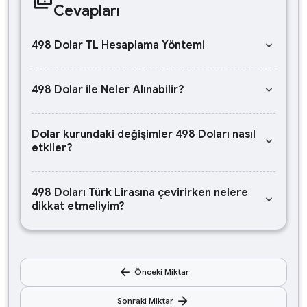
Cevapları
keyboard_arrow_down
498 Dolar TL Hesaplama Yöntemi
keyboard_arrow_down
498 Dolar ile Neler Alınabilir?
Dolar kurundaki değişimler 498 Doları nasıl
keyboard_arrow_down
etkiler?
498 Doları Türk Lirasına çevirirken nelere
keyboard_arrow_down
dikkat etmeliyim?
arrow_back
Önceki Miktar
arrow_forward
Sonraki Miktar