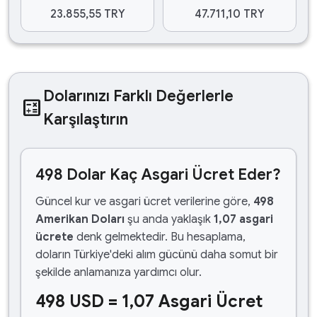
23.855,55 TRY
47.711,10 TRY
Dolarınızı Farklı Değerlerle
calculate
Karşılaştırın
498 Dolar Kaç Asgari Ücret Eder?
Güncel kur ve asgari ücret verilerine göre,
498
Amerikan Doları
şu anda yaklaşık
1,07 asgari
ücrete
denk gelmektedir. Bu hesaplama,
doların Türkiye'deki alım gücünü daha somut bir
şekilde anlamanıza yardımcı olur.
498 USD = 1,07 Asgari Ücret