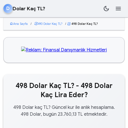
dark_mode
menu
Dolar Kaç TL?
D
home
Ana Sayfa
/
currency_exchange
490 Dolar Kaç TL?
/
498 Dolar Kaç TL?
currency_exchange
498 Dolar Kaç TL? - 498 Dolar
Kaç Lira Eder?
498 Dolar kaç TL? Güncel kur ile anlık hesaplama.
498 Dolar, bugün 23.760,13 TL etmektedir.