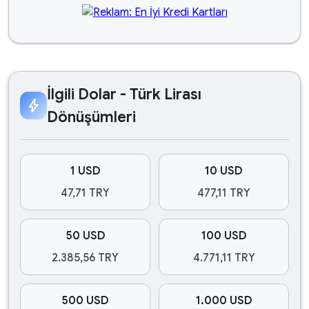
İlgili Dolar - Türk Lirası
bolt
Dönüşümleri
1 USD
10 USD
47,71 TRY
477,11 TRY
50 USD
100 USD
2.385,56 TRY
4.771,11 TRY
500 USD
1.000 USD