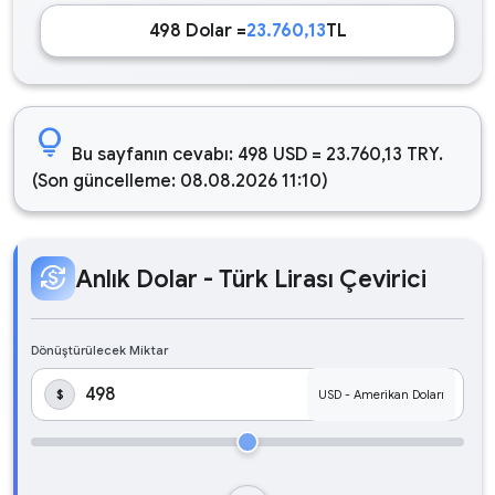
498 Dolar =
23.760,13
TL
lightbulb
Bu sayfanın cevabı: 498 USD = 23.760,13 TRY.
(Son güncelleme: 08.08.2026 11:10)
currency_exchange
Anlık Dolar - Türk Lirası Çevirici
Dönüştürülecek Miktar
$