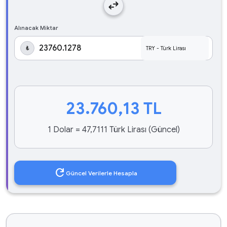
swap_horiz
Alınacak Miktar
₺
23.760,13
TL
1 Dolar = 47,7111 Türk Lirası (Güncel)
refresh
Güncel Verilerle Hesapla