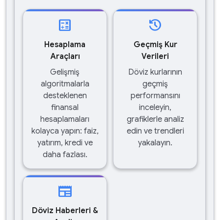
calculate
history
Hesaplama
Geçmiş Kur
Araçları
Verileri
Gelişmiş
Döviz kurlarının
algoritmalarla
geçmiş
desteklenen
performansını
finansal
inceleyin,
hesaplamaları
grafiklerle analiz
kolayca yapın: faiz,
edin ve trendleri
yatırım, kredi ve
yakalayın.
daha fazlası.
newspaper
Döviz Haberleri &