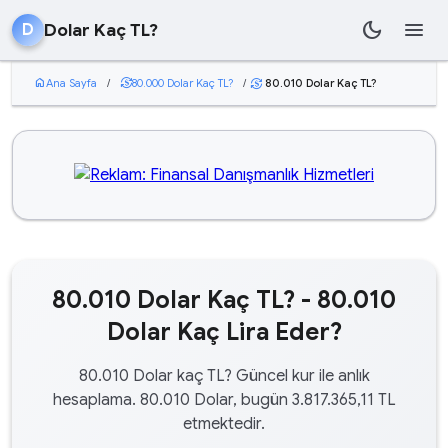
dark_mode
menu
Dolar Kaç TL?
D
home
Ana Sayfa
/
currency_exchange
80.000 Dolar Kaç TL?
/
80.010 Dolar Kaç TL?
currency_exchange
80.010 Dolar Kaç TL? - 80.010
Dolar Kaç Lira Eder?
80.010 Dolar kaç TL? Güncel kur ile anlık
hesaplama. 80.010 Dolar, bugün 3.817.365,11 TL
etmektedir.