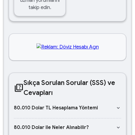
uzman yorumlarını
takip edin.
Sıkça Sorulan Sorular (SSS) ve
quiz
Cevapları
keyboard_arrow_down
80.010 Dolar TL Hesaplama Yöntemi
keyboard_arrow_down
80.010 Dolar ile Neler Alınabilir?