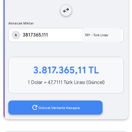
swap_horiz
Alınacak Miktar
₺
3.817.365,11
TL
1 Dolar = 47,7111 Türk Lirası (Güncel)
refresh
Güncel Verilerle Hesapla