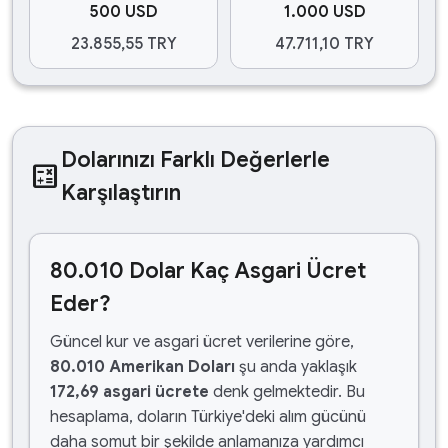
500 USD
1.000 USD
23.855,55 TRY
47.711,10 TRY
Dolarınızı Farklı Değerlerle
calculate
Karşılaştırın
80.010 Dolar Kaç Asgari Ücret
Eder?
Güncel kur ve asgari ücret verilerine göre,
80.010 Amerikan Doları
şu anda yaklaşık
172,69 asgari ücrete
denk gelmektedir. Bu
hesaplama, doların Türkiye'deki alım gücünü
daha somut bir şekilde anlamanıza yardımcı