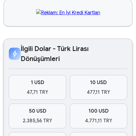
İlgili Dolar - Türk Lirası
bolt
Dönüşümleri
1 USD
10 USD
47,71 TRY
477,11 TRY
50 USD
100 USD
2.385,56 TRY
4.771,11 TRY