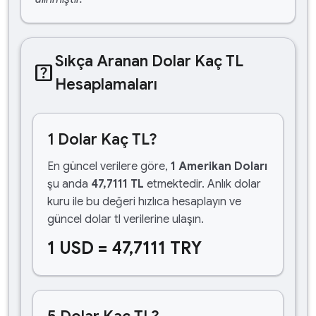
Sıkça Aranan Dolar Kaç TL
help_center
Hesaplamaları
1 Dolar Kaç TL?
En güncel verilere göre,
1 Amerikan Doları
şu anda
47,7111 TL
etmektedir. Anlık dolar
kuru ile bu değeri hızlıca hesaplayın ve
güncel dolar tl verilerine ulaşın.
1 USD = 47,7111 TRY