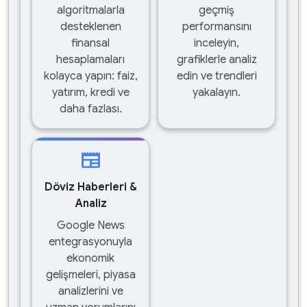
algoritmalarla
geçmiş
desteklenen
performansını
finansal
inceleyin,
hesaplamaları
grafiklerle analiz
kolayca yapın: faiz,
edin ve trendleri
yatırım, kredi ve
yakalayın.
daha fazlası.
newspaper
Döviz Haberleri &
Analiz
Google News
entegrasyonuyla
ekonomik
gelişmeleri, piyasa
analizlerini ve