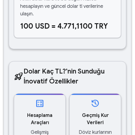
hesaplayın ve güncel dolar tl verilerine
ulaşın.
100 USD = 4.771,1100 TRY
Dolar Kaç TL?'nin Sunduğu
rocket_launch
İnovatif Özellikler
calculate
history
Hesaplama
Geçmiş Kur
Araçları
Verileri
Gelişmiş
Döviz kurlarının