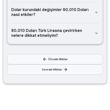
Dolar kurundaki değişimler 80.010 Doları
keyboard_arrow_down
nasıl etkiler?
80.010 Doları Türk Lirasına çevirirken
keyboard_arrow_down
nelere dikkat etmeliyim?
arrow_back
Önceki Miktar
arrow_forward
Sonraki Miktar