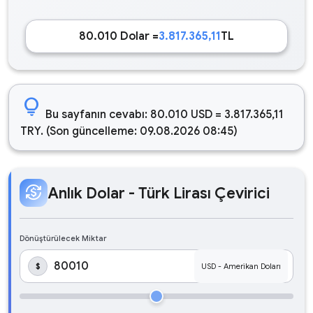
80.010 Dolar =
3.817.365,11
TL
lightbulb
Bu sayfanın cevabı: 80.010 USD = 3.817.365,11
TRY. (Son güncelleme: 09.08.2026 08:45)
currency_exchange
Anlık Dolar - Türk Lirası Çevirici
Dönüştürülecek Miktar
$