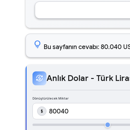
lightbulb
Bu sayfanın cevabı: 80.040 US
Anlık Dolar - Türk Lira
currency_exchange
Dönüştürülecek Miktar
$