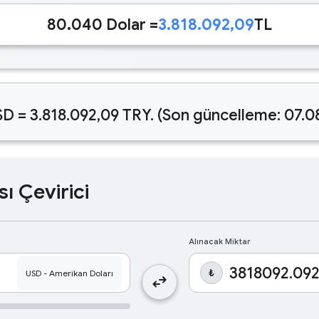
80.040 Dolar =
3.818.092,09
TL
D = 3.818.092,09 TRY. (Son güncelleme: 07.0
sı Çevirici
Alınacak Miktar
₺
swap_horiz