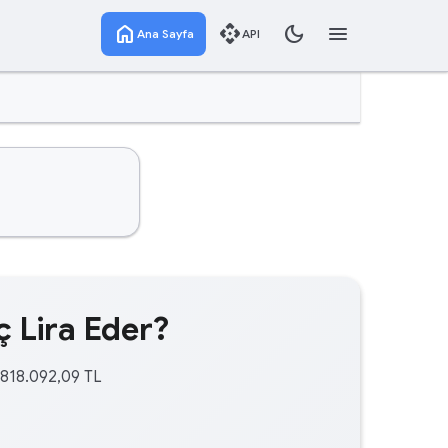
home
api
dark_mode
menu
Ana Sayfa
API
 Lira Eder?
.818.092,09 TL