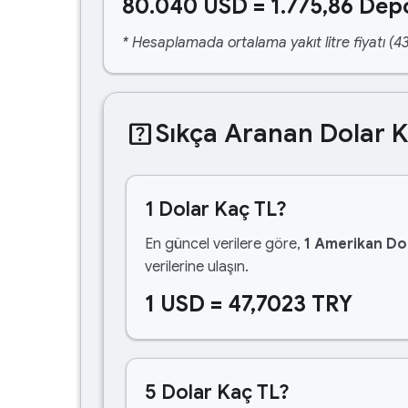
80.040 USD = 1.775,86 Depo
* Hesaplamada ortalama yakıt litre fiyatı (43
help_center
Sıkça Aranan Dolar 
1 Dolar Kaç TL?
En güncel verilere göre,
1 Amerikan Dol
verilerine ulaşın.
1 USD = 47,7023 TRY
5 Dolar Kaç TL?