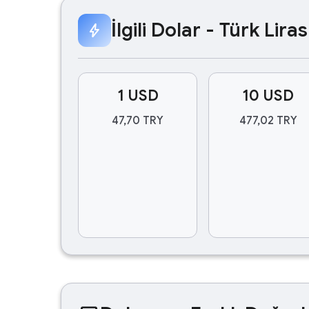
İlgili Dolar - Türk Lir
bolt
1 USD
10 USD
47,70 TRY
477,02 TRY