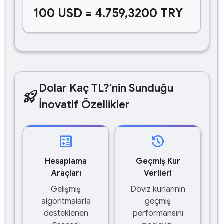
100 USD = 4.759,3200 TRY
Dolar Kaç TL?'nin Sunduğu
rocket_launch
İnovatif Özellikler
calculate
history
Hesaplama
Geçmiş Kur
Araçları
Verileri
Gelişmiş
Döviz kurlarının
algoritmalarla
geçmiş
desteklenen
performansını