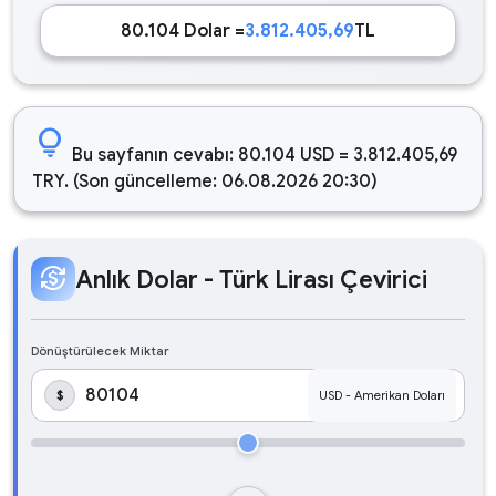
80.104 Dolar =
3.812.405,69
TL
lightbulb
Bu sayfanın cevabı: 80.104 USD = 3.812.405,69
TRY. (Son güncelleme: 06.08.2026 20:30)
currency_exchange
Anlık Dolar - Türk Lirası Çevirici
Dönüştürülecek Miktar
$