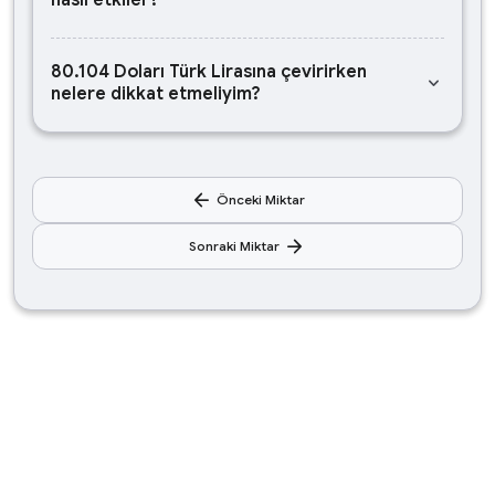
nasıl etkiler?
80.104 Doları Türk Lirasına çevirirken
keyboard_arrow_down
nelere dikkat etmeliyim?
arrow_back
Önceki Miktar
arrow_forward
Sonraki Miktar