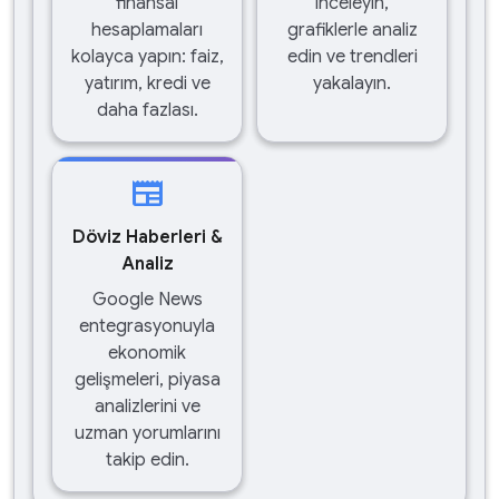
finansal
inceleyin,
hesaplamaları
grafiklerle analiz
kolayca yapın: faiz,
edin ve trendleri
yatırım, kredi ve
yakalayın.
daha fazlası.
newspaper
Döviz Haberleri &
Analiz
Google News
entegrasyonuyla
ekonomik
gelişmeleri, piyasa
analizlerini ve
uzman yorumlarını
takip edin.