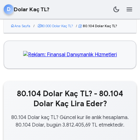
dark_mode
menu
Dolar Kaç TL?
D
home
Ana Sayfa
/
currency_exchange
80.000 Dolar Kaç TL?
/
80.104 Dolar Kaç TL?
currency_exchange
80.104 Dolar Kaç TL? - 80.104
Dolar Kaç Lira Eder?
80.104 Dolar kaç TL? Güncel kur ile anlık hesaplama.
80.104 Dolar, bugün 3.812.405,69 TL etmektedir.