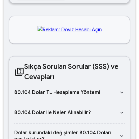
Sıkça Sorulan Sorular (SSS) ve
quiz
Cevapları
keyboard_arrow_down
80.104 Dolar TL Hesaplama Yöntemi
keyboard_arrow_down
80.104 Dolar ile Neler Alınabilir?
Dolar kurundaki değişimler 80.104 Doları
keyboard_arrow_down