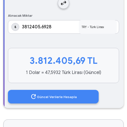
swap_horiz
Alınacak Miktar
₺
3.812.405,69
TL
1 Dolar = 47,5932 Türk Lirası (Güncel)
refresh
Güncel Verilerle Hesapla