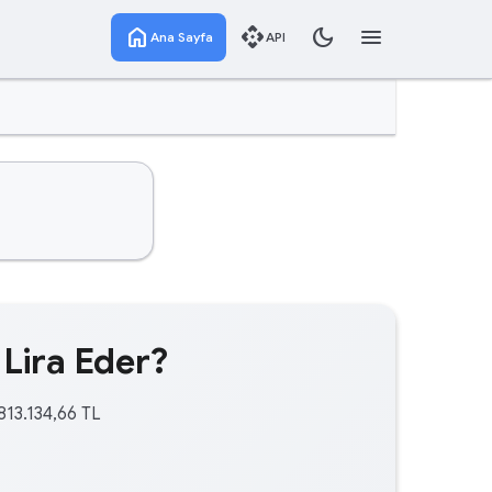
home
api
dark_mode
menu
Ana Sayfa
API
 Lira Eder?
813.134,66 TL