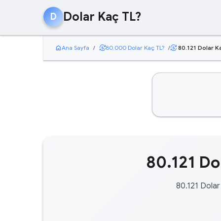
Dolar Kaç TL?
D
home
currency_exchange
Ana Sayfa
/
80.000 Dolar Kaç TL?
/
80.121 Dolar K
currency_exchange
80.121 Dol
80.121 Dolar