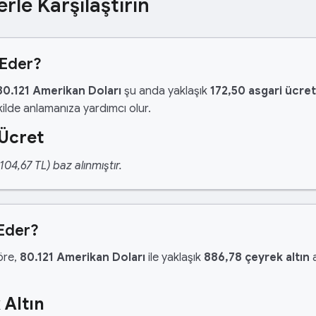
erle Karşılaştırın
 Eder?
80.121 Amerikan Doları
şu anda yaklaşık
172,50 asgari ücre
ilde anlamanıza yardımcı olur.
 Ücret
04,67 TL) baz alınmıştır.
 Eder?
göre,
80.121 Amerikan Doları
ile yaklaşık
886,78 çeyrek altın
a
 Altın