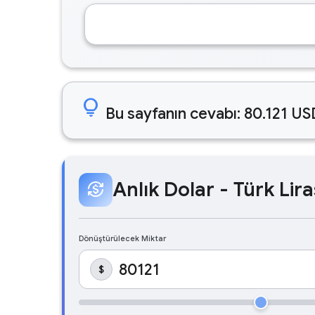
lightbulb
Bu sayfanın cevabı: 80.121 US
Anlık Dolar - Türk Lira
currency_exchange
Dönüştürülecek Miktar
$