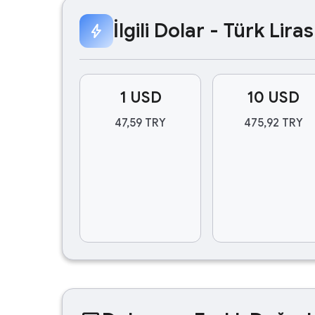
İlgili Dolar - Türk Lir
bolt
1 USD
10 USD
47,59 TRY
475,92 TRY