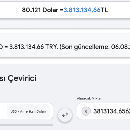
80.121 Dolar =
3.813.134,66
TL
D = 3.813.134,66 TRY. (Son güncelleme: 06.08
sı Çevirici
Alınacak Miktar
₺
swap_horiz