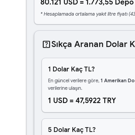
80.121 USD = 1.773,55 Depo
* Hesaplamada ortalama yakıt litre fiyatı (43
help_center
Sıkça Aranan Dolar 
1 Dolar Kaç TL?
En güncel verilere göre,
1 Amerikan Dol
verilerine ulaşın.
1 USD = 47,5922 TRY
5 Dolar Kaç TL?