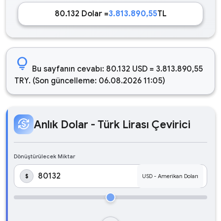
80.132 Dolar =
3.813.890,55
TL
lightbulb
Bu sayfanın cevabı: 80.132 USD = 3.813.890,55
TRY. (Son güncelleme: 06.08.2026 11:05)
currency_exchange
Anlık Dolar - Türk Lirası Çevirici
Dönüştürülecek Miktar
$