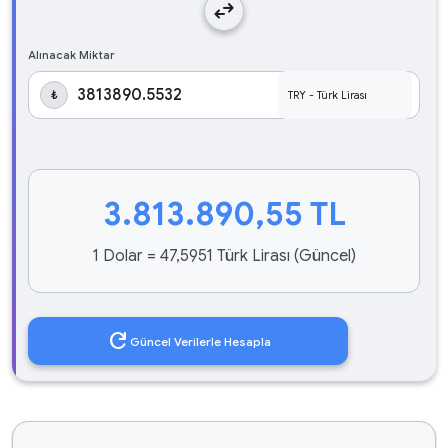
swap_horiz
Alınacak Miktar
₺
3.813.890,55
TL
1 Dolar = 47,5951 Türk Lirası (Güncel)
refresh
Güncel Verilerle Hesapla