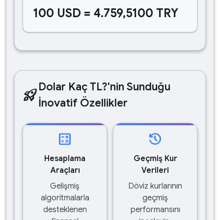
100 USD = 4.759,5100 TRY
Dolar Kaç TL?'nin Sunduğu
rocket_launch
İnovatif Özellikler
calculate
history
Hesaplama
Geçmiş Kur
Araçları
Verileri
Gelişmiş
Döviz kurlarının
algoritmalarla
geçmiş
desteklenen
performansını