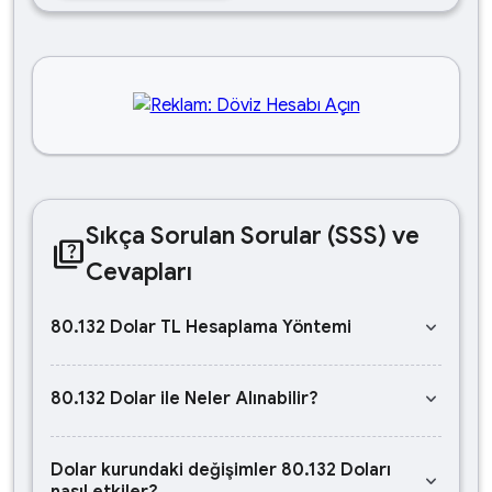
Sıkça Sorulan Sorular (SSS) ve
quiz
Cevapları
keyboard_arrow_down
80.132 Dolar TL Hesaplama Yöntemi
keyboard_arrow_down
80.132 Dolar ile Neler Alınabilir?
Dolar kurundaki değişimler 80.132 Doları
keyboard_arrow_down