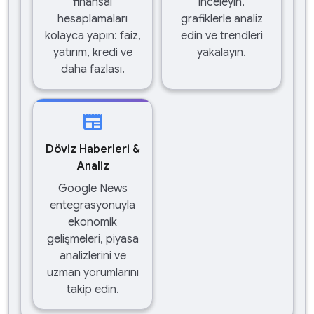
finansal
inceleyin,
hesaplamaları
grafiklerle analiz
kolayca yapın: faiz,
edin ve trendleri
yatırım, kredi ve
yakalayın.
daha fazlası.
newspaper
Döviz Haberleri &
Analiz
Google News
entegrasyonuyla
ekonomik
gelişmeleri, piyasa
analizlerini ve
uzman yorumlarını
takip edin.