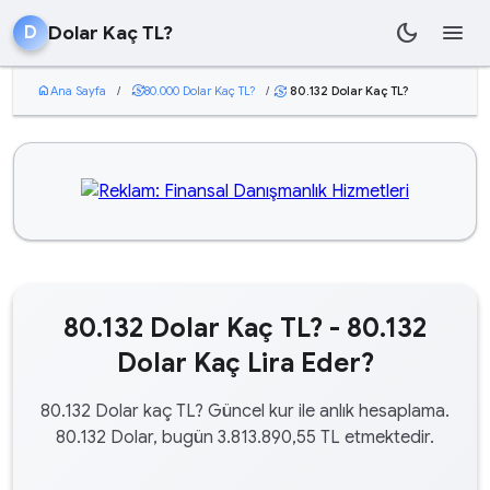
dark_mode
menu
Dolar Kaç TL?
D
home
Ana Sayfa
/
currency_exchange
80.000 Dolar Kaç TL?
/
80.132 Dolar Kaç TL?
currency_exchange
80.132 Dolar Kaç TL? - 80.132
Dolar Kaç Lira Eder?
80.132 Dolar kaç TL? Güncel kur ile anlık hesaplama.
80.132 Dolar, bugün 3.813.890,55 TL etmektedir.