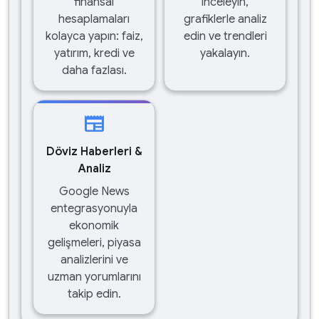
finansal
inceleyin,
hesaplamaları
grafiklerle analiz
kolayca yapın: faiz,
edin ve trendleri
yatırım, kredi ve
yakalayın.
daha fazlası.
newspaper
Döviz Haberleri &
Analiz
Google News
entegrasyonuyla
ekonomik
gelişmeleri, piyasa
analizlerini ve
uzman yorumlarını
takip edin.