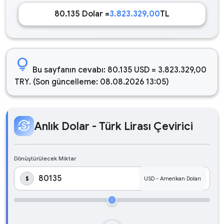
80.135 Dolar =
3.823.329,00
TL
lightbulb
Bu sayfanın cevabı: 80.135 USD = 3.823.329,00
TRY. (Son güncelleme: 08.08.2026 13:05)
currency_exchange
Anlık Dolar - Türk Lirası Çevirici
Dönüştürülecek Miktar
$