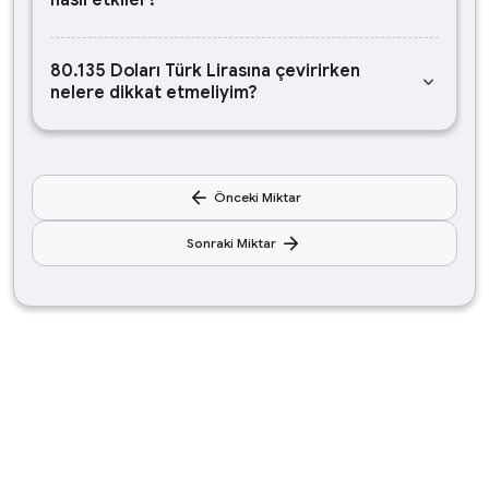
nasıl etkiler?
80.135 Doları Türk Lirasına çevirirken
keyboard_arrow_down
nelere dikkat etmeliyim?
arrow_back
Önceki Miktar
arrow_forward
Sonraki Miktar