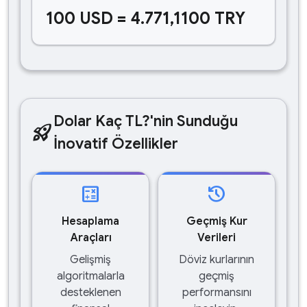
100 USD = 4.771,1100 TRY
Dolar Kaç TL?'nin Sunduğu
rocket_launch
İnovatif Özellikler
calculate
history
Hesaplama
Geçmiş Kur
Araçları
Verileri
Gelişmiş
Döviz kurlarının
algoritmalarla
geçmiş
desteklenen
performansını