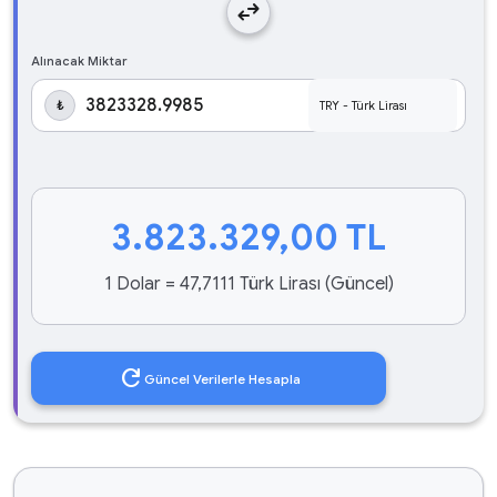
swap_horiz
Alınacak Miktar
₺
3.823.329,00
TL
1 Dolar = 47,7111 Türk Lirası (Güncel)
refresh
Güncel Verilerle Hesapla