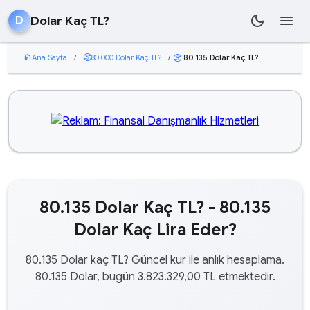
dark_mode
menu
Dolar Kaç TL?
D
home
Ana Sayfa
/
currency_exchange
80.000 Dolar Kaç TL?
/
80.135 Dolar Kaç TL?
currency_exchange
80.135 Dolar Kaç TL? - 80.135
Dolar Kaç Lira Eder?
80.135 Dolar kaç TL? Güncel kur ile anlık hesaplama.
80.135 Dolar, bugün 3.823.329,00 TL etmektedir.