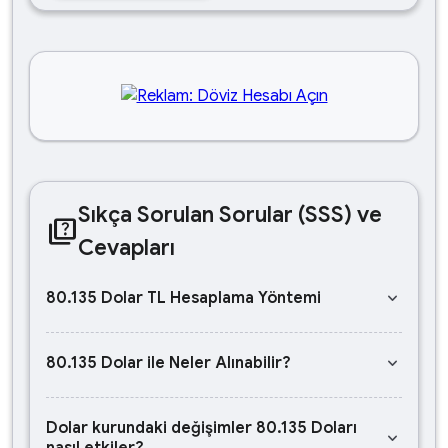
Sıkça Sorulan Sorular (SSS) ve
quiz
Cevapları
keyboard_arrow_down
80.135 Dolar TL Hesaplama Yöntemi
keyboard_arrow_down
80.135 Dolar ile Neler Alınabilir?
Dolar kurundaki değişimler 80.135 Doları
keyboard_arrow_down