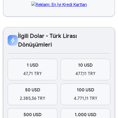
İlgili Dolar - Türk Lirası
bolt
Dönüşümleri
1 USD
10 USD
47,71 TRY
477,11 TRY
50 USD
100 USD
2.385,56 TRY
4.771,11 TRY
500 USD
1.000 USD